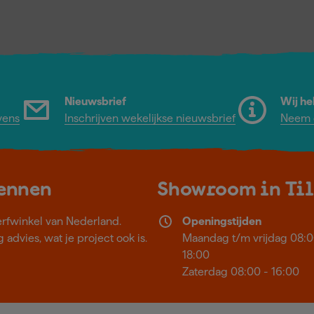
Nieuwsbrief
Wij he
vens
Inschrijven wekelijkse nieuwsbrief
Neem c
kennen
Showroom in Ti
erfwinkel van Nederland.
Openingstijden
 advies, wat je project ook is.
Maandag t/m vrijdag 08:0
18:00
Zaterdag 08:00 - 16:00