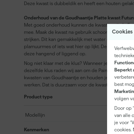
Deze kwast is dubbeldik en heeft een houten gelakt
Onderhoud van de Goudhaantje Platte kwast Futur
Met goed onderhoud kunnen de kwasten uit de Futu
Cookies
mee. Maak de kwast na gebruik schoon door deze zo
strijken. Dit kan gemakkelijk met water (bij gebrui
plamuurmes of iets wat hier op lijkt. De vezels kun
Verfwebwi
deze hangend of liggend op.
techniek
Function
Nog niet klaar met de klus? Wanneer je een lange 
Beperkt 
dezelfde klus raden wij aan om de Paintura Brushk
verbetere
kwasten van Goudhaantje en houden je kwasten wel
best mog
werken. Dat is duurzaam voor de kwast en scheelt
Marketin
Product type
volgen va
Door op 
Modellijn
van alle 
je voor "
Kenmerken
cookies. 