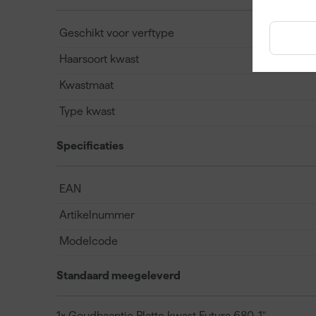
Geschikt voor verftype
Haarsoort kwast
Kwastmaat
Type kwast
Specificaties
EAN
Artikelnummer
Modelcode
Standaard meegeleverd
1x Goudhaantje Platte kwast Futura 680-1"