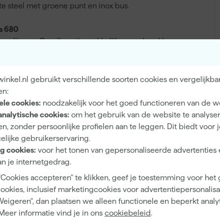
e steel met groene punt en inox bus.
a 680
ra lijn van Goudhaantje makkelijk meerdere klussen
veel mogelijk van verf te ontdoen door deze goed uit te
A
k van watergedragen verf). Gebruik hiervoor geen
nen hierdoor gaan krullen. Wrijf de kwast droog en berg
nkel.nl gebruikt verschillende soorten cookies en vergelijkba
en:
ele cookies:
noodzakelijk voor het goed functioneren van de w
pauze houd of over en paar dagen pas verder kunt met
analytische cookies:
om het gebruik van de website te analyse
eeper pro te gebruiken. Deze passen perfect op de
n, zonder persoonlijke profielen aan te leggen. Dit biedt voor 
 3 tot 5 dagen goed om weer op te pakken en verder te
elijke gebruikerservaring.
 ook schoonmaak werk.
g cookies:
voor het tonen van gepersonaliseerde advertenties 
n je internetgedrag.
"Cookies accepteren" te klikken, geef je toestemming voor het
Platte kwast Futura 680
cookies, inclusief marketingcookies voor advertentiepersonalisat
Weigeren", dan plaatsen we alleen functionele en beperkt analy
Meer informatie vind je in ons
cookiebeleid
.