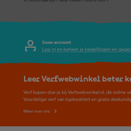
Jouw account
Log-in en beheer je bestellingen en gege
Leer Verfwebwinkel beter 
Verf kopen doe je bij Verfwebwinkel.nl, dé online v
Voordelige verf van topkwaliteit en gratis deskundig
Meer over ons