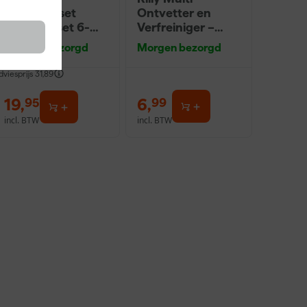
Muurverfset
Ontvetter en
MICMEX set 6-
Verfreiniger –
delig
0,5L
Morgen bezorgd
Morgen bezorgd
dviesprijs
31,89
19
,
6
,
95
99
incl. BTW
incl. BTW