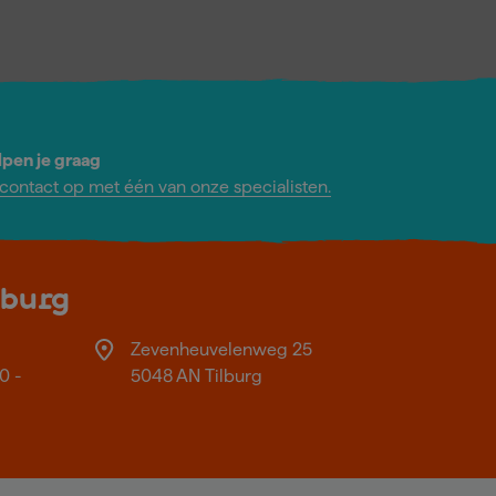
lpen je graag
ontact op met één van onze specialisten.
lburg
Zevenheuvelenweg 25
0 -
5048 AN Tilburg