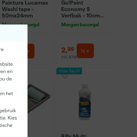
Paintura Lucamax
Go!Paint
Washi tape -
Economy S
50mx24mm
Verfbak - 10cm
Roller - 15 x 32 cm
Morgen bezorgd
Morgen bezorgd
+ 5 inzetbakken
dviesprijs
6,00
3
,
2
,
99
99
re
incl. BTW
incl. BTW
ebsite.
ren en
Onze Top 10
jou de
en het
 gebruik
ie. Kies
tische
Anza PRO
Rilly Multi