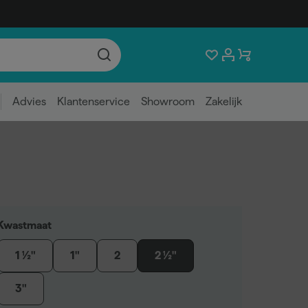
Advies
Klantenservice
Showroom
Zakelijk
Kwastmaat
1 ½"
1"
2
2 ½"
3"