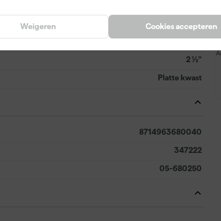
Hybride
Weigeren
Cookies accepteren
Synthetische haren
A
2 ½"
Platte kwast
8714963680040
347222
05-680250