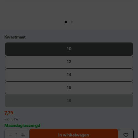
Kwastmaat
10
12
14
16
18
7
,
79
incl. BTW
Maandag bezorgd
In winkelwagen