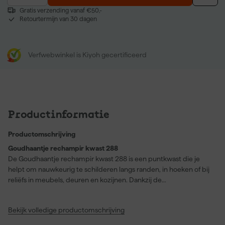
Gratis verzending vanaf €50,-
Retourtermijn van 30 dagen
Verfwebwinkel is Kiyoh gecertificeerd
Productinformatie
Productomschrijving
Goudhaantje rechampir kwast 288
De Goudhaantje rechampir kwast 288 is een puntkwast die je
helpt om nauwkeurig te schilderen langs randen, in hoeken of bij
reliëfs in meubels, deuren en kozijnen. Dankzij de
gemodificeerde polyester vezels werk je strak met zowel
synthetische als watergedragen lakken. De kwast is hybride en
Bekijk volledige productomschrijving
biedt een goede verfopname en een soepele afgifte. De houten
gelakte steel ligt prettig in de hand en zorgt voor stabiliteit tijdens