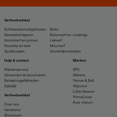
Verfwebwinkel
Schildersbenodigdheden
Beits
Gereedschappen
Betonverf en -coatings
Grondverf en primer
Lakverf
Houtolie en teer
Muurverf
Spuitbussen
Voorstrijkmiddelen
Hulp & contact
Merken
Klantenservice
SPS
Verzenden & retourneren
Sikkens
Betaalmogelijkheden
Farrow & Ball
Zakelijk
Wijzonol
Little Greene
Verfwebwinkel
PrimaCover
Rust-Oleum
Over ons
Vacatures
Showroom