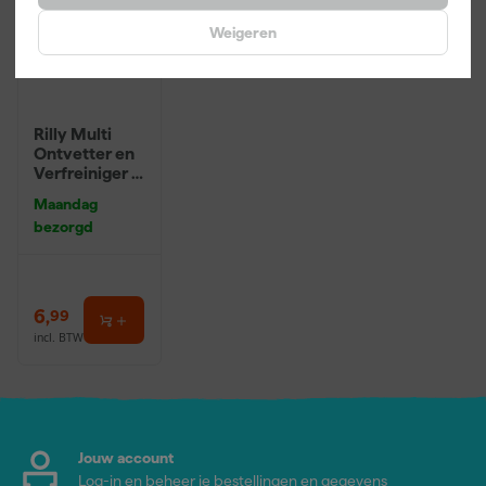
Weigeren
Rilly Multi
Ontvetter en
Verfreiniger –
0,5L
Maandag
bezorgd
6
,
99
incl. BTW
Jouw account
Log-in en beheer je bestellingen en gegevens