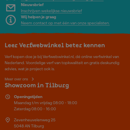
Nieuwsbrief
Inschrijven wekelijkse nieuwsbrief
Wij helpen je graag
Neem contact op met één van onze specialisten.
Leer Verfwebwinkel beter kennen
Verf kopen doe je bij Verfwebwinkel.nl, dé online verfwinkel van
Nederland. Voordelige verf van topkwaliteit en gratis deskundig
advies, wat je project ook is.
Meer over ons
Showroom in Tilburg
Openingstijden
Maandag t/m vrijdag 08:00 - 18:00
Zaterdag 08:00 - 16:00
Zevenheuvelenweg 25
5048 AN Tilburg