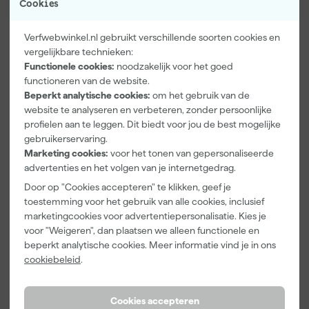
Cookies
Verfwebwinkel.nl gebruikt verschillende soorten cookies en
vergelijkbare technieken:
Functionele cookies:
noodzakelijk voor het goed
functioneren van de website.
Paintura
Go!Paint
Anza PRO
Beperkt analytische cookies:
om het gebruik van de
Lucamax
Economy S
Muurverfset
website te analyseren en verbeteren, zonder persoonlijke
Washi tape -
Verfbak -
MICMEX set
profielen aan te leggen. Dit biedt voor jou de best mogelijke
50mx24mm
10cm Roller -
6-delig
Maandag
Maandag
Maandag
gebruikerservaring.
15 x 32 cm + 5
bezorgd
bezorgd
bezorgd
Marketing cookies:
voor het tonen van gepersonaliseerde
inzetbakken
advertenties en het volgen van je internetgedrag.
Adviesprijs
6,00
Adviesprijs
31,89
Door op "Cookies accepteren" te klikken, geef je
toestemming voor het gebruik van alle cookies, inclusief
3
,
2
,
19
,
99
99
95
marketingcookies voor advertentiepersonalisatie. Kies je
incl. BTW
incl. BTW
incl. BTW
voor "Weigeren", dan plaatsen we alleen functionele en
beperkt analytische cookies. Meer informatie vind je in ons
Onze Top 10
cookiebeleid
.
Cookies accepteren