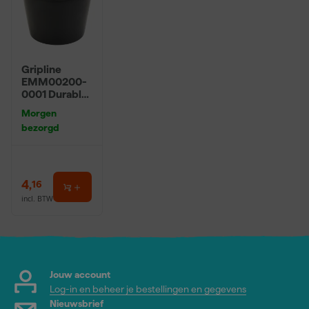
Gripline
EMM00200-
0001 Durable
Bouwemmer -
Morgen
20L - Zwart
bezorgd
4
,
16
incl. BTW
Jouw account
Log-in en beheer je bestellingen en gegevens
Nieuwsbrief