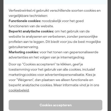
Verfwebwinkel.nl gebruikt verschillende soorten cookies en
vergelijkbare technieken:
Functionele cookies:
noodzakelijk voor het goed
functioneren van de website.
PrimaCover
Kip Tape
DeWALT
Beperkt analytische cookies:
om het gebruik van de
900276 Basic
3888-27
DXIR1HMMA2
website te analyseren en verbeteren, zonder persoonlijke
Zelfklevend
Masker met
P3
profielen aan te leggen. Dit biedt voor jou de best mogelijke
Afdekvlies -
Washi Tape -
Lichtgewicht
Morgen
Morgen
Morgen
gebruikerservaring.
25 x 0,65 m
2,7 x 20m
Halfgelaatsma
bezorgd
bezorgd
bezorgd
Marketing cookies:
voor het tonen van gepersonaliseerde
sker met
A2P3 filters -
advertenties en het volgen van je internetgedrag.
Afgelopen 30 dgn
10,39
Maat M
Adviesprijs
39,80
-12%
Door op "Cookies accepteren" te klikken, geef je
toestemming voor het gebruik van alle cookies, inclusief
35
,
9
,
65
,
99
07
86
marketingcookies voor advertentiepersonalisatie. Kies je
incl. BTW
incl. BTW
incl. BTW
voor "Weigeren", dan plaatsen we alleen functionele en
beperkt analytische cookies. Meer informatie vind je in ons
cookiebeleid
.
Cookies accepteren