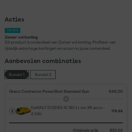
Acties
Top deal
Zomer vol korting
Dit product is onderdeel van Zomer vol korting. Profiteer van
tijdelijk extra hoge kortingen en scoor nu jouw zomerdeal.
Aanbevolen combinaties
Bundel 1
Bundel 2
Graco Contractor PowerShot Standard Gun
649,00
DeWALT DCB183-XJ 18V Li-ion XR accu -
2
176,66
2.0Ah
Originele prijs
825,66