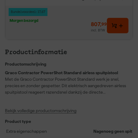
Bundelvoordeel: 17,67
Morgen bezorgd
807
,
99
incl. BTW
Productinformatie
Productomschrijving
Graco Contractor PowerShot Standard airless spuitpistool
Met de Graco Contractor PowerShot Standard werk je snel,
precies en zonder gespetter. Dit elektrisch aangedreven airless
spuitpistool reageert razendsnel dankzij de directe
trekkerbediening, waardoor je vrijwel geen spitting ervaart. Je
profiteert van een bijzonder lichte trekkerdruk, wat prettig is bij
Bekijk volledige productomschrijving
langdurig gebruik. De ingebouwde pistolenslang van 1,8 meter
biedt je extra bewegingsvrijheid, zodat je soepel kunt werken in
Product type
elke hoek. Dankzij het inline-handgreepontwerp met Easy Out-
filter en de ProConnect-cartridge voer je onderhoud zonder
Extra eigenschappen
Nagenoeg geen spit
gereedschap uit. Dit pistool is te gebruiken met DEWALT accu’s