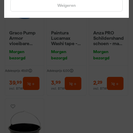
Weigeren
Graco Pump
Paintura
Anza PRO
Armor
Lucamax
Schildershand
vloeibare
Washi tape -
schoen - maat
bescherming
50mx24mm
8 (M)
Morgen
Morgen
Morgen
- 0,95L
bezorgd
bezorgd
bezorgd
Adviesprijs
49,61
Adviesprijs
6,00
39
,
3
,
2
,
99
99
29
incl. BTW
incl. BTW
incl. BTW