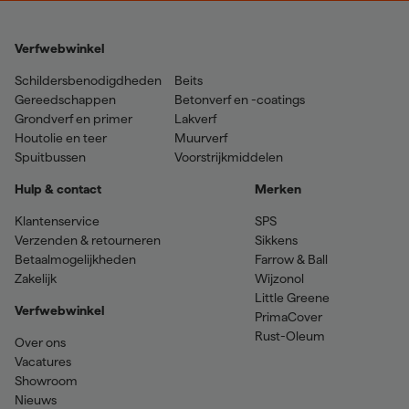
Verfwebwinkel
Schildersbenodigdheden
Beits
Gereedschappen
Betonverf en -coatings
Grondverf en primer
Lakverf
Houtolie en teer
Muurverf
Spuitbussen
Voorstrijkmiddelen
Hulp & contact
Merken
Klantenservice
SPS
Verzenden & retourneren
Sikkens
Betaalmogelijkheden
Farrow & Ball
Zakelijk
Wijzonol
Little Greene
Verfwebwinkel
PrimaCover
Rust-Oleum
Over ons
Vacatures
Showroom
Nieuws