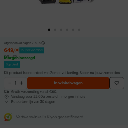
Afgelopen 30 dagen
799,99
649
,
00
150,99 voordeel
incl. BTW
Morgen bezorgd
Top deal
Dit product is onderdeel van Zomer vol korting. Scoor nu jouw zomerdeal.
In winkelwagen
Gratis verzending vanaf €50,-
Vandaag voor 22:00u besteld = morgen in huis
Retourtermijn van 30 dagen
Verfwebwinkel is Kiyoh gecertificeerd