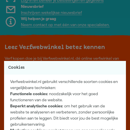
Log-in en beheer je bestellingen en gegevens
Nieuwsbrief
Inschrijven wekelijkse nieuwsbrief
Wij helpen je graag
Neem contact op met één van onze specialisten.
Leer Verfwebwinkel beter kennen
Verf kopen doe je bij Verfwebwinkel.nl, dé online verfwinkel van
Nederland. Voordelige verf van topkwaliteit en gratis deskundig
Cookies
advies, wat je project ook is.
Meer over ons
Verfwebwinkel.nl gebruikt verschillende soorten cookies en
Showroom in Tilburg
vergelijkbare technieken:
Functionele cookies:
noodzakelijk voor het goed
Openingstijden
functioneren van de website.
Maandag t/m vrijdag 08:00 - 18:00
Beperkt analytische cookies:
om het gebruik van de
Zaterdag 08:00 - 16:00
website te analyseren en verbeteren, zonder persoonlijke
profielen aan te leggen. Dit biedt voor jou de best mogelijke
Zevenheuvelenweg 25
gebruikerservaring.
5048 AN Tilburg