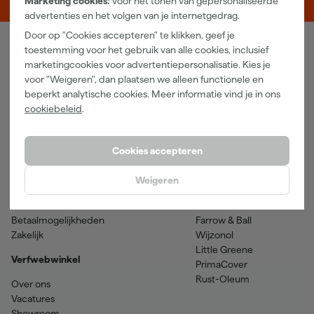
Marketing cookies:
voor het tonen van gepersonaliseerde
advertenties en het volgen van je internetgedrag.
Door op "Cookies accepteren" te klikken, geef je
toestemming voor het gebruik van alle cookies, inclusief
Verfwebwinkel
marketingcookies voor advertentiepersonalisatie. Kies je
voor "Weigeren", dan plaatsen we alleen functionele en
Schildersbenodigdheden
Beits
beperkt analytische cookies. Meer informatie vind je in ons
Gereedschappen
Betonverf en -coatings
cookiebeleid
.
Grondverf en primer
Lakverf
Houtolie en teer
Muurverf
Spuitbussen
Voorstrijkmiddelen
Cookies accepteren
Hulp & contact
Merken
Weigeren
Klantenservice
SPS
Verzenden & retourneren
Sikkens
Betaalmogelijkheden
Farrow & Ball
Zakelijk
Wijzonol
Little Greene
Verfwebwinkel
PrimaCover
Rust-Oleum
Over ons
Vacatures
Showroom