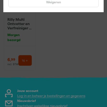
Weigeren
Rilly Multi
Ontvetter en
Verfreiniger –
0,5L
Morgen
bezorgd
6
,
99
incl. BTW
Jouw account
Log-in en beheer je bestellingen en gegevens
Nieuwsbrief
Inschrijven wekelijkse nieuwsbrief