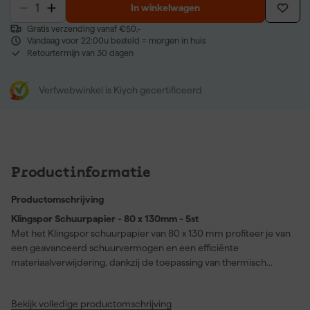
In winkelwagen
Gratis verzending vanaf €50,-
Vandaag voor 22:00u besteld = morgen in huis
Retourtermijn van 30 dagen
Verfwebwinkel is Kiyoh gecertificeerd
Productinformatie
Productomschrijving
Klingspor Schuurpapier - 80 x 130mm - 5st
Met het Klingspor schuurpapier van 80 x 130 mm profiteer je van
een geavanceerd schuurvermogen en een efficiënte
materiaalverwijdering, dankzij de toepassing van thermisch
bewerkt aluminiumoxide als speciale schuurkorrel. Deze
schuurvellen zijn ontwikkeld om minder snel dicht te lopen,
Bekijk volledige productomschrijving
dankzij de actieve stoffen in de coating en de halfopen