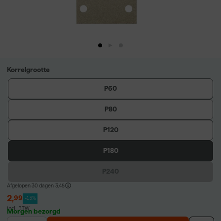
Korrelgrootte
P60
P80
P120
P180
P240
Afgelopen 30 dagen
3,45
2
,
99
-13%
incl. BTW
Morgen bezorgd