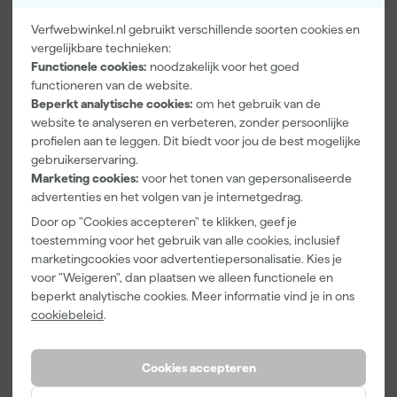
Verfwebwinkel.nl gebruikt verschillende soorten cookies en
vergelijkbare technieken:
Functionele cookies:
noodzakelijk voor het goed
Paintura
Go!Paint
Anza PRO
functioneren van de website.
Lucamax
Economy S
Muurverfset
Beperkt analytische cookies:
om het gebruik van de
Washi tape -
Verfbak -
MICMEX set
website te analyseren en verbeteren, zonder persoonlijke
50mx24mm
10cm Roller -
6-delig
Morgen
Morgen
Morgen
profielen aan te leggen. Dit biedt voor jou de best mogelijke
15 x 32 cm + 5
bezorgd
bezorgd
bezorgd
gebruikerservaring.
inzetbakken
Marketing cookies:
voor het tonen van gepersonaliseerde
advertenties en het volgen van je internetgedrag.
Adviesprijs
6,00
Adviesprijs
31,89
Door op "Cookies accepteren" te klikken, geef je
3
,
2
,
19
,
99
99
95
toestemming voor het gebruik van alle cookies, inclusief
incl. BTW
incl. BTW
incl. BTW
marketingcookies voor advertentiepersonalisatie. Kies je
voor "Weigeren", dan plaatsen we alleen functionele en
Onze Top 10
beperkt analytische cookies. Meer informatie vind je in ons
cookiebeleid
.
Cookies accepteren