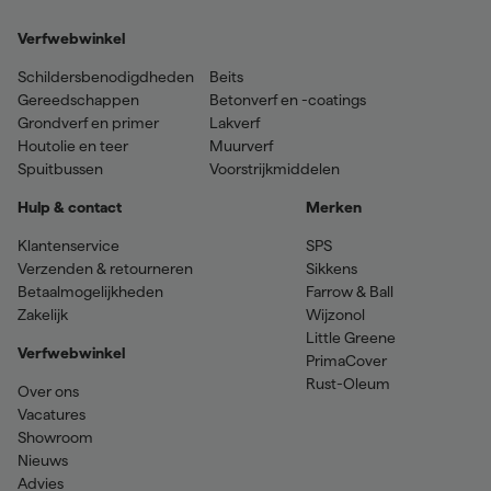
Verfwebwinkel
Schildersbenodigdheden
Beits
Gereedschappen
Betonverf en -coatings
Grondverf en primer
Lakverf
Houtolie en teer
Muurverf
Spuitbussen
Voorstrijkmiddelen
Hulp & contact
Merken
Klantenservice
SPS
Verzenden & retourneren
Sikkens
Betaalmogelijkheden
Farrow & Ball
Zakelijk
Wijzonol
Little Greene
Verfwebwinkel
PrimaCover
Rust-Oleum
Over ons
Vacatures
Showroom
Nieuws
Advies