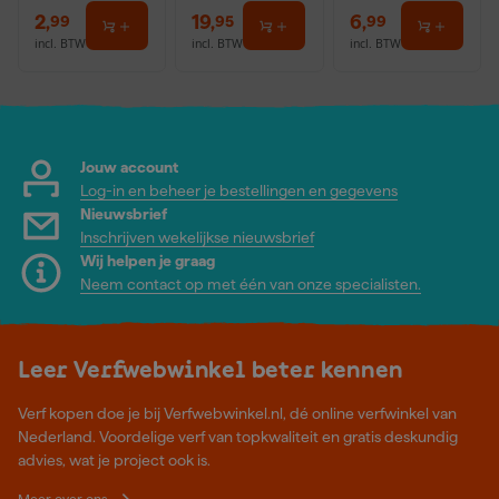
2
,
19
,
6
,
99
95
99
incl. BTW
incl. BTW
incl. BTW
Jouw account
Log-in en beheer je bestellingen en gegevens
Nieuwsbrief
Inschrijven wekelijkse nieuwsbrief
Wij helpen je graag
Neem contact op met één van onze specialisten.
Leer Verfwebwinkel beter kennen
Verf kopen doe je bij Verfwebwinkel.nl, dé online verfwinkel van
Nederland. Voordelige verf van topkwaliteit en gratis deskundig
advies, wat je project ook is.