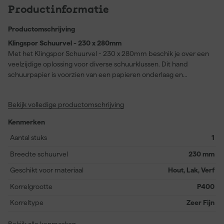
Productinformatie
Productomschrijving
Klingspor Schuurvel - 230 x 280mm
Met het Klingspor Schuurvel - 230 x 280mm beschik je over een
veelzijdige oplossing voor diverse schuurklussen. Dit hand
schuurpapier is voorzien van een papieren onderlaag en
klittenband, waardoor je het snel en eenvoudig op je
schuurmachine bevestigt en verwisselt. Het schuurvel is geschikt
Bekijk volledige productomschrijving
voor het bewerken van verf, lak, plamuur en hout, zodat je altijd
het gewenste resultaat behaalt bij renovatie- en
Kenmerken
afwerkingsprojecten. Door het grote formaat werk je efficiënt en
heb je voldoende oppervlak om gelijkmatig en nauwkeurig te
Aantal stuks
1
schuren. Kies voor dit schuurpapier als je waarde hecht aan
Breedte schuurvel
230 mm
gebruiksgemak, duurzaamheid en een professioneel
schuurresultaat bij uiteenlopende materialen.
Geschikt voor materiaal
Hout, Lak, Verf
Korrelgrootte
P400
Korreltype
Zeer Fijn