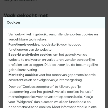
Bekijk alle kenmerken
Vaak gekocht met
Cookies
Verfwebwinkel.nl gebruikt verschillende soorten cookies en
vergelijkbare technieken:
Functionele cookies:
noodzakelijk voor het goed
functioneren van de website.
Beperkt analytische cookies:
om het gebruik van de
website te analyseren en verbeteren, zonder persoonlijke
profielen aan te leggen. Dit biedt voor jou de best mogelijke
gebruikerservaring.
Festool
3M 9322+
Paintura
Marketing cookies:
voor het tonen van gepersonaliseerde
500119 UVEX
Aura
Lucamax
advertenties en het volgen van je internetgedrag.
Veiligheidsbril
Stofmasker -
Washi tape -
Door op "Cookies accepteren" te klikken, geef je
FFP2 -
50mx24mm
Morgen
Morgen
Morgen
toestemming voor het gebruik van alle cookies, inclusief
Onderhoudsv
bezorgd
bezorgd
bezorgd
rij - Plooibaar
marketingcookies voor advertentiepersonalisatie. Kies je
- Met
voor "Weigeren", dan plaatsen we alleen functionele en
uitademventi
Adviesprijs
6,00
beperkt analytische cookies. Meer informatie vind je in ons