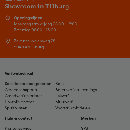
Meer over ons
Showroom in Tilburg
Openingstijden
Maandag t/m vrijdag 08:00 - 18:00
Zaterdag 08:00 - 16:00
Zevenheuvelenweg 25
5048 AN Tilburg
Verfwebwinkel
Schildersbenodigdheden
Beits
Gereedschappen
Betonverf en -coatings
Grondverf en primer
Lakverf
Houtolie en teer
Muurverf
Spuitbussen
Voorstrijkmiddelen
Hulp & contact
Merken
Klantenservice
SPS