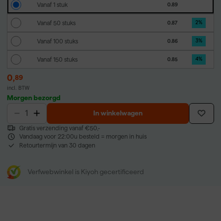
Vanaf 1 stuk
0.89
Vanaf 50 stuks
0.87
2
%
Vanaf 100 stuks
0.86
3
%
Vanaf 150 stuks
0.85
4
%
0
,
89
incl. BTW
Morgen bezorgd
In winkelwagen
Gratis verzending vanaf €50,-
Vandaag voor 22:00u besteld = morgen in huis
Retourtermijn van 30 dagen
Verfwebwinkel is Kiyoh gecertificeerd