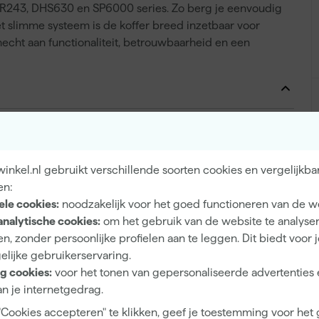
HR243, DHS630 en SP6000 series. Zo berg je eenvoudig
t slimme systeem is de koffer breed inzetbaar voor
echt aan functionaliteit, betrouwbaarheid en een
Compatibel systeem
nkel.nl gebruikt verschillende soorten cookies en vergelijkba
en:
ele cookies:
noodzakelijk voor het goed functioneren van de w
0
analytische cookies:
om het gebruik van de website te analyse
1
n, zonder persoonlijke profielen aan te leggen. Dit biedt voor 
elijke gebruikerservaring.
1
g cookies:
voor het tonen van gepersonaliseerde advertenties 
ABS
n je internetgedrag.
"Cookies accepteren" te klikken, geef je toestemming voor het
Systeemkoffer