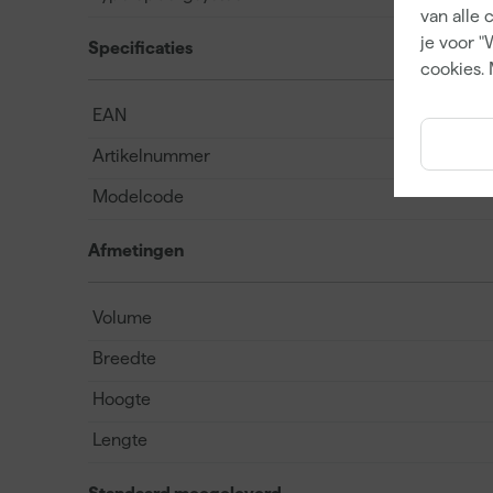
van alle 
je voor "
Specificaties
cookies. 
EAN
Artikelnummer
Modelcode
Afmetingen
Volume
Breedte
Hoogte
Lengte