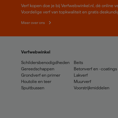
Verf kopen doe je bij Verfwebwinkel.nl, dé online v
Voordelige verf van topkwaliteit en gratis deskundig
Meer over ons
Verfwebwinkel
Schildersbenodigdheden
Beits
Gereedschappen
Betonverf en -coatings
Grondverf en primer
Lakverf
Houtolie en teer
Muurverf
Spuitbussen
Voorstrijkmiddelen