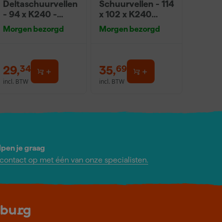
Deltaschuurvellen
Schuurvellen - 114
- 94 x K240 -
x 102 x K240
Hout (50st)
(50st)
Morgen bezorgd
Morgen bezorgd
29
,
35
,
34
69
incl. BTW
incl. BTW
lpen je graag
ontact op met één van onze specialisten.
lburg