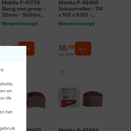
Makita P-81739
Makita P-42450
Slang met greep -
Schuurvellen - 114
32mm - 3500mm
x 102 x K120 -
voor VC2512L /
Hout (50st)
Morgen bezorgd
Morgen bezorgd
VC3011L
94
,
35
,
77
69
incl. BTW
incl. BTW
re
ebsite.
ren en
jou de
en het
 gebruik
Makita P-42472
Makita P-43664