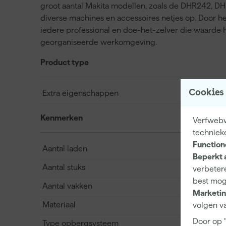
groot aantal Makita modellen, zoals de DHR242, D
diverse machines en accessoires netjes op. Door he
iedere professional en doe-het-zelver die waarde h
georganiseerde werkomgeving.
Product type
Cookies
Extra eigenschappen
Kenmerken
Verfwebwi
techniek
Function
Aantal laden
Beperkt 
Aantal stuks
verbetere
best mog
Aantal vakken
Marketin
Materiaal
volgen va
Door op 
Type opbergsysteem