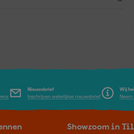
Nieuwsbrief
Wij he
vens
Inschrijven wekelijkse nieuwsbrief
Neem c
kennen
Showroom in Ti