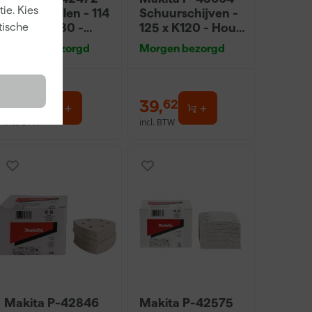
ie. Kies
Schuurvellen - 114
Schuurschijven -
x 102 x K180 -
125 x K120 - Hout
tische
Hout (50st)
(50st)
Morgen bezorgd
Morgen bezorgd
35
,
39
,
69
62
incl. BTW
incl. BTW
Makita P-42846
Makita P-42575