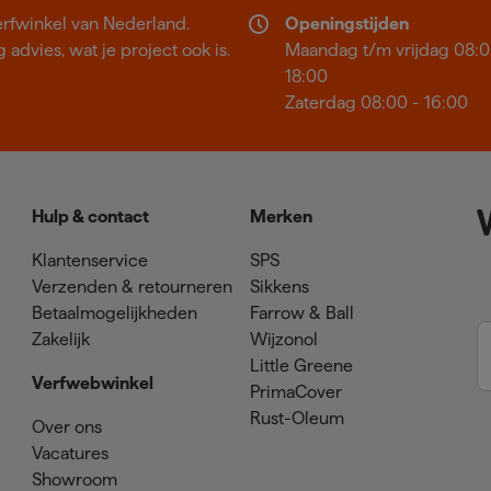
erfwinkel van Nederland.
Openingstijden
 advies, wat je project ook is.
Maandag t/m vrijdag 08:0
18:00
Zaterdag 08:00 - 16:00
Hulp & contact
Merken
Klantenservice
SPS
Verzenden & retourneren
Sikkens
Betaalmogelijkheden
Farrow & Ball
Zakelijk
Wijzonol
Little Greene
Verfwebwinkel
PrimaCover
Rust-Oleum
Over ons
Vacatures
Showroom