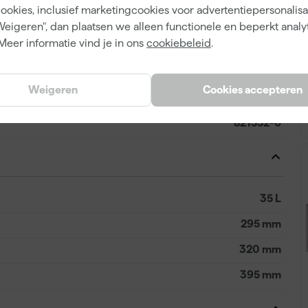
cookies, inclusief marketingcookies voor advertentiepersonalisat
Weigeren", dan plaatsen we alleen functionele en beperkt analy
Meer informatie vind je in ons
cookiebeleid
.
0088381433006
Weigeren
Cookies accepteren
53005
821552-6
35 L
295 mm
320 mm
395 mm