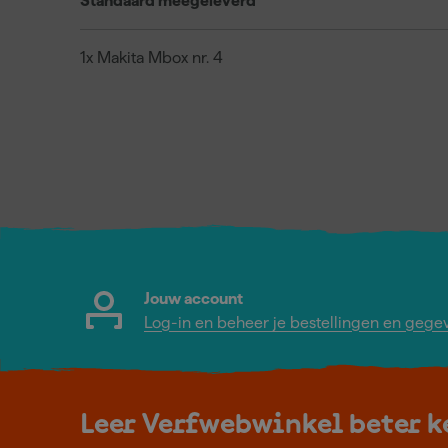
Standaard meegeleverd
1x Makita Mbox nr. 4
Jouw account
Log-in en beheer je bestellingen en gege
Leer Verfwebwinkel beter 