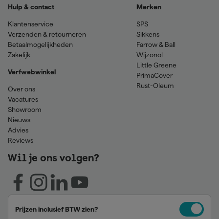
Hulp & contact
Merken
Klantenservice
SPS
Verzenden & retourneren
Sikkens
Betaalmogelijkheden
Farrow & Ball
Zakelijk
Wijzonol
Little Greene
Verfwebwinkel
PrimaCover
Rust-Oleum
Over ons
Vacatures
Showroom
Nieuws
Advies
Reviews
Wil je ons volgen?
Prijzen inclusief BTW zien?