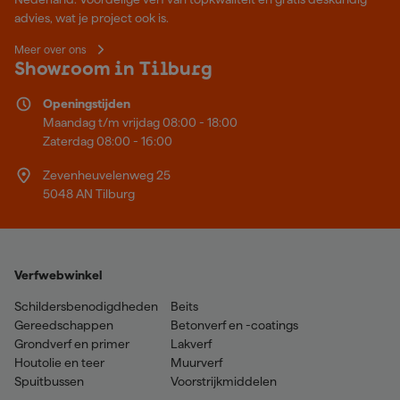
advies, wat je project ook is.
Meer over ons
Showroom in Tilburg
Openingstijden
Maandag t/m vrijdag 08:00 - 18:00
Zaterdag 08:00 - 16:00
Zevenheuvelenweg 25
5048 AN Tilburg
Verfwebwinkel
Schildersbenodigdheden
Beits
Gereedschappen
Betonverf en -coatings
Grondverf en primer
Lakverf
Houtolie en teer
Muurverf
Spuitbussen
Voorstrijkmiddelen