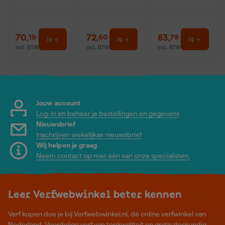
70
,
72
,
83
,
19
60
79
incl. BTW
incl. BTW
incl. BTW
Jouw account
Log-in en beheer je bestellingen en gegevens
Nieuwsbrief
Inschrijven wekelijkse nieuwsbrief
Wij helpen je graag
Neem contact op met één van onze specialisten.
Leer Verfwebwinkel beter kennen
Verf kopen doe je bij Verfwebwinkel.nl, dé online verfwinkel van
Nederland. Voordelige verf van topkwaliteit en gratis deskundig