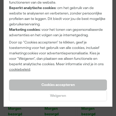
bezorgd
bezorgd
bezorgd
VC2512L /
(50st)
functioneren van de website.
VC3011L
Beperkt analytische cookies:
om het gebruik van de
website te analyseren en verbeteren, zonder persoonlijke
profielen aan te leggen. Dit biedt voor jou de best mogelijke
94
,
36
,
35
,
77
41
69
gebruikerservaring.
incl. BTW
incl. BTW
incl. BTW
Marketing cookies:
voor het tonen van gepersonaliseerde
advertenties en het volgen van je internetgedrag.
Door op "Cookies accepteren" te klikken, geef je
toestemming voor het gebruik van alle cookies, inclusief
marketingcookies voor advertentiepersonalisatie. Kies je
voor "Weigeren", dan plaatsen we alleen functionele en
beperkt analytische cookies. Meer informatie vind je in ons
cookiebeleid
.
Cookies accepteren
Makita
Makita
Makita
Weigeren
821550-0
821551-8
821552-6
Mbox
Mbox
Mbox
opbergkoffer
opbergkoffer
opbergkoffer
Morgen
Morgen
Morgen
nummer 2 -
nummer 3 -
nummer 4 -
bezorgd
bezorgd
bezorgd
163mm hoog
215mm hoog
320mm hoog