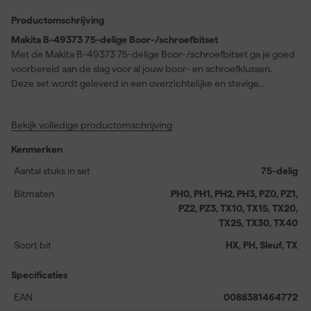
Productomschrijving
Makita B-49373 75-delige Boor-/schroefbitset
Met de Makita B-49373 75-delige Boor-/schroefbitset ga je goed
voorbereid aan de slag voor al jouw boor- en schroefklussen.
Deze set wordt geleverd in een overzichtelijke en stevige
kunststof koffer, zodat je direct kunt beginnen en al je accessoires
netjes op hun plek blijven. Je beschikt over een complete 36-
Bekijk volledige productomschrijving
delige schroefbitset, een uitgebreide 28-delige borenset, 9
dopsleutels en 3 verschillende handige accessoires voor diverse
Kenmerken
toepassingen. Dankzij deze samenstelling heb je altijd het juiste
bitje of boor bij de hand, wat je werk efficiënt en gemakkelijk
Aantal stuks in set
75-delig
maakt. Of je nu bezig bent met hout, metaal of andere
Bitmaten
PH0, PH1, PH2, PH3, PZ0, PZ1,
materialen, met deze set kun je zowel schroeven als boren
PZ2, PZ3, TX10, TX15, TX20,
zonder onderbreking. Zo heb je een veelzijdige en praktische set
TX25, TX30, TX40
waarmee je direct aan de slag kunt bij elke klus in en rondom het
huis.
Soort bit
HX, PH, Sleuf, TX
Specificaties
EAN
0088381464772