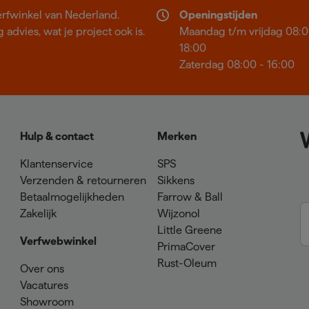
erfwinkel van Nederland.
Openingstijden
 advies, wat je project ook is.
Maandag t/m vrijdag 08:0
18:00
Zaterdag 08:00 - 16:00
Hulp & contact
Merken
Klantenservice
SPS
Verzenden & retourneren
Sikkens
Betaalmogelijkheden
Farrow & Ball
Zakelijk
Wijzonol
Little Greene
Verfwebwinkel
PrimaCover
Rust-Oleum
Over ons
Vacatures
Showroom