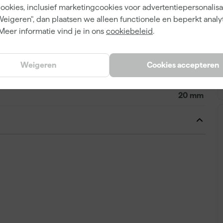
0088381470131
cookies, inclusief marketingcookies voor advertentiepersonalisat
Weigeren", dan plaatsen we alleen functionele en beperkt analy
182437
Meer informatie vind je in ons
cookiebeleid
.
B-52750
Weigeren
Cookies accepteren
20 mm