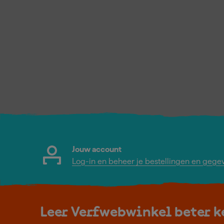
Jouw account
Log-in en beheer je bestellingen en gege
Leer Verfwebwinkel beter 