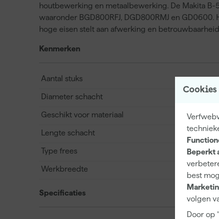
houtbewerking en metaalbewerking. De Makita B-5
waaronder BGD800RFJ, DGD800RMJ en GD0600. Hier
hoge eisen stelt aan afwerking en betrouwbaarheid 
Kenmerken
Aantal stuks
Cookies
Diameter schacht
Geschikt voor materiaal
Verfwebwi
techniek
Lengte schacht
Function
Type frees
Beperkt 
verbetere
Werkbreedte
best mog
Marketin
Specificaties
volgen va
Door op 