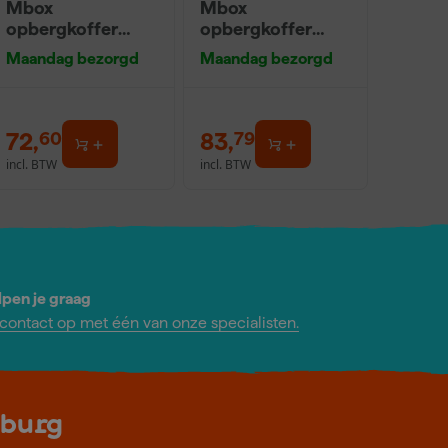
Mbox
Mbox
opbergkoffer
opbergkoffer
nummer 3 -
nummer 4 -
Maandag bezorgd
Maandag bezorgd
215mm hoog
320mm hoog
72
,
83
,
60
79
incl. BTW
incl. BTW
lpen je graag
ontact op met één van onze specialisten.
lburg