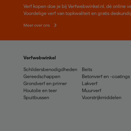
Verf kopen doe je bij Verfwebwinkel.nl, dé online v
Voordelige verf van topkwaliteit en gratis deskundig
Meer over ons
Verfwebwinkel
Schildersbenodigdheden
Beits
Gereedschappen
Betonverf en -coatings
Grondverf en primer
Lakverf
Houtolie en teer
Muurverf
Spuitbussen
Voorstrijkmiddelen