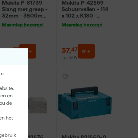
Makita P-81739
Makita P-42569
Slang met greep -
Schuurvellen - 114
32mm - 3500mm
x 102 x K180 -
voor VC2512L /
Hout (50st)
Maandag bezorgd
Maandag bezorgd
VC3011L
94
,
37
,
77
47
incl. BTW
incl. BTW
re
ebsite.
ren en
jou de
en het
 gebruik
Makita P-42575
Makita 821550-0