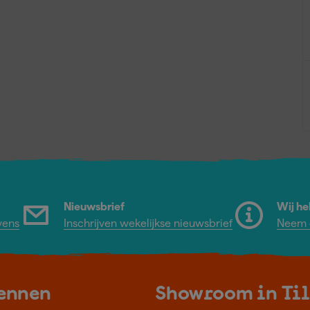
Nieuwsbrief
Wij he
vens
Inschrijven wekelijkse nieuwsbrief
Neem c
kennen
Showroom in Ti