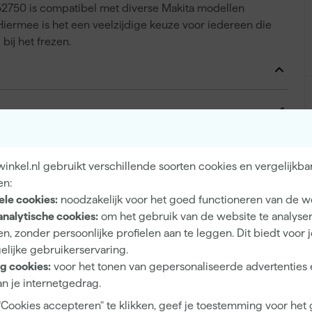
2750 is compatibel met diverse Makita modellen
mee is het een veelzijdige keuze voor iedereen die
bij het frezen.
1
6 mm
Metaal, RVS
nkel.nl gebruikt verschillende soorten cookies en vergelijkba
en:
20 mm
ele cookies:
noodzakelijk voor het goed functioneren van de w
Stiftfrees
analytische cookies:
om het gebruik van de website te analyse
n, zonder persoonlijke profielen aan te leggen. Dit biedt voor 
10 mm
elijke gebruikerservaring.
g cookies:
voor het tonen van gepersonaliseerde advertenties 
n je internetgedrag.
"Cookies accepteren" te klikken, geef je toestemming voor het