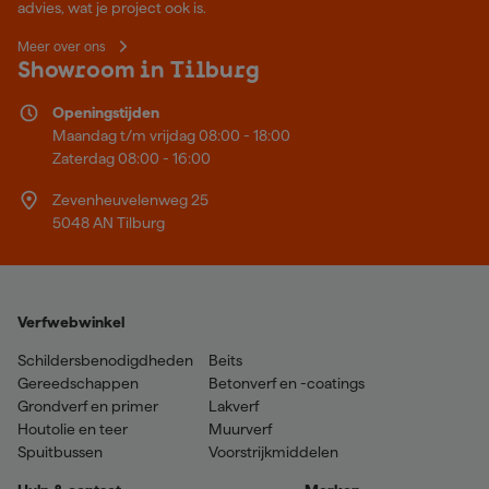
advies, wat je project ook is.
Meer over ons
Showroom in Tilburg
Openingstijden
Maandag t/m vrijdag 08:00 - 18:00
Zaterdag 08:00 - 16:00
Zevenheuvelenweg 25
5048 AN Tilburg
Verfwebwinkel
Schildersbenodigdheden
Beits
Gereedschappen
Betonverf en -coatings
Grondverf en primer
Lakverf
Houtolie en teer
Muurverf
Spuitbussen
Voorstrijkmiddelen