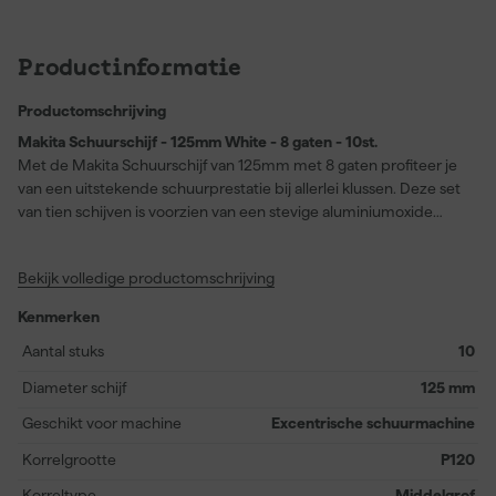
Productinformatie
Productomschrijving
Makita Schuurschijf - 125mm White - 8 gaten - 10st.
Met de Makita Schuurschijf van 125mm met 8 gaten profiteer je
van een uitstekende schuurprestatie bij allerlei klussen. Deze set
van tien schijven is voorzien van een stevige aluminiumoxide
korrel met K120 fijnheid, speciaal ontwikkeld voor efficiënte
stofafvoer dankzij de 8 gaten. Het gebruik van calcium stearaat
Bekijk volledige productomschrijving
zorgt ervoor dat het schuurmiddel niet snel volloopt, zelfs niet bij
het schuren van gelakte oppervlakken. Dit maakt de schijven
Kenmerken
bijzonder geschikt voor het bewerken van gelakt hout en lak,
maar ook voor hout, kunststof, ferro en non-ferro metalen. Dankzij
Aantal stuks
10
het handige klittenbandbevestigingssysteem wissel je de
Diameter schijf
125 mm
schijven eenvoudig en snel, zodat je zonder onderbrekingen kunt
doorwerken. Deze schijven passen perfect op diverse Makita
Geschikt voor machine
Excentrische schuurmachine
modellen, waaronder de BBO180RFJ, BO5030K en DBO180Z,
Korrelgrootte
P120
waardoor een breed scala aan schuurmachines kan worden
uitgerust voor optimale resultaten bij excentrisch schuren.
Korreltype
Middelgrof