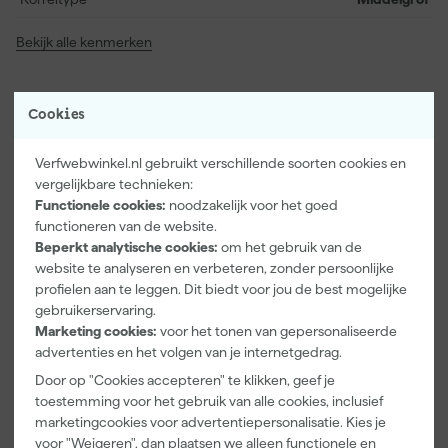
Bekijk alle kenmerken
Vaak gekocht met
Cookies
Verfwebwinkel.nl gebruikt verschillende soorten cookies en
vergelijkbare technieken:
Functionele cookies:
noodzakelijk voor het goed
functioneren van de website.
Beperkt analytische cookies:
om het gebruik van de
website te analyseren en verbeteren, zonder persoonlijke
profielen aan te leggen. Dit biedt voor jou de best mogelijke
gebruikerservaring.
Marketing cookies:
voor het tonen van gepersonaliseerde
Paintura
Go!Paint
Anza PRO
advertenties en het volgen van je internetgedrag.
Lucamax
Economy S
Muurverfset
Door op "Cookies accepteren" te klikken, geef je
Washi tape -
Verfbak -
MICMEX set
toestemming voor het gebruik van alle cookies, inclusief
50mx24mm
10cm Roller -
6-delig
Morgen
Morgen
Morgen
marketingcookies voor advertentiepersonalisatie. Kies je
15 x 32 cm + 5
bezorgd
bezorgd
bezorgd
inzetbakken
voor "Weigeren", dan plaatsen we alleen functionele en