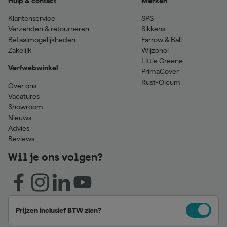
Hulp & contact
Merken
Klantenservice
SPS
Verzenden & retourneren
Sikkens
Betaalmogelijkheden
Farrow & Ball
Zakelijk
Wijzonol
Little Greene
Verfwebwinkel
PrimaCover
Rust-Oleum
Over ons
Vacatures
Showroom
Nieuws
Advies
Reviews
Wil je ons volgen?
Prijzen inclusief BTW zien?