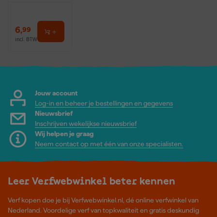
6
,
99
incl. BTW
Jouw account
Log-in en beheer je bestellingen en gegevens
Nieuwsbrief
Inschrijven wekelijkse nieuwsbrief
Wij helpen je graag
Neem contact op met één van onze specialisten.
Leer Verfwebwinkel beter kennen
Verf kopen doe je bij Verfwebwinkel.nl, dé online verfwinkel van
Nederland. Voordelige verf van topkwaliteit en gratis deskundig