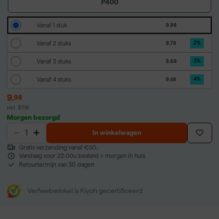
P400
Vanaf 1 stuk
9.98
Vanaf 2 stuks
9.78
2
%
Vanaf 3 stuks
9.68
3
%
Vanaf 4 stuks
9.58
4
%
9
,
98
incl. BTW
Morgen bezorgd
In winkelwagen
Gratis verzending vanaf €50,-
Vandaag voor 22:00u besteld = morgen in huis
Retourtermijn van 30 dagen
Verfwebwinkel is Kiyoh gecertificeerd