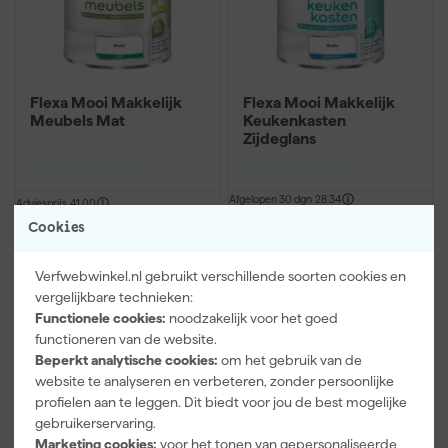
Flexa Mooi Makkelijk
Flexa Mooi Makkelijk
Meubels Mat
Keukenkasten
Zijdeglans
Afgelopen 30 dgn
28,34
Adviesprijs
41,00
-12%
Cookies
24
,
89
24
,
89
incl. BTW
incl. BTW
Verfwebwinkel.nl gebruikt verschillende soorten cookies en
vergelijkbare technieken:
Vergelijk
Vergelijk
Functionele cookies:
noodzakelijk voor het goed
functioneren van de website.
Beperkt analytische cookies:
om het gebruik van de
website te analyseren en verbeteren, zonder persoonlijke
profielen aan te leggen. Dit biedt voor jou de best mogelijke
gebruikerservaring.
Marketing cookies:
voor het tonen van gepersonaliseerde