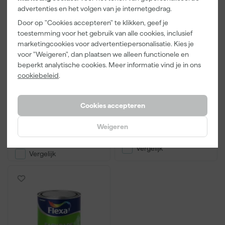
advertenties en het volgen van je internetgedrag.
Door op "Cookies accepteren" te klikken, geef je
toestemming voor het gebruik van alle cookies, inclusief
marketingcookies voor advertentiepersonalisatie. Kies je
Flexa Mooi Makkelijk
Flexa Easycare
voor "Weigeren", dan plaatsen we alleen functionele en
Keukenkasten Mat
Muurverf Mat -
beperkt analytische cookies. Meer informatie vind je in ons
Badkamer
cookiebeleid
.
Afgelopen 30 dgn
28,38
Cookies accepteren
-12%
16
,
70
24
,
89
Weigeren
incl. BTW
incl. BTW
Vergelijk
Vergelijk