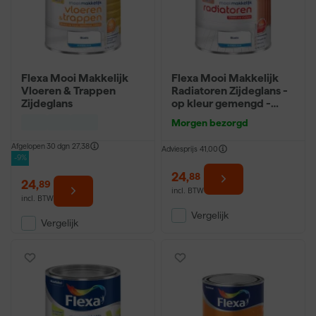
Flexa Mooi Makkelijk
Flexa Mooi Makkelijk
Vloeren & Trappen
Radiatoren Zijdeglans -
Zijdeglans
op kleur gemengd -
0,75L
Morgen bezorgd
Afgelopen 30 dgn
27,38
Adviesprijs
41,00
-9%
24
,
88
24
,
89
incl. BTW
incl. BTW
Vergelijk
Vergelijk