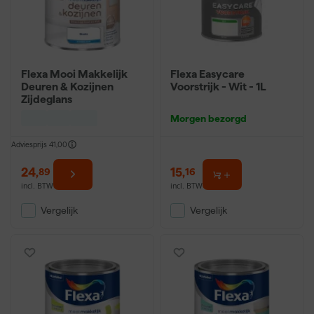
Flexa Mooi Makkelijk
Flexa Easycare
Deuren & Kozijnen
Voorstrijk - Wit - 1L
Zijdeglans
Morgen bezorgd
Adviesprijs
41,00
24
,
15
,
89
16
incl. BTW
incl. BTW
Vergelijk
Vergelijk