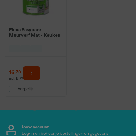
Flexa Easycare
Muurverf Mat - Keuken
16
,
70
incl. BTW
Vergelijk
Jouw account
Log-in en beheer je bestellingen en gegevens