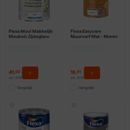
Flexa Mooi Makkelijk
Flexa Easycare
Meubels Zijdeglans
Muurverf Mat - Muren
41
,
16
,
00
51
incl. BTW
incl. BTW
Vergelijk
Vergelijk