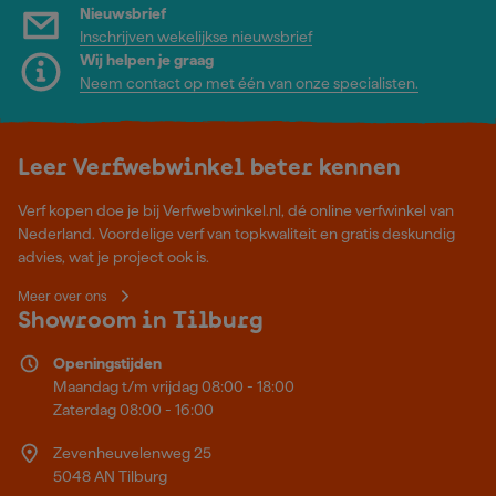
Nieuwsbrief
Inschrijven wekelijkse nieuwsbrief
Wij helpen je graag
Neem contact op met één van onze specialisten.
Leer Verfwebwinkel beter kennen
Verf kopen doe je bij Verfwebwinkel.nl, dé online verfwinkel van
Nederland. Voordelige verf van topkwaliteit en gratis deskundig
advies, wat je project ook is.
Meer over ons
Showroom in Tilburg
Openingstijden
Maandag t/m vrijdag 08:00 - 18:00
Zaterdag 08:00 - 16:00
Zevenheuvelenweg 25
5048 AN Tilburg