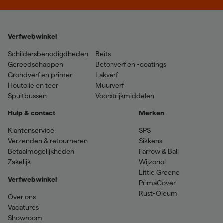
Verfwebwinkel
Schildersbenodigdheden
Beits
Gereedschappen
Betonverf en -coatings
Grondverf en primer
Lakverf
Houtolie en teer
Muurverf
Spuitbussen
Voorstrijkmiddelen
Hulp & contact
Merken
Klantenservice
SPS
Verzenden & retourneren
Sikkens
Betaalmogelijkheden
Farrow & Ball
Zakelijk
Wijzonol
Little Greene
Verfwebwinkel
PrimaCover
Rust-Oleum
Over ons
Vacatures
Showroom