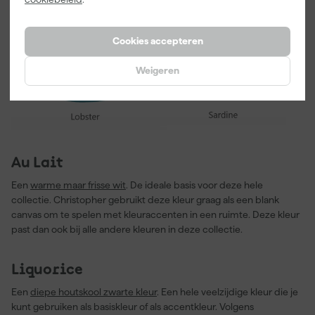
Cookies accepteren
Weigeren
Au Lait
Een
warme maar frisse wit
. De ideale basis voor deze hele
collectie. Christopher gebruikt deze kleur graag als een blank
canvas om te spelen met kleuraccenten in een ruimte. Deze kleur
past dan ook bij alle andere kleuren in deze collectie.
Liquorice
Een
diepe houtskool zwarte kleur
. Een hele veelzijdige kleur die je
kunt gebruiken als basiskleur of als accentkleur. Volgens