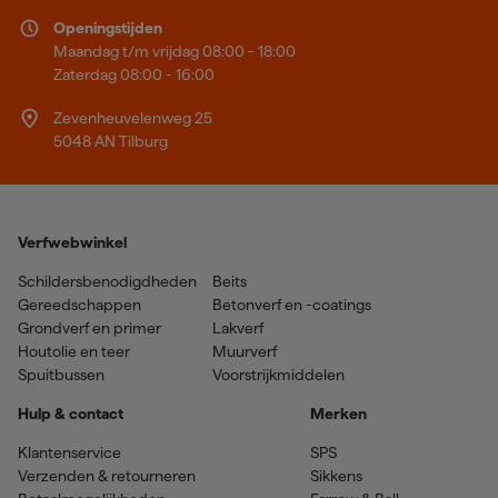
Openingstijden
Maandag t/m vrijdag 08:00 - 18:00
Zaterdag 08:00 - 16:00
Zevenheuvelenweg 25
5048 AN Tilburg
Verfwebwinkel
Schildersbenodigdheden
Beits
Gereedschappen
Betonverf en -coatings
Grondverf en primer
Lakverf
Houtolie en teer
Muurverf
Spuitbussen
Voorstrijkmiddelen
Hulp & contact
Merken
Klantenservice
SPS
Verzenden & retourneren
Sikkens