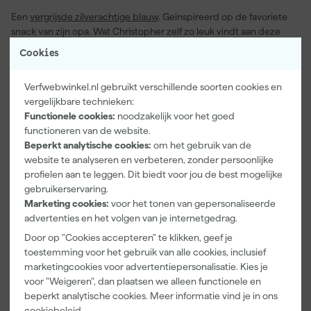
Een
vergrijsde zilverachtige blauw
. Geïnspireerd op de favoriete
snack van zijn opa. Wat Christopher zelf zo leuk vindt aan deze
kleur is dat het een opvallende maar toch ingetogen kleur is.
Cookies
Hierdoor kun je deze kleur heel makkelijk combineren met andere
kleuren. Bijvoorbeeld met Shallot of Roasted Macadamia en Au
Verfwebwinkel.nl gebruikt verschillende soorten cookies en
Lait uit de collectie.
vergelijkbare technieken:
Functionele cookies:
noodzakelijk voor het goed
functioneren van de website.
Beperkt analytische cookies:
om het gebruik van de
website te analyseren en verbeteren, zonder persoonlijke
profielen aan te leggen. Dit biedt voor jou de best mogelijke
gebruikerservaring.
Marketing cookies:
voor het tonen van gepersonaliseerde
advertenties en het volgen van je internetgedrag.
Door op "Cookies accepteren" te klikken, geef je
toestemming voor het gebruik van alle cookies, inclusief
marketingcookies voor advertentiepersonalisatie. Kies je
voor "Weigeren", dan plaatsen we alleen functionele en
beperkt analytische cookies. Meer informatie vind je in ons
cookiebeleid
.