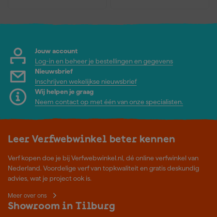
Jouw account
Log-in en beheer je bestellingen en gegevens
Nieuwsbrief
Inschrijven wekelijkse nieuwsbrief
Wij helpen je graag
Neem contact op met één van onze specialisten.
Leer Verfwebwinkel beter kennen
Verf kopen doe je bij Verfwebwinkel.nl, dé online verfwinkel van
Nederland. Voordelige verf van topkwaliteit en gratis deskundig
advies, wat je project ook is.
Meer over ons
Showroom in Tilburg