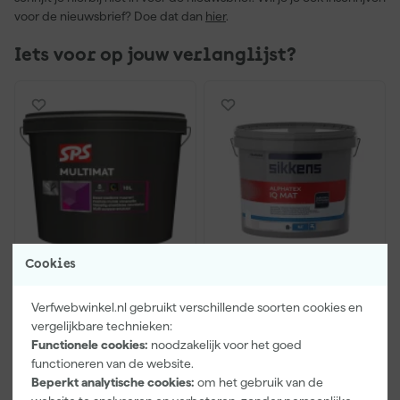
voor de nieuwsbrief? Doe dat dan
hier
.
Iets voor op jouw verlanglijst?
Cookies
SPS Multimat muurverf
Sikkens Alphatex IQ mat
- op kleur gemengd -
- op kleur gemengd -
10L
10L
Verfwebwinkel.nl gebruikt verschillende soorten cookies en
vergelijkbare technieken:
Morgen bezorgd
Morgen bezorgd
Functionele cookies:
noodzakelijk voor het goed
functioneren van de website.
Adviesprijs
132,13
Adviesprijs
381,49
Beperkt analytische cookies:
om het gebruik van de