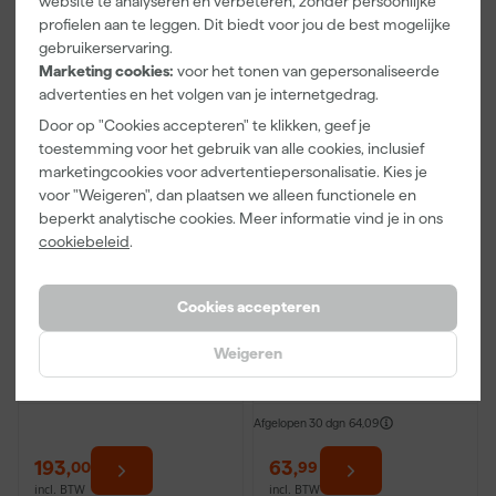
website te analyseren en verbeteren, zonder persoonlijke
72
,
189
,
99
99
profielen aan te leggen. Dit biedt voor jou de best mogelijke
incl. BTW
incl. BTW
gebruikerservaring.
Marketing cookies:
voor het tonen van gepersonaliseerde
advertenties en het volgen van je internetgedrag.
Door op "Cookies accepteren" te klikken, geef je
toestemming voor het gebruik van alle cookies, inclusief
marketingcookies voor advertentiepersonalisatie. Kies je
voor "Weigeren", dan plaatsen we alleen functionele en
beperkt analytische cookies. Meer informatie vind je in ons
cookiebeleid
.
Farrow & Ball Estate
SPS Unitex-Primer
Cookies accepteren
Emulsion - op kleur
muurvoorstrijk - 10L
gemengd 5L
Weigeren
Morgen bezorgd
Morgen bezorgd
Afgelopen 30 dgn
64,09
193
,
63
,
00
99
incl. BTW
incl. BTW