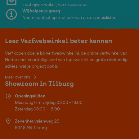
Inschrijven wekelijkse nieuwsbrief
Wij helpen je graag
Neem contact op met één van onze specialisten.
Leer Verfwebwinkel beter kennen
Verf kopen doe je bij Verfwebwinkel.nl, dé online verfwinkel van
Nederland. Voordelige verf van topkwaliteit en gratis deskundig
advies, wat je project ook is.
Meer over ons
Showroom in Tilburg
Openingstijden
Maandag t/m vrijdag 08:00 - 18:00
Zaterdag 08:00 - 16:00
Zevenheuvelenweg 25
5048 AN Tilburg