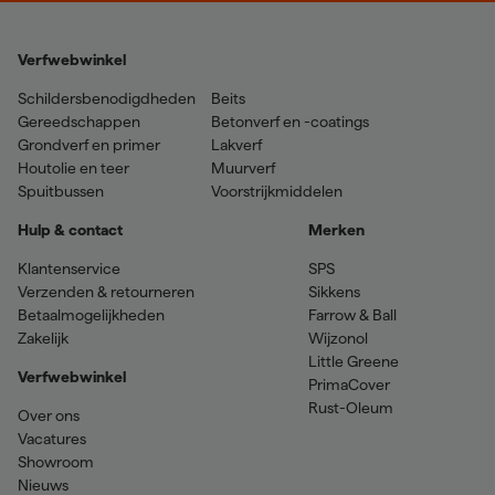
Verfwebwinkel
Schildersbenodigdheden
Beits
Gereedschappen
Betonverf en -coatings
Grondverf en primer
Lakverf
Houtolie en teer
Muurverf
Spuitbussen
Voorstrijkmiddelen
Hulp & contact
Merken
Klantenservice
SPS
Verzenden & retourneren
Sikkens
Betaalmogelijkheden
Farrow & Ball
Zakelijk
Wijzonol
Little Greene
Verfwebwinkel
PrimaCover
Rust-Oleum
Over ons
Vacatures
Showroom
Nieuws