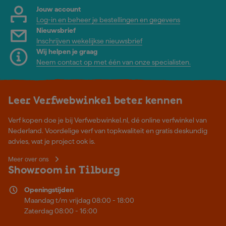
Jouw account
Log-in en beheer je bestellingen en gegevens
Nieuwsbrief
Inschrijven wekelijkse nieuwsbrief
Wij helpen je graag
Neem contact op met één van onze specialisten.
Leer Verfwebwinkel beter kennen
Verf kopen doe je bij Verfwebwinkel.nl, dé online verfwinkel van
Nederland. Voordelige verf van topkwaliteit en gratis deskundig
advies, wat je project ook is.
Meer over ons
Showroom in Tilburg
Openingstijden
Maandag t/m vrijdag 08:00 - 18:00
Zaterdag 08:00 - 16:00