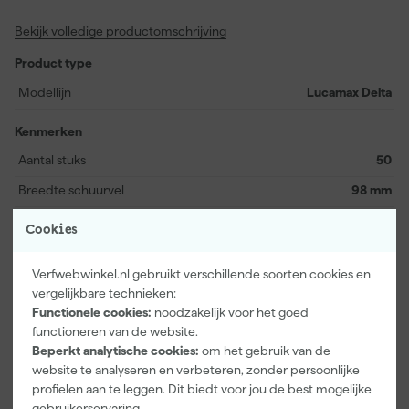
van het schuurvel. De schuurvellen passen op diverse merken
Bekijk volledige productomschrijving
Delta schuurmachines, zoals Festool, Rupes, Makita, Metabo,
Milwauki en Hitatchi, waardoor je altijd de juiste aansluiting hebt.
Product type
De premium kwaliteit van het papier in combinatie met de
speciale antivollooplaag voorkomt dat schuurkorrels snel breken
Modellijn
Lucamax Delta
of vol raken. Zo werk je langer zonder onderbrekingen en houd je
controle over je resultaat, of je nu fijne afwerkingen of grover
Kenmerken
schuurwerk moet uitvoeren.
Aantal stuks
50
Breedte schuurvel
98 mm
Geschikt voor machine
Deltaschuurmachine
Cookies
Geschikt voor materiaal
Universeel
Verfwebwinkel.nl gebruikt verschillende soorten cookies en
Bekijk alle kenmerken
vergelijkbare technieken:
Functionele cookies:
noodzakelijk voor het goed
functioneren van de website.
Vaak gekocht met
Beperkt analytische cookies:
om het gebruik van de
website te analyseren en verbeteren, zonder persoonlijke
profielen aan te leggen. Dit biedt voor jou de best mogelijke
gebruikerservaring.