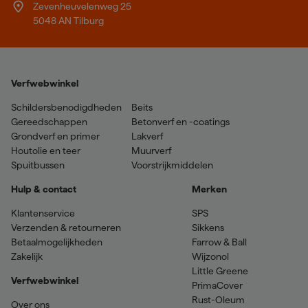
Zevenheuvelenweg 25
5048 AN Tilburg
Verfwebwinkel
Schildersbenodigdheden
Beits
Gereedschappen
Betonverf en -coatings
Grondverf en primer
Lakverf
Houtolie en teer
Muurverf
Spuitbussen
Voorstrijkmiddelen
Hulp & contact
Merken
Klantenservice
SPS
Verzenden & retourneren
Sikkens
Betaalmogelijkheden
Farrow & Ball
Zakelijk
Wijzonol
Little Greene
Verfwebwinkel
PrimaCover
Rust-Oleum
Over ons