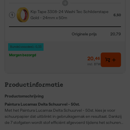
Kip Tape 3308-24 Washi Tec Schilderstape
1
6,50
Gold - 24mm x 50m
Originele prijs
20,79
Bundelvoordeel: 0,33
Morgen bezorgd
20
,
46
incl. BTW
Productinformatie
Productomschrijving
Paintura Lucamax Delta Schuurvel - 50st.
Met het Paintura Lucamax Delta Schuurvel - 50st. kies je voor
schuurpapier dat uitblinkt in gebruiksgemak en resultaat. Dankzij
de 7 stofgaten wordt stof efficiënt afgevoerd tijdens het schuren,
wat zorgt voor een schonere werkplek en een langere levensduur