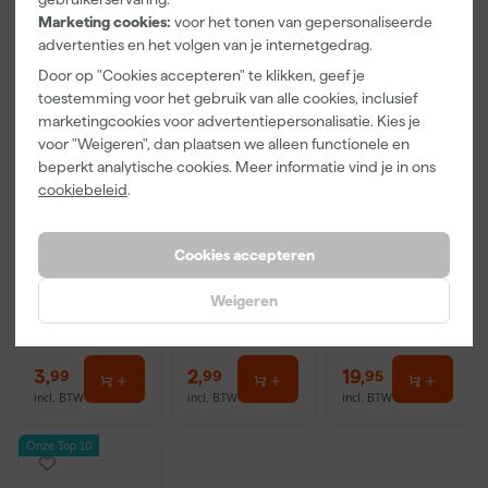
Marketing cookies:
voor het tonen van gepersonaliseerde
advertenties en het volgen van je internetgedrag.
Door op "Cookies accepteren" te klikken, geef je
toestemming voor het gebruik van alle cookies, inclusief
marketingcookies voor advertentiepersonalisatie. Kies je
voor "Weigeren", dan plaatsen we alleen functionele en
beperkt analytische cookies. Meer informatie vind je in ons
cookiebeleid
.
Paintura
Go!Paint
Anza PRO
Lucamax
Economy S
Muurverfset
Washi tape -
Verfbak -
MICMEX set
50mx24mm
10cm Roller -
6-delig
Cookies accepteren
Morgen
Morgen
Morgen
15 x 32 cm + 5
bezorgd
bezorgd
bezorgd
inzetbakken
Weigeren
Adviesprijs
6,00
Adviesprijs
31,89
3
,
2
,
19
,
99
99
95
incl. BTW
incl. BTW
incl. BTW
Onze Top 10