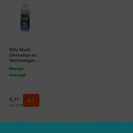
Rilly Multi
Ontvetter en
Verfreiniger –
0,5L
Morgen
bezorgd
6
,
99
incl. BTW