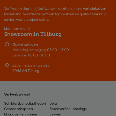
Verf kopen doe je bij Verfwebwinkel.nl, dé online verfwinkel van
Nederland. Voordelige verf van topkwaliteit en gratis deskundig
advies, wat je project ook is.
Meer over ons
Showroom in Tilburg
Openingstijden
Maandag t/m vrijdag 08:00 - 18:00
Zaterdag 08:00 - 16:00
Zevenheuvelenweg 25
5048 AN Tilburg
Verfwebwinkel
Schildersbenodigdheden
Beits
Gereedschappen
Betonverf en -coatings
Grondverf en primer
Lakverf