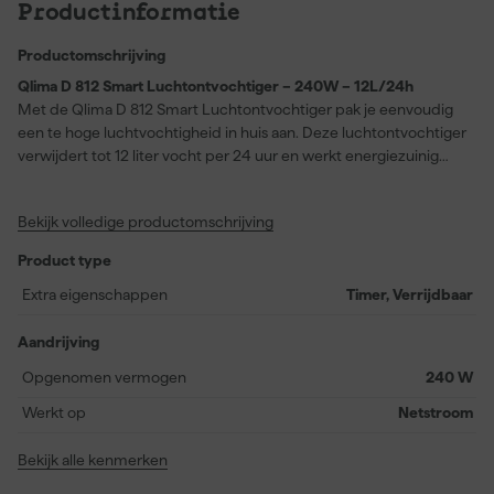
Productinformatie
Productomschrijving
Qlima D 812 Smart Luchtontvochtiger – 240W – 12L/24h
Met de Qlima D 812 Smart Luchtontvochtiger pak je eenvoudig
een te hoge luchtvochtigheid in huis aan. Deze luchtontvochtiger
verwijdert tot 12 liter vocht per 24 uur en werkt energiezuinig
dankzij het 240W vermogen. Dankzij het verrijdbare en
compacte ontwerp plaats je het apparaat moeiteloos in
Bekijk volledige productomschrijving
verschillende kamers, waaronder de badkamer, wasruimte of
slaapkamer. Last van langzaam drogende was, condens op de
Product type
ramen of muffe geurtjes? De D 812 Smart helpt om deze
ongemakken snel te verminderen. Door overtollig vocht te
Extra eigenschappen
Timer, Verrijdbaar
verwijderen, beperk je direct de kans op schimmelvorming,
houtrot en loslatend behang, waardoor je huis comfortabeler en
Aandrijving
gezonder blijft. Kies voor deze luchtontvochtiger en creëer
Opgenomen vermogen
240 W
direct een aangenamer binnenklimaat voor jou en je gezin.
Werkt op
Netstroom
Bekijk alle kenmerken