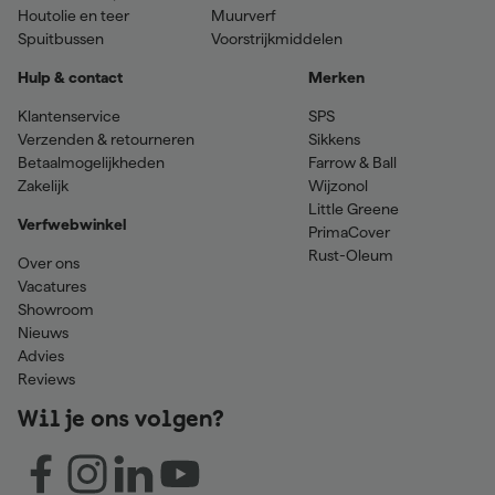
Houtolie en teer
Muurverf
Spuitbussen
Voorstrijkmiddelen
Hulp & contact
Merken
Klantenservice
SPS
Verzenden & retourneren
Sikkens
Betaalmogelijkheden
Farrow & Ball
Zakelijk
Wijzonol
Little Greene
Verfwebwinkel
PrimaCover
Rust-Oleum
Over ons
Vacatures
Showroom
Nieuws
Advies
Reviews
Wil je ons volgen?