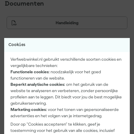
Documenten
Handleiding
Cookies
Vaak gekocht met
Verfwebwinkel.nl gebruikt verschillende soorten cookies en
Onze Top 10
vergelijkbare technieken:
Functionele cookies:
noodzakelijk voor het goed
functioneren van de website.
Beperkt analytische cookies:
om het gebruik van de
website te analyseren en verbeteren, zonder persoonlijke
profielen aan te leggen. Dit biedt voor jou de best mogelijke
gebruikerservaring.
Marketing cookies:
voor het tonen van gepersonaliseerde
advertenties en het volgen van je internetgedrag.
Rilly Multi
Door op "Cookies accepteren" te klikken, geef je
Ontvetter en
toestemming voor het gebruik van alle cookies, inclusief
Verfreiniger –