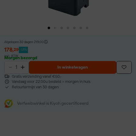
Afgelopen 30 dagen
219,00
178
,
29
-18%
incl. BTW
Morgen bezorgd
In winkelwagen
Gratis verzending vanaf €50,-
Vandaag voor 22:00u besteld = morgen in huis
Retourtermijn van 30 dagen
Verfwebwinkel is Kiyoh gecertificeerd