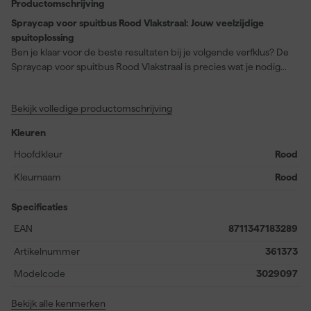
Productomschrijving
Spraycap voor spuitbus Rood Vlakstraal: Jouw veelzijdige
spuitoplossing
Ben je klaar voor de beste resultaten bij je volgende verfklus? De
Spraycap voor spuitbus Rood Vlakstraal is precies wat je nodig
hebt! Ontworpen voor een gladde vlakstraal, biedt deze rode
spuitmond een gelijkmatige afwerking, essentieel voor zowel
Bekijk volledige productomschrijving
kleine touch-ups als grote projecten. Of je nu werkt met
standaard 400 ml spuitbussen of 500 ml lijnmarkeringsbussen,
Kleuren
deze universele spuitmond past perfect en maakt snel wisselen
tussen bussen een fluitje van een cent. Let wel, hij is niet geschikt
Hoofdkleur
Rood
voor 750 ml bussen, maar dat mag de pret niet drukken.
Kleurnaam
Rood
Gemaakt voor de professional én de gepassioneerde doe-het-
zelver, zorgt deze spraycap voor de ultieme afwerking.
Specificaties
EAN
8711347183289
Artikelnummer
361373
Modelcode
3029097
Bekijk alle kenmerken