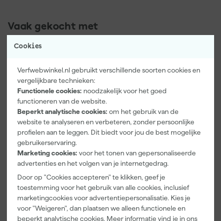
Vaak gekocht met
Cookies
Verfwebwinkel.nl gebruikt verschillende soorten cookies en
vergelijkbare technieken:
Functionele cookies:
noodzakelijk voor het goed
functioneren van de website.
Beperkt analytische cookies:
om het gebruik van de
website te analyseren en verbeteren, zonder persoonlijke
profielen aan te leggen. Dit biedt voor jou de best mogelijke
gebruikerservaring.
Kip Tape
Zinsser Multi-
Marketing cookies:
voor het tonen van gepersonaliseerde
3888-27
Surface
advertenties en het volgen van je internetgedrag.
Masker met
Ontvetter &
Washi Tape -
ReinigerConc
Door op "Cookies accepteren" te klikken, geef je
Morgen
Morgen
2,7 x 20m
entraat 1L
toestemming voor het gebruik van alle cookies, inclusief
bezorgd
bezorgd
marketingcookies voor advertentiepersonalisatie. Kies je
Afgelopen 30 dgn
10,39
voor "Weigeren", dan plaatsen we alleen functionele en
-12%
beperkt analytische cookies. Meer informatie vind je in ons