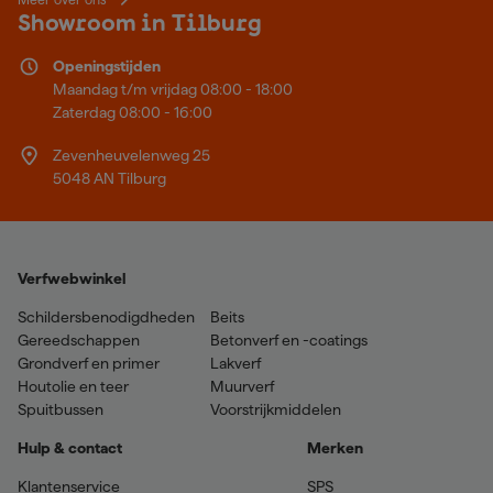
Showroom in Tilburg
Openingstijden
Maandag t/m vrijdag 08:00 - 18:00
Zaterdag 08:00 - 16:00
Zevenheuvelenweg 25
5048 AN Tilburg
Verfwebwinkel
Schildersbenodigdheden
Beits
Gereedschappen
Betonverf en -coatings
Grondverf en primer
Lakverf
Houtolie en teer
Muurverf
Spuitbussen
Voorstrijkmiddelen
Hulp & contact
Merken
Klantenservice
SPS