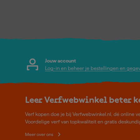
Jouw account
Log-in en beheer je bestellingen en gege
Leer Verfwebwinkel beter 
Verf kopen doe je bij Verfwebwinkel.nl, dé online v
Voordelige verf van topkwaliteit en gratis deskundig
Meer over ons