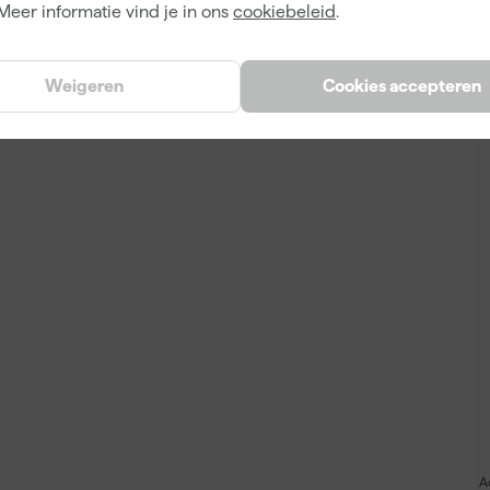
A
Meer informatie vind je in ons
cookiebeleid
.
1.02.2023.10
Weigeren
Cookies accepteren
A