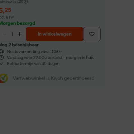
dviesprijs
7,20
6
,
25
incl. BTW
Morgen bezorgd
In winkelwagen
Nog 2 beschikbaar
Gratis verzending vanaf €50,-
Vandaag voor 22:00u besteld = morgen in huis
Retourtermijn van 30 dagen
Verfwebwinkel is Kiyoh gecertificeerd