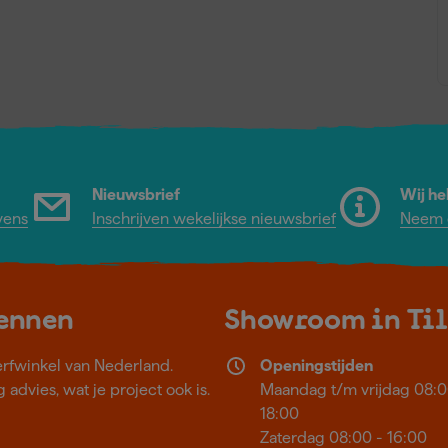
Nieuwsbrief
Wij he
vens
Inschrijven wekelijkse nieuwsbrief
Neem c
kennen
Showroom in Ti
erfwinkel van Nederland.
Openingstijden
 advies, wat je project ook is.
Maandag t/m vrijdag 08:0
18:00
Zaterdag 08:00 - 16:00