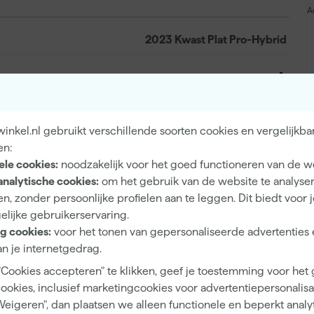
A
2023 Kwast Plat Pro-Hybrid
Hybride
nkel.nl gebruikt verschillende soorten cookies en vergelijkba
Synthetische haren
en:
ele cookies:
noodzakelijk voor het goed functioneren van de w
1"
analytische cookies:
om het gebruik van de website te analyse
Platte kwast
n, zonder persoonlijke profielen aan te leggen. Dit biedt voor 
elijke gebruikerservaring.
g cookies:
voor het tonen van gepersonaliseerde advertenties 
n je internetgedrag.
"Cookies accepteren" te klikken, geef je toestemming voor het
8718312501772
cookies, inclusief marketingcookies voor advertentiepersonalisat
347007
Weigeren", dan plaatsen we alleen functionele en beperkt analy