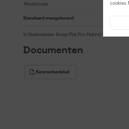
cookies. 
Modelcode
Standaard meegeleverd
1x Staalmeester Kwast Plat Pro-Hybrid 2024
Documenten
Kenmerkenblad