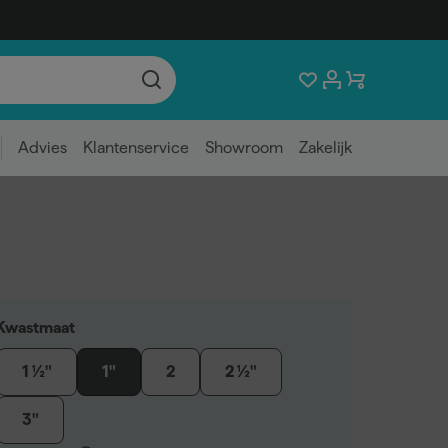
Advies
Klantenservice
Showroom
Zakelijk
Kwastmaat
1 ½"
1"
2
2 ½"
3"