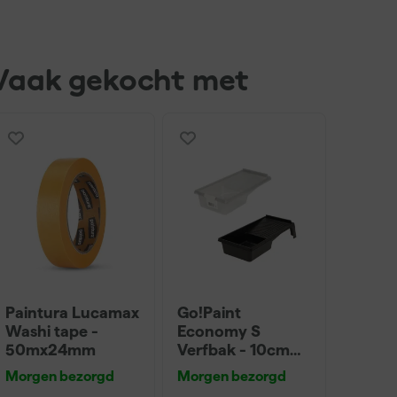
Vaak gekocht met
Paintura Lucamax
Go!Paint
Washi tape -
Economy S
50mx24mm
Verfbak - 10cm
Roller - 15 x 32 cm
Morgen bezorgd
Morgen bezorgd
+ 5 inzetbakken