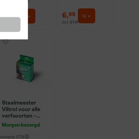
dviesprijs
31,89
19
,
6
,
95
99
incl. BTW
incl. BTW
Staalmeester
Viltrol voor alle
verfsoorten -
10cm (10st)
Morgen bezorgd
dviesprijs
27,35