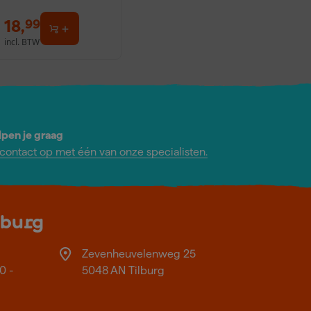
18
,
99
incl. BTW
lpen je graag
ontact op met één van onze specialisten.
lburg
Zevenheuvelenweg 25
0 -
5048 AN Tilburg