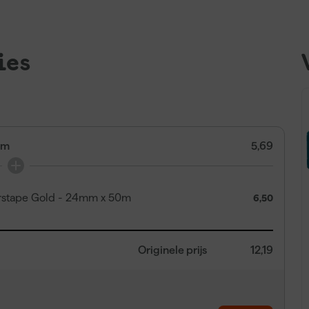
ies
mm
5,69
erstape Gold - 24mm x 50m
6,50
Originele prijs
12,19