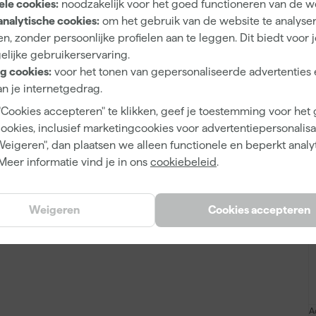
ele cookies:
noodzakelijk voor het goed functioneren van de w
A
analytische cookies:
om het gebruik van de website te analyse
n, zonder persoonlijke profielen aan te leggen. Dit biedt voor 
6 cm
elijke gebruikerservaring.
g cookies:
voor het tonen van gepersonaliseerde advertenties 
n je internetgedrag.
"Cookies accepteren" te klikken, geef je toestemming voor het
8712123033088
cookies, inclusief marketingcookies voor advertentiepersonalisat
Weigeren", dan plaatsen we alleen functionele en beperkt analy
168963
Meer informatie vind je in ons
cookiebeleid
.
6.017.16
Weigeren
Cookies accepteren
A