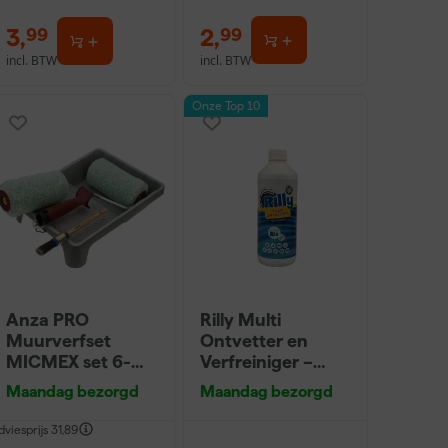
3
,
2
,
99
99
incl. BTW
incl. BTW
Onze Top 10
Anza PRO
Rilly Multi
Muurverfset
Ontvetter en
MICMEX set 6-
Verfreiniger –
delig
0,5L
Maandag bezorgd
Maandag bezorgd
dviesprijs
31,89