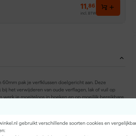
11
,
86
incl. BTW
n 60mm pak je verfklussen doelgericht aan. Deze
bij het verwijderen van oude verflagen, lak of vuil op
 werk je moeiteloos in hoeken en op moeilijk bereikbare
. Het ergonomische ontwerp zorgt ervoor dat je
langdurig gebruik. Door de stevige kwaliteit en scherpe
mee je een perfecte basis legt voor verdere
nkel.nl gebruikt verschillende soorten cookies en vergelijkba
sionele schilders als veeleisende doe-het-zelvers.
en: