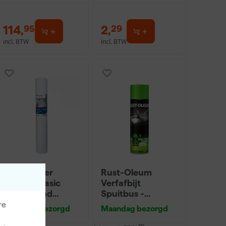
114
,
2
,
95
29
incl. BTW
incl. BTW
PrimaCover
Rust-Oleum
900275 Basic
Verfafbijt
Zelfklevend
Spuitbus -
Afdekvlies - 25 x
transparant -
re
Maandag bezorgd
Maandag bezorgd
1m
0,5L