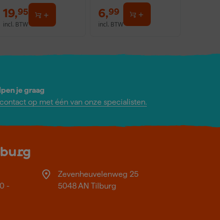
19
,
6
,
95
99
incl. BTW
incl. BTW
lpen je graag
ontact op met één van onze specialisten.
lburg
Zevenheuvelenweg 25
0 -
5048 AN Tilburg