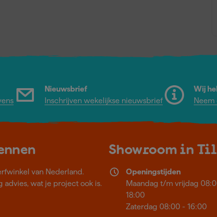
Nieuwsbrief
Wij he
vens
Inschrijven wekelijkse nieuwsbrief
Neem c
kennen
Showroom in Ti
erfwinkel van Nederland.
Openingstijden
 advies, wat je project ook is.
Maandag t/m vrijdag 08:0
18:00
Zaterdag 08:00 - 16:00