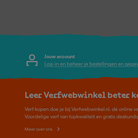
Jouw account
Log-in en beheer je bestellingen en gege
Leer Verfwebwinkel beter 
Verf kopen doe je bij Verfwebwinkel.nl, dé online v
Voordelige verf van topkwaliteit en gratis deskundig
Meer over ons