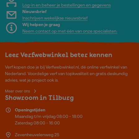
Log-in en beheer je bestellingen en gegevens
Nieuwsbrief
Inschrijven wekelijkse nieuwsbrief
Wij helpen je graag
Neem contact op met één van onze specialisten.
Leer Verfwebwinkel beter kennen
Verf kopen doe je bij Verfwebwinkel.nl, dé online verfwinkel van
Nederland. Voordelige verf van topkwaliteit en gratis deskundig
advies, wat je project ook is.
Meer over ons
Showroom in Tilburg
Openingstijden
Maandag t/m vrijdag 08:00 - 18:00
Zaterdag 08:00 - 16:00
Zevenheuvelenweg 25