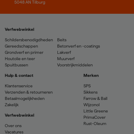
5048 AN Tilburg
Verfwebwinkel
Schildersbenodigdheden
Beits
Gereedschappen
Betonverf en -coatings
Grondverf en primer
Lakverf
Houtolie en teer
Muurverf
Spuitbussen
Voorstrijkmiddelen
Hulp & contact
Merken
Klantenservice
SPS
Verzenden & retourneren
Sikkens
Betaalmogelijkheden
Farrow & Ball
Zakelijk
Wijzonol
Little Greene
Verfwebwinkel
PrimaCover
Rust-Oleum
Over ons
Vacatures