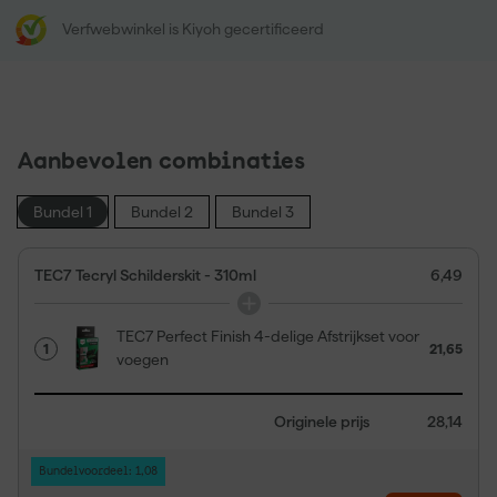
Verfwebwinkel is Kiyoh gecertificeerd
Aanbevolen combinaties
Bundel 1
Bundel 2
Bundel 3
TEC7 Tecryl Schilderskit - 310ml
6,49
TEC7 Perfect Finish 4-delige Afstrijkset voor
1
21,65
voegen
Originele prijs
28,14
Bundelvoordeel: 1,08