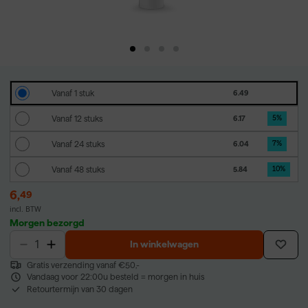
Vanaf 1 stuk
6.49
Vanaf 12 stuks
6.17
5
%
Vanaf 24 stuks
6.04
7
%
Vanaf 48 stuks
5.84
10
%
6
,
49
incl. BTW
Morgen bezorgd
In winkelwagen
Gratis verzending vanaf €50,-
Vandaag voor 22:00u besteld = morgen in huis
Retourtermijn van 30 dagen