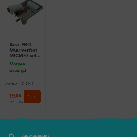
Anza PRO
Muurverfset
MICMEX set
6-delig
Morgen
bezorgd
Adviesprijs
31,89
19
,
95
incl. BTW
Jouw account