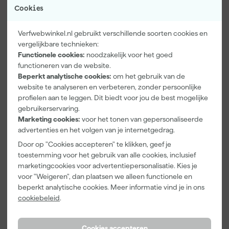
Cookies
Verfwebwinkel.nl gebruikt verschillende soorten cookies en
vergelijkbare technieken:
Functionele cookies:
noodzakelijk voor het goed
functioneren van de website.
Beperkt analytische cookies:
om het gebruik van de
TEC7 Prepare
TEC7 Perfect
TEC7 Cleaner
website te analyseren en verbeteren, zonder persoonlijke
& Finish -
Finish 4-
Universele
profielen aan te leggen. Dit biedt voor jou de best mogelijke
400ml
delige
reiniger en
gebruikerservaring.
Afstrijkset
ontvetter -
Morgen
Morgen
Morgen
Marketing cookies:
voor het tonen van gepersonaliseerde
voor voegen
500ml
bezorgd
bezorgd
bezorgd
advertenties en het volgen van je internetgedrag.
Door op "Cookies accepteren" te klikken, geef je
Afgelopen 30 dgn
9,99
toestemming voor het gebruik van alle cookies, inclusief
marketingcookies voor advertentiepersonalisatie. Kies je
9
,
21
,
9
,
28
65
97
voor "Weigeren", dan plaatsen we alleen functionele en
incl. BTW
incl. BTW
incl. BTW
beperkt analytische cookies. Meer informatie vind je in ons
cookiebeleid
.
Cookies accepteren