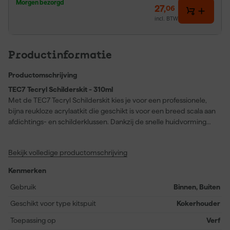
Morgen bezorgd
27
,
06
incl. BTW
Productinformatie
Productomschrijving
TEC7 Tecryl Schilderskit - 310ml
Met de TEC7 Tecryl Schilderskit kies je voor een professionele,
bijna reukloze acrylaatkit die geschikt is voor een breed scala aan
afdichtings- en schilderklussen. Dankzij de snelle huidvorming
van 10 minuten bij 23°C en 50% relatieve luchtvochtigheid werk
je efficiënt en kun je de kit al na 1 uur overschilderen. De
Bekijk volledige productomschrijving
schilderskit hecht uitstekend op vrijwel alle bouwmaterialen en
laat zich eenvoudig gladstrijken, zodat je altijd een strak
Kenmerken
eindresultaat behaalt. Je hoeft je geen zorgen te maken over
vocht of condensatie, want dit product blijft onder zulke
Gebruik
Binnen, Buiten
omstandigheden betrouwbaar presteren. Met een
Geschikt voor type kitspuit
Kokerhouder
temperatuurbestendigheid van -20°C tot +70°C en een
toepassingstemperatuur tussen +5°C en +40°C is deze acrylaatkit
Toepassing op
Verf
zeer veelzijdig inzetbaar. Daarbij is het veilig in gebruik en blijft de