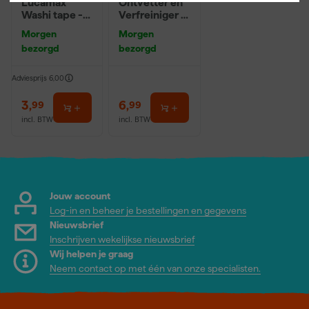
Lucamax
Ontvetter en
Washi tape -
Verfreiniger –
50mx24mm
0,5L
Morgen
Morgen
bezorgd
bezorgd
Adviesprijs
6,00
3
,
6
,
99
99
incl. BTW
incl. BTW
Jouw account
Log-in en beheer je bestellingen en gegevens
Nieuwsbrief
Inschrijven wekelijkse nieuwsbrief
Wij helpen je graag
Neem contact op met één van onze specialisten.