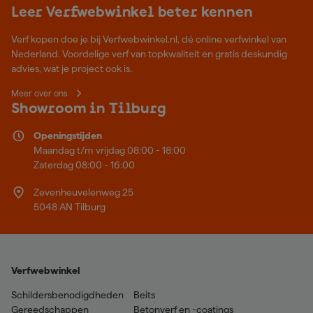
Leer Verfwebwinkel beter kennen
Verf kopen doe je bij Verfwebwinkel.nl, dé online verfwinkel van
Nederland. Voordelige verf van topkwaliteit en gratis deskundig
advies, wat je project ook is.
Meer over ons
Showroom in Tilburg
Openingstijden
Maandag t/m vrijdag 08:00 - 18:00
Zaterdag 08:00 - 16:00
Zevenheuvelenweg 25
5048 AN Tilburg
Verfwebwinkel
Schildersbenodigdheden
Beits
Gereedschappen
Betonverf en -coatings