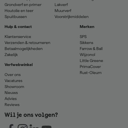
Grondverf en primer
Lakverf
Houtolie en teer
Muurverf
Spuitbussen
Voorstrijkmiddelen
Hulp & contact
Merken
Klantenservice
SPS
Verzenden & retourneren
Sikkens
Betaalmogelijkheden
Farrow & Ball
Zakelijk
Wijzonol
Little Greene
Verfwebwinkel
PrimaCover
Rust-Oleum
Over ons
Vacatures
Showroom
Nieuws
Advies
Reviews
Wil je ons volgen?