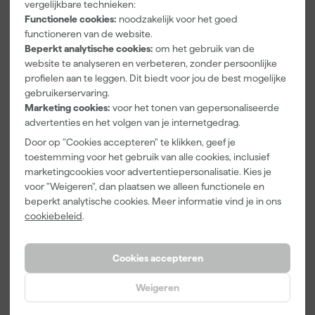
vergelijkbare technieken:
Functionele cookies:
noodzakelijk voor het goed
Documenten
functioneren van de website.
Beperkt analytische cookies:
om het gebruik van de
website te analyseren en verbeteren, zonder persoonlijke
Kenmerkenblad
profielen aan te leggen. Dit biedt voor jou de best mogelijke
gebruikerservaring.
Marketing cookies:
voor het tonen van gepersonaliseerde
advertenties en het volgen van je internetgedrag.
Vaak gekocht met
Door op "Cookies accepteren" te klikken, geef je
toestemming voor het gebruik van alle cookies, inclusief
Onze Top 10
marketingcookies voor advertentiepersonalisatie. Kies je
voor "Weigeren", dan plaatsen we alleen functionele en
beperkt analytische cookies. Meer informatie vind je in ons
cookiebeleid
.
Cookies accepteren
Weigeren
Paintura
Rilly Multi