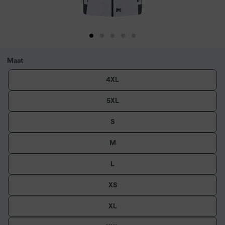
Maat
4XL
5XL
S
M
L
XS
XL