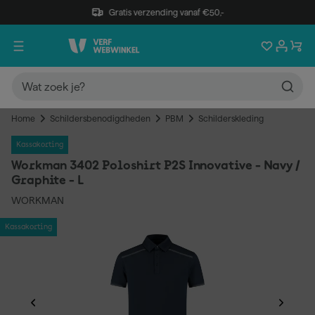
Gratis verzending vanaf €50,-
Home
Schildersbenodigdheden
PBM
Schilderskleding
Kassakorting
Workman 3402 Poloshirt P2S Innovative - Navy /
Graphite - L
WORKMAN
Kassakorting