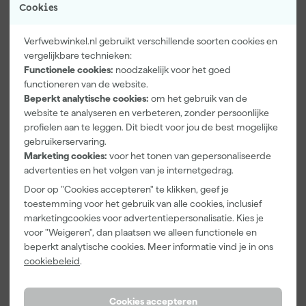
Cookies
stevig aan en blijft goed in vorm. Je wast het shirt op 40 graden,
Product type
strijkt het op lage temperatuur en vermijdt de droger voor een
langere levensduur. De CO₂-neutrale productie is volledig
Extra eigenschappen
Stretch
Verfwebwinkel.nl gebruikt verschillende soorten cookies en
gecompenseerd via bomenprojecten van Trees for All.
vergelijkbare technieken:
Kenmerken
Functionele cookies:
noodzakelijk voor het goed
functioneren van de website.
Geslacht
Unisex
Beperkt analytische cookies:
om het gebruik van de
Maat
L
website te analyseren en verbeteren, zonder persoonlijke
profielen aan te leggen. Dit biedt voor jou de best mogelijke
Materiaal
Katoen
gebruikerservaring.
Marketing cookies:
voor het tonen van gepersonaliseerde
Pasvorm
Regular
advertenties en het volgen van je internetgedrag.
Bekijk alle kenmerken
Door op "Cookies accepteren" te klikken, geef je
toestemming voor het gebruik van alle cookies, inclusief
marketingcookies voor advertentiepersonalisatie. Kies je
Vaak gekocht met
voor "Weigeren", dan plaatsen we alleen functionele en
beperkt analytische cookies. Meer informatie vind je in ons
Kassakorting
Onze Top 10
cookiebeleid
.
Cookies accepteren