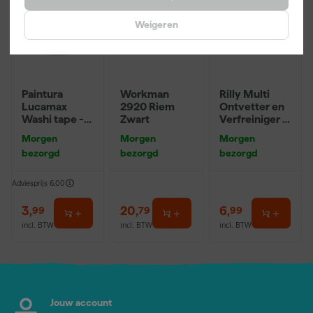
Weigeren
Paintura
Workman
Rilly Multi
Lucamax
2920 Riem
Ontvetter en
Washi tape -
Zwart
Verfreiniger –
50mx24mm
0,5L
Morgen
Morgen
Morgen
bezorgd
bezorgd
bezorgd
Adviesprijs
6,00
3
,
20
,
6
,
99
79
99
incl. BTW
incl. BTW
incl. BTW
Jouw account