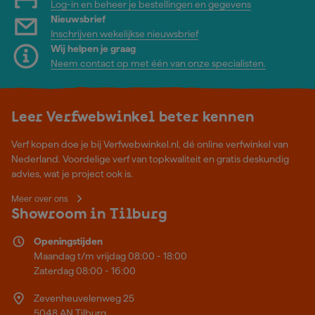
Log-in en beheer je bestellingen en gegevens
Nieuwsbrief
Inschrijven wekelijkse nieuwsbrief
Wij helpen je graag
Neem contact op met één van onze specialisten.
Leer Verfwebwinkel beter kennen
Verf kopen doe je bij Verfwebwinkel.nl, dé online verfwinkel van
Nederland. Voordelige verf van topkwaliteit en gratis deskundig
advies, wat je project ook is.
Meer over ons
Showroom in Tilburg
Openingstijden
Maandag t/m vrijdag 08:00 - 18:00
Zaterdag 08:00 - 16:00
Zevenheuvelenweg 25
5048 AN Tilburg