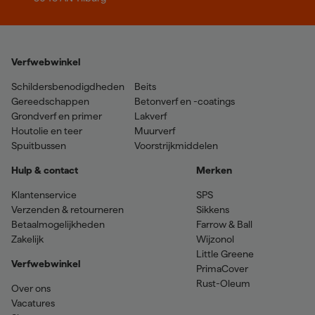
Verfwebwinkel
Schildersbenodigdheden
Beits
Gereedschappen
Betonverf en -coatings
Grondverf en primer
Lakverf
Houtolie en teer
Muurverf
Spuitbussen
Voorstrijkmiddelen
Hulp & contact
Merken
Klantenservice
SPS
Verzenden & retourneren
Sikkens
Betaalmogelijkheden
Farrow & Ball
Zakelijk
Wijzonol
Little Greene
Verfwebwinkel
PrimaCover
Rust-Oleum
Over ons
Vacatures