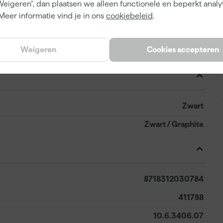
Weigeren", dan plaatsen we alleen functionele en beperkt analy
Katoen
Meer informatie vind je in ons
cookiebeleid
.
Regular
Weigeren
Cookies accepteren
Polo
Zwart
Zwart / Graphite
8718312030784
411788
10.6.3406.07