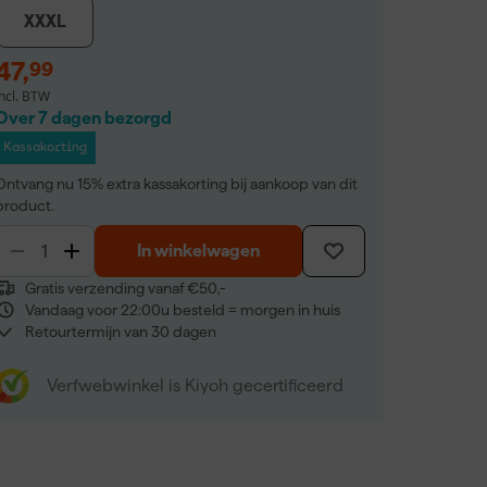
XXXL
47
,
99
incl. BTW
Over 7 dagen bezorgd
Kassakorting
Ontvang nu 15% extra kassakorting bij aankoop van dit
product.
In winkelwagen
Gratis verzending vanaf €50,-
Vandaag voor 22:00u besteld = morgen in huis
Retourtermijn van 30 dagen
Verfwebwinkel is Kiyoh gecertificeerd