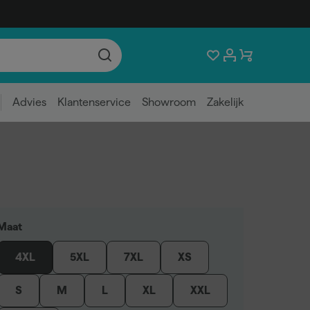
Advies
Klantenservice
Showroom
Zakelijk
Maat
4XL
5XL
7XL
XS
S
M
L
XL
XXL