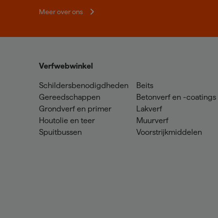
Meer over ons
Verfwebwinkel
Schildersbenodigdheden
Beits
Gereedschappen
Betonverf en -coatings
Grondverf en primer
Lakverf
Houtolie en teer
Muurverf
Spuitbussen
Voorstrijkmiddelen