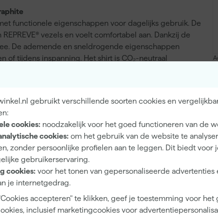
raphite
 met functionele eigenschappen voor dagelijks gebruik. De
en REPREVE® vezels en voelt comfortabel aan. Dankzij de
e mee. De ademende en sneldrogende eigenschappen
f tijdens inspanning. Het shirt is CO₂-neutraal
A
ia bomenprojecten van Trees for All. Je kunt het
en het is beter om de droger te vermijden. Het materiaal
nkel.nl gebruikt verschillende soorten cookies en vergelijkba
en:
ele cookies:
noodzakelijk voor het goed functioneren van de w
analytische cookies:
om het gebruik van de website te analyse
Stretch
n, zonder persoonlijke profielen aan te leggen. Dit biedt voor 
elijke gebruikerservaring.
g cookies:
voor het tonen van gepersonaliseerde advertenties 
n je internetgedrag.
Unisex
"Cookies accepteren" te klikken, geef je toestemming voor het
cookies, inclusief marketingcookies voor advertentiepersonalisat
4XL