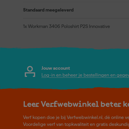
Standaard meegeleverd
1x Workman 3406 Poloshirt P2S Innovative
Jouw account
Log-in en beheer je bestellingen en gege
Leer Verfwebwinkel beter 
Verf kopen doe je bij Verfwebwinkel.nl, dé online v
Voordelige verf van topkwaliteit en gratis deskundig