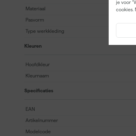
je voor "
Materiaal
cookies. 
Pasvorm
Type werkkleding
Kleuren
Hoofdkleur
Kleurnaam
Specificaties
EAN
Artikelnummer
Modelcode