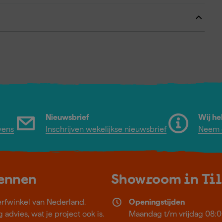
Nieuwsbrief
Wij he
vens
Inschrijven wekelijkse nieuwsbrief
Neem c
kennen
Showroom in Ti
erfwinkel van Nederland.
Openingstijden
 advies, wat je project ook is.
Maandag t/m vrijdag 08:0