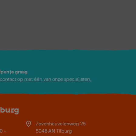
lpen je graag
ontact op met één van onze specialisten.
lburg
Zevenheuvelenweg 25
0 -
5048 AN Tilburg