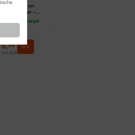
tische
Ontvetter en
Verfreiniger –
0,5L
Morgen bezorgd
6
,
99
incl. BTW