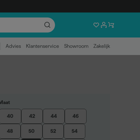
Advies
Klantenservice
Showroom
Zakelijk
Maat
40
42
44
46
48
50
52
54