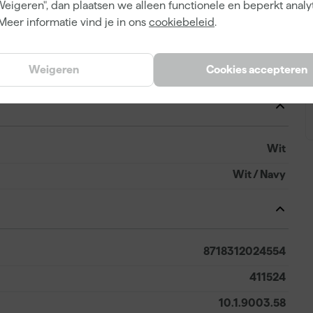
Weigeren", dan plaatsen we alleen functionele en beperkt analy
Katoen, Polyester
Meer informatie vind je in ons
cookiebeleid
.
Slim Fit
Weigeren
Cookies accepteren
Korte werkbroek
Wit
Wit / Navy
8718312024554
411524
10.1.9003.58