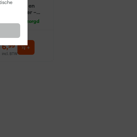
tische
Ontvetter en
Verfreiniger –
0,5L
Morgen bezorgd
6
,
99
incl. BTW