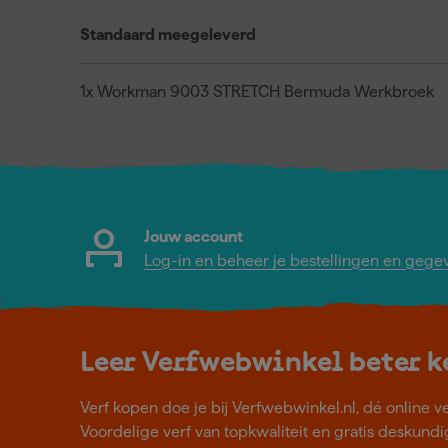
Standaard meegeleverd
1x Workman 9003 STRETCH Bermuda Werkbroek
Jouw account
Log-in en beheer je bestellingen en gege
Leer Verfwebwinkel beter 
Verf kopen doe je bij Verfwebwinkel.nl, dé online v
Voordelige verf van topkwaliteit en gratis deskundig