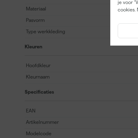
je voor "
Materiaal
cookies. 
Pasvorm
Type werkkleding
Kleuren
Hoofdkleur
Kleurnaam
Specificaties
EAN
Artikelnummer
Modelcode