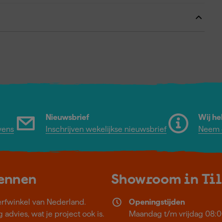
Nieuwsbrief
Wij he
vens
Inschrijven wekelijkse nieuwsbrief
Neem c
kennen
Showroom in Ti
erfwinkel van Nederland.
Openingstijden
 advies, wat je project ook is.
Maandag t/m vrijdag 08:0