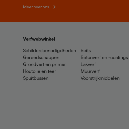
Meer over ons
Verfwebwinkel
Schildersbenodigdheden
Beits
Gereedschappen
Betonverf en -coatings
Grondverf en primer
Lakverf
Houtolie en teer
Muurverf
Spuitbussen
Voorstrijkmiddelen