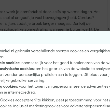
werk je comfortabel door, zelfs op warme dagen. Het
 snel af en geeft je veel bewegingsvrijheid. Cordura®
ler slijten, zodat je broek langer meegaat. Dankzij de
 schadelijke zonnestraling wanneer je buiten werkt. De
A
 opvalt bij weinig licht, wat handig is bij werk in de
functioneel en sluit goed aan op je bewegingen tijdens
nkel.nl gebruikt verschillende soorten cookies en vergelijkba
en:
ele cookies:
noodzakelijk voor het goed functioneren van de w
analytische cookies:
om het gebruik van de website te analyse
Reflecterend, Stretch
n, zonder persoonlijke profielen aan te leggen. Dit biedt voor 
elijke gebruikerservaring.
g cookies:
voor het tonen van gepersonaliseerde advertenties 
n je internetgedrag.
Heren
"Cookies accepteren" te klikken, geef je toestemming voor het
cookies, inclusief marketingcookies voor advertentiepersonalisat
58