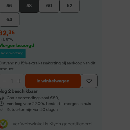
56
58
60
62
64
82
,
35
incl. BTW
Morgen bezorgd
Kassakorting
Ontvang nu 15% extra kassakorting bij aankoop van dit
product.
In winkelwagen
Nog 2 beschikbaar
Gratis verzending vanaf €50,-
Vandaag voor 22:00u besteld = morgen in huis
Retourtermijn van 30 dagen
Verfwebwinkel is Kiyoh gecertificeerd