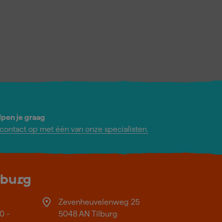
lpen je graag
ontact op met één van onze specialisten.
lburg
Zevenheuvelenweg 25
0 -
5048 AN Tilburg