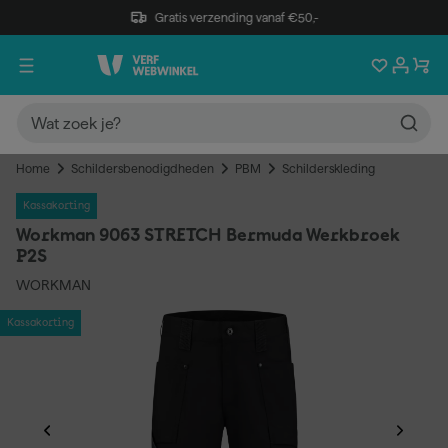
Gratis verzending vanaf €50,-
Home
Schildersbenodigdheden
PBM
Schilderskleding
Kassakorting
Workman 9063 STRETCH Bermuda Werkbroek
P2S
WORKMAN
Kassakorting