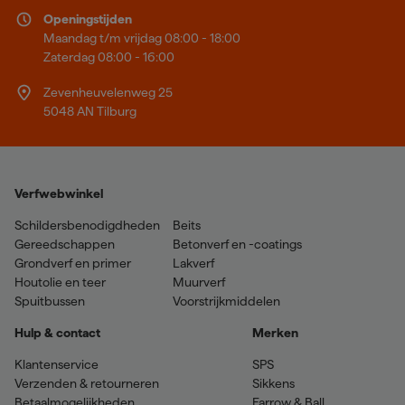
Openingstijden
Maandag t/m vrijdag 08:00 - 18:00
Zaterdag 08:00 - 16:00
Zevenheuvelenweg 25
5048 AN Tilburg
Verfwebwinkel
Schildersbenodigdheden
Beits
Gereedschappen
Betonverf en -coatings
Grondverf en primer
Lakverf
Houtolie en teer
Muurverf
Spuitbussen
Voorstrijkmiddelen
Hulp & contact
Merken
Klantenservice
SPS
Verzenden & retourneren
Sikkens
Betaalmogelijkheden
Farrow & Ball