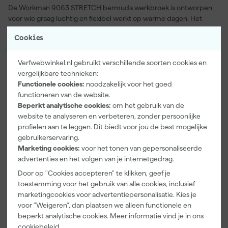
De Workman 9063 STRETCH bermuda werkbroek is ontworpen
voor wie graag luchtig en flexibel werkt op warme dagen. Het
T400 COOLMAX® Lightweight Stretch materiaal biedt verkoeling
Cookies
en een ademende stof die prettig meebeweegt. Cordura®
stretchverstevigingen op slijtgevoelige delen zorgen voor extra
Bekijk volledige productomschrijving
duurzaamheid bij intensief gebruik. Dankzij de UPF40+
Verfwebwinkel.nl gebruikt verschillende soorten cookies en
bescherming werk je met een gerust gevoel buiten in de zon. De
vergelijkbare technieken:
Product type
reflecterende LOXY® Rex zones verhogen je zichtbaarheid, wat
Functionele cookies:
noodzakelijk voor het goed
handig is bij minder licht of op drukke werkplekken. De pasvorm
Extra eigenschappen
Reflecterend, Stretch
functioneren van de website.
sluit goed aan en ondersteunt je bij elke beweging tijdens een
Beperkt analytische cookies:
om het gebruik van de
actieve werkdag.
Kenmerken
website te analyseren en verbeteren, zonder persoonlijke
profielen aan te leggen. Dit biedt voor jou de best mogelijke
Geslacht
Heren
gebruikerservaring.
Maat
46
Marketing cookies:
voor het tonen van gepersonaliseerde
advertenties en het volgen van je internetgedrag.
Materiaal
Katoen, Polyester
Door op "Cookies accepteren" te klikken, geef je
Pasvorm
Slim Fit
toestemming voor het gebruik van alle cookies, inclusief
marketingcookies voor advertentiepersonalisatie. Kies je
Bekijk alle kenmerken
voor "Weigeren", dan plaatsen we alleen functionele en
beperkt analytische cookies. Meer informatie vind je in ons
cookiebeleid
.