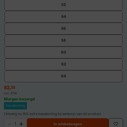
52
54
56
58
60
62
64
82
,
35
incl. BTW
Morgen bezorgd
Kassakorting
Ontvang nu 15% extra kassakorting bij aankoop van dit product.
In winkelwagen