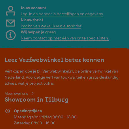
Jouw account
Log-in en beheer je bestellingen en gegevens
Nieuwsbrief
Inschrijven wekelijkse nieuwsbrief
Wij helpen je graag
Neem contact op met één van onze specialisten.
Leer Verfwebwinkel beter kennen
Verf kopen doe je bij Verfwebwinkel.nl, dé online verfwinkel van
Nederland. Voordelige verf van topkwaliteit en gratis deskundig
advies, wat je project ook is.
Meer over ons
Showroom in Tilburg
Openingstijden
Maandag t/m vrijdag 08:00 - 18:00
Zaterdag 08:00 - 16:00