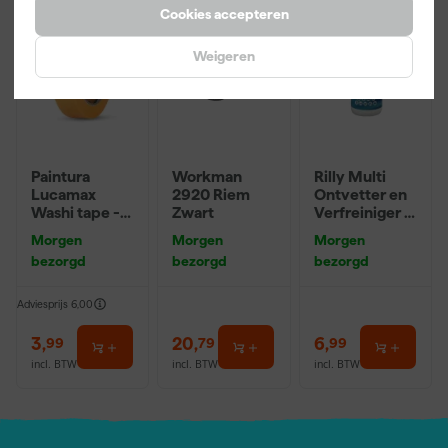
Cookies accepteren
Weigeren
Paintura
Workman
Rilly Multi
Lucamax
2920 Riem
Ontvetter en
Washi tape -
Zwart
Verfreiniger –
50mx24mm
0,5L
Morgen
Morgen
Morgen
bezorgd
bezorgd
bezorgd
Adviesprijs
6,00
3
,
20
,
6
,
99
79
99
incl. BTW
incl. BTW
incl. BTW