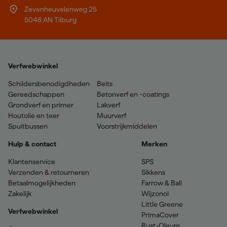
Zevenheuvelenweg 25
5048 AN Tilburg
Verfwebwinkel
Schildersbenodigdheden
Beits
Gereedschappen
Betonverf en -coatings
Grondverf en primer
Lakverf
Houtolie en teer
Muurverf
Spuitbussen
Voorstrijkmiddelen
Hulp & contact
Merken
Klantenservice
SPS
Verzenden & retourneren
Sikkens
Betaalmogelijkheden
Farrow & Ball
Zakelijk
Wijzonol
Little Greene
Verfwebwinkel
PrimaCover
Rust-Oleum