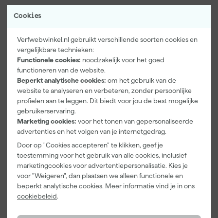
blijft, zelfs tijdens fysieke inspanning. De Cordura® stretchzones
Bekijk volledige productomschrijving
Cookies
geven extra stevigheid op plekken waar slijtage sneller optreedt.
Met UPF40+ zonbescherming werk je veiliger in de buitenlucht.
Product type
De reflecterende LOXY® Rex details dragen bij aan je
Verfwebwinkel.nl gebruikt verschillende soorten cookies en
zichtbaarheid bij weinig licht, wat prettig is op drukke of slecht
Extra eigenschappen
Reflecterend, Stretch
vergelijkbare technieken:
verlichte werkplekken. De broek sluit goed aan, zit comfortabel
Functionele cookies:
noodzakelijk voor het goed
en ondersteunt je bij elke beweging op een actieve werkdag.
Kenmerken
functioneren van de website.
Beperkt analytische cookies:
om het gebruik van de
Geslacht
Heren
website te analyseren en verbeteren, zonder persoonlijke
Maat
46
profielen aan te leggen. Dit biedt voor jou de best mogelijke
gebruikerservaring.
Materiaal
Katoen, Polyester
Marketing cookies:
voor het tonen van gepersonaliseerde
advertenties en het volgen van je internetgedrag.
Pasvorm
Slim Fit
Door op "Cookies accepteren" te klikken, geef je
Bekijk alle kenmerken
toestemming voor het gebruik van alle cookies, inclusief
marketingcookies voor advertentiepersonalisatie. Kies je
voor "Weigeren", dan plaatsen we alleen functionele en
Vaak gekocht met
beperkt analytische cookies. Meer informatie vind je in ons
cookiebeleid
.
Kassakorting
Onze Top 10