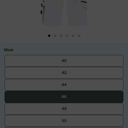
Maat
40
42
44
46
48
50