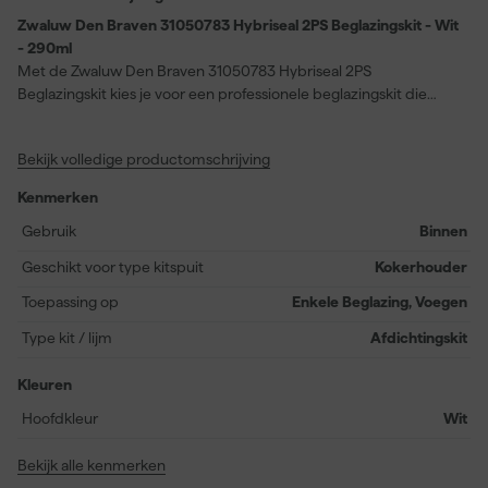
Zwaluw Den Braven 31050783 Hybriseal 2PS Beglazingskit - Wit
- 290ml
Met de Zwaluw Den Braven 31050783 Hybriseal 2PS
Beglazingskit kies je voor een professionele beglazingskit die
speciaal is ontwikkeld voor nette en duurzame afdichtingen.
Deze universele afdichtingskit op basis van hybride technologie
Bekijk volledige productomschrijving
hecht prettig en hardt uit door luchtvochtigheid. Zo ontstaat een
elastische rubberachtige afdichting die goed meebeweegt met
Kenmerken
het werk. Je gebruikt deze kit voor beglazing en diverse
afdichtingsklussen rond glas en gevel. De kit is overschilderbaar
Gebruik
Binnen
en past daardoor mooi in een strakke afwerking. Dat maakt dit
Geschikt voor type kitspuit
Kokerhouder
product handig voor wie kwaliteit zoekt bij renovatie of afwerking
van ramen en kozijnen.
Toepassing op
Enkele Beglazing, Voegen
Type kit / lijm
Afdichtingskit
Kleuren
Hoofdkleur
Wit
Bekijk alle kenmerken