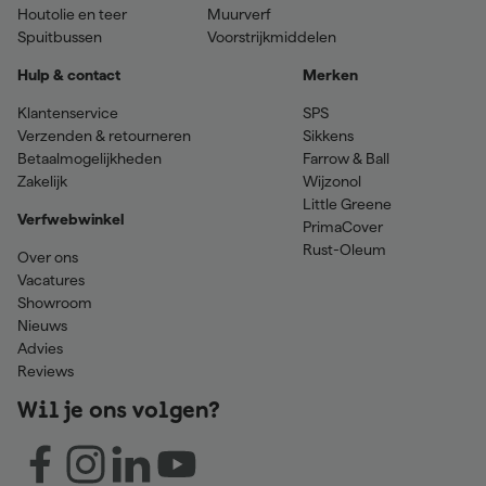
Houtolie en teer
Muurverf
Spuitbussen
Voorstrijkmiddelen
Hulp & contact
Merken
Klantenservice
SPS
Verzenden & retourneren
Sikkens
Betaalmogelijkheden
Farrow & Ball
Zakelijk
Wijzonol
Little Greene
Verfwebwinkel
PrimaCover
Rust-Oleum
Over ons
Vacatures
Showroom
Nieuws
Advies
Reviews
Wil je ons volgen?