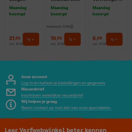
Afstrijkset
6-delig
0,5L
Maandag
Maandag
Maandag
voor voegen
bezorgd
bezorgd
bezorgd
Adviesprijs
31,89
21
,
19
,
6
,
65
95
99
incl. BTW
incl. BTW
incl. BTW
Jouw account
Log-in en beheer je bestellingen en gegevens
Nieuwsbrief
Inschrijven wekelijkse nieuwsbrief
Wij helpen je graag
Neem contact op met één van onze specialisten.
Leer Verfwebwinkel beter kennen