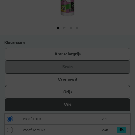
Kleurnaam
Antracietgrijs
Bruin
Crèmewit
Grijs
Wit
Vanaf 1 stuk
7.71
Vanaf 12 stuks
7.32
5
%