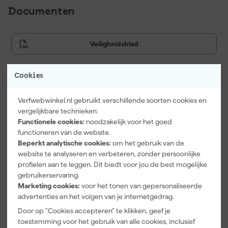
Documenten
Veiligheidsblad
Cookies
Vaak gekocht met
Verfwebwinkel.nl gebruikt verschillende soorten cookies en
vergelijkbare technieken:
Functionele cookies:
noodzakelijk voor het goed
functioneren van de website.
Beperkt analytische cookies:
om het gebruik van de
website te analyseren en verbeteren, zonder persoonlijke
profielen aan te leggen. Dit biedt voor jou de best mogelijke
gebruikerservaring.
Marketing cookies:
voor het tonen van gepersonaliseerde
advertenties en het volgen van je internetgedrag.
Door op "Cookies accepteren" te klikken, geef je
Paintura
Kip Tape 367
Go!Paint
toestemming voor het gebruik van alle cookies, inclusief
Lucamax
Washi-Tec
Economy S