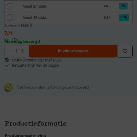
Vanaf 24 stuks
7.17
7
%
Vanaf 48 stuks
6.94
10
%
Adviesprijs
14,28
7
,
71
incl. BTW
Maandag bezorgd
In winkelwagen
Gratis verzending vanaf €50,-
Retourtermijn van 30 dagen
Verfwebwinkel is Kiyoh gecertificeerd
Productinformatie
Productomschrijving