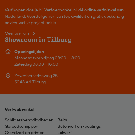
Verf kopen doe je bij Verfwebwinkel.nl, dé online verfwinkel van
Nederland. Voordelige verf van topkwaliteit en gratis deskundig
advies, wat je project ook is.
Meer over ons
Showroom in Tilburg
Openingstijden
Maandag t/m vrijdag 08:00 - 18:00
Zaterdag 08:00 - 16:00
Zevenheuvelenweg 25
5048 AN Tilburg
Verfwebwinkel
Schildersbenodigdheden
Beits
Gereedschappen
Betonverf en -coatings
Grondverf en primer
Lakverf