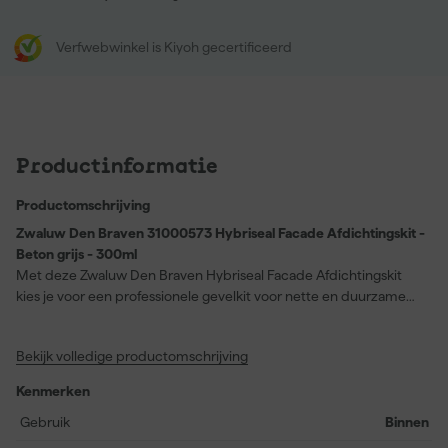
Verfwebwinkel is Kiyoh gecertificeerd
Productinformatie
Productomschrijving
Zwaluw Den Braven 31000573 Hybriseal Facade Afdichtingskit -
Beton grijs - 300ml
Met deze Zwaluw Den Braven Hybriseal Facade Afdichtingskit
kies je voor een professionele gevelkit voor nette en duurzame
afdichting. De hybride samenstelling hecht goed op veel
voorkomende bouwmaterialen en vormt na uitharding een
Bekijk volledige productomschrijving
blijvend elastisch rubber. Daardoor blijft de voeg mooi werken bij
beweging in gevels en aansluitingen. Je gebruikt deze
Kenmerken
afdichtingskit voor dilatatievoegen, aansluitvoegen en andere
afdichtingen rond beton en metselwerk. De lage modulus helpt
Gebruik
Binnen
spanningen te beperken en zorgt voor een betrouwbare