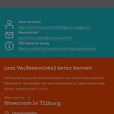
Jouw account
Log-in en beheer je bestellingen en gegevens
Nieuwsbrief
Inschrijven wekelijkse nieuwsbrief
Wij helpen je graag
Neem contact op met één van onze specialisten.
Leer Verfwebwinkel beter kennen
Verf kopen doe je bij Verfwebwinkel.nl, dé online verfwinkel van
Nederland. Voordelige verf van topkwaliteit en gratis deskundig
advies, wat je project ook is.
Meer over ons
Showroom in Tilburg
Openingstijden