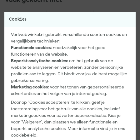
Vaak gekocht met
Cookies
Verfwebwinkel.nl gebruikt verschillende soorten cookies en
vergelijkbare technieken:
Functionele cookies:
noodzakelijk voor het goed
functioneren van de website.
Beperkt analytische cookies:
om het gebruik van de
website te analyseren en verbeteren, zonder persoonlijke
profielen aan te leggen. Dit biedt voor jou de best mogelijke
Paintura
Kip Tape 367
Go!Paint
gebruikerservaring.
Lucamax
Washi-Tec
Economy S
Marketing cookies:
voor het tonen van gepersonaliseerde
Washi tape -
Multi-Tape -
Verfbak -
advertenties en het volgen van je internetgedrag.
50mx24mm
Geel/Blauw -
10cm Roller -
Morgen
Morgen
Morgen
24/16mm x
15 x 32 cm + 5
Door op "Cookies accepteren" te klikken, geef je
bezorgd
bezorgd
bezorgd
25m
inzetbakken
toestemming voor het gebruik van alle cookies, inclusief
marketingcookies voor advertentiepersonalisatie. Kies je
Adviesprijs
6,00
voor "Weigeren", dan plaatsen we alleen functionele en
beperkt analytische cookies. Meer informatie vind je in ons
3
,
11
,
2
,
99
58
99
cookiebeleid
.
incl. BTW
incl. BTW
incl. BTW