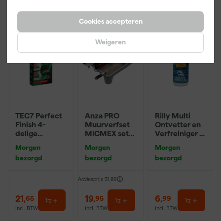
Onze Top 10
Cookies accepteren
Weigeren
TEC7 Perfect
Anza PRO
Rilly Multi
Finish 4-
Muurverfset
Ontvetter en
delige
MICMEX set
Verfreiniger –
Afstrijkset
6-delig
0,5L
Morgen
Morgen
Morgen
voor voegen
bezorgd
bezorgd
bezorgd
Adviesprijs
31,89
21
,
19
,
6
,
65
95
99
incl. BTW
incl. BTW
incl. BTW