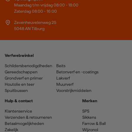
Maandag t/m vrijdag 08:00 - 18:00
Zaterdag 08:00 - 16:00
Zevenheuvelenweg 25
5048 AN Tilburg
Verfwebwinkel
Schildersbenodigdheden
Beits
Gereedschappen
Betonverf en -coatings
Grondverf en primer
Lakverf
Houtolie en teer
Muurverf
Spuitbussen
Voorstrijkmiddelen
Hulp & contact
Merken
Klantenservice
SPS
Verzenden & retourneren
Sikkens
Betaalmogelijkheden
Farrow & Ball
Zakelijk
Wijzonol