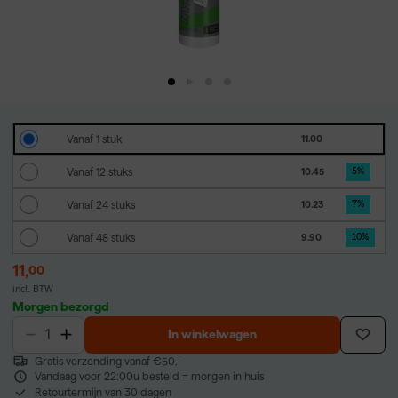
Vanaf 1 stuk
11.00
Vanaf 12 stuks
10.45
5
%
Vanaf 24 stuks
10.23
7
%
Vanaf 48 stuks
9.90
10
%
11
,
00
incl. BTW
Morgen bezorgd
In winkelwagen
Gratis verzending vanaf €50,-
Vandaag voor 22:00u besteld = morgen in huis
Retourtermijn van 30 dagen