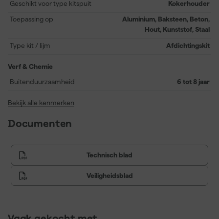
Geschikt voor type kitspuit
Kokerhouder
afwerking die lang meegaat. Deze kit is ideaal als je zoekt naar een
veelzijdige gevel- en vloerkit voor renovatie en onderhoud. Zo
Toepassing op
Aluminium, Baksteen, Beton,
werk je strak af en houd je voegen beter beschermd tegen
Hout, Kunststof, Staal
invloeden van buitenaf.
Type kit / lijm
Afdichtingskit
Verf & Chemie
Buitenduurzaamheid
6 tot 8 jaar
Bekijk alle kenmerken
Documenten
Technisch blad
Veiligheidsblad