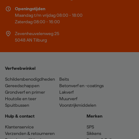
Openingstijden
Maandag t/m vrijdag 08:00 - 18:00
Zaterdag 08:00 - 16:00
Zevenheuvelenweg 25
5048 AN Tilburg
Verfwebwinkel
Schildersbenodigdheden
Beits
Gereedschappen
Betonverf en -coatings
Grondverf en primer
Lakverf
Houtolie en teer
Muurverf
Spuitbussen
Voorstrijkmiddelen
Hulp & contact
Merken
Klantenservice
SPS
Verzenden & retourneren
Sikkens