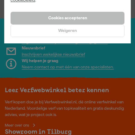
incl. BTW
incl. BTW
Cookies accepteren
Weigeren
Jouw account
Log-in en beheer je bestellingen en gegevens
Nieuwsbrief
Inschrijven wekelijkse nieuwsbrief
Wij helpen je graag
Neem contact op met één van onze specialisten.
Leer Verfwebwinkel beter kennen
Verf kopen doe je bij Verfwebwinkel.nl, dé online verfwinkel van
Nederland. Voordelige verf van topkwaliteit en gratis deskundig
advies, wat je project ook is.
Meer over ons
Showroom in Tilburg