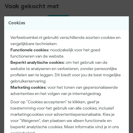
Vaak gekocht met
Onze Top 10
Cookies
Verfwebwinkel.nl gebruikt verschillende soorten cookies en
vergelijkbare technieken:
Functionele cookies:
noodzakelijk voor het goed
functioneren van de website.
Beperkt analytische cookies:
om het gebruik van de
website te analyseren en verbeteren, zonder persoonlijke
profielen aan te leggen. Dit biedt voor jou de best mogelijke
Paintura
Rilly Multi
gebruikerservaring.
Lucamax
Ontvetter en
Marketing cookies:
voor het tonen van gepersonaliseerde
Washi tape -
Verfreiniger –
advertenties en het volgen van je internetgedrag.
50mx24mm
0,5L
Morgen
Morgen
Door op "Cookies accepteren" te klikken, geef je
bezorgd
bezorgd
toestemming voor het gebruik van alle cookies, inclusief
marketingcookies voor advertentiepersonalisatie. Kies je
Adviesprijs
6,00
voor "Weigeren", dan plaatsen we alleen functionele en
beperkt analytische cookies. Meer informatie vind je in ons
3
,
6
,
99
99
cookiebeleid
.