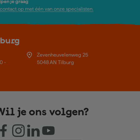
lpen je graag
ontact op met één van onze specialisten.
lburg
Zevenheuvelenweg 25
0 -
5048 AN Tilburg
Wil je ons volgen?