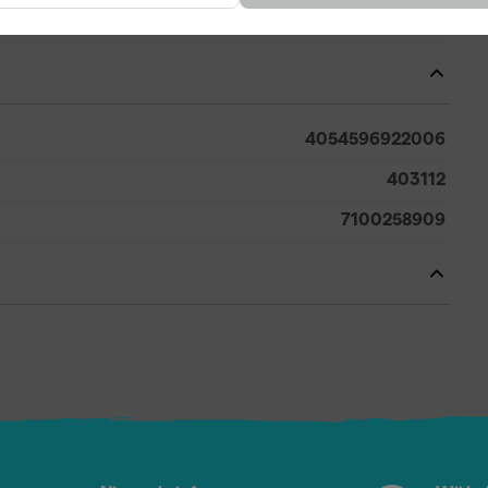
Wit
4054596922006
403112
7100258909