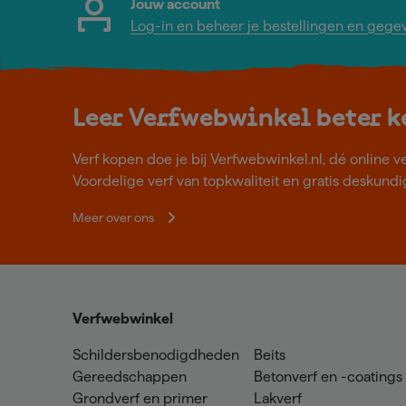
Jouw account
Log-in en beheer je bestellingen en gege
Leer Verfwebwinkel beter 
Verf kopen doe je bij Verfwebwinkel.nl, dé online v
Voordelige verf van topkwaliteit en gratis deskundig
Meer over ons
Verfwebwinkel
Schildersbenodigdheden
Beits
Gereedschappen
Betonverf en -coatings
Grondverf en primer
Lakverf