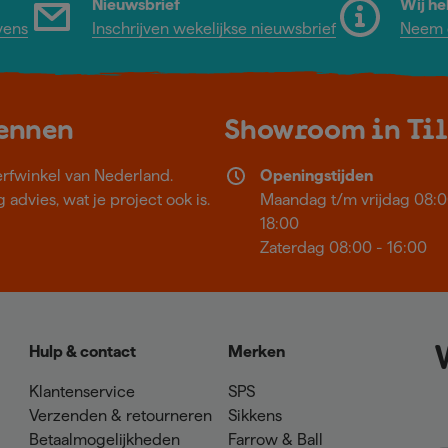
Nieuwsbrief
Wij he
vens
Inschrijven wekelijkse nieuwsbrief
Neem c
kennen
Showroom in Ti
erfwinkel van Nederland.
Openingstijden
 advies, wat je project ook is.
Maandag t/m vrijdag 08:0
18:00
Zaterdag 08:00 - 16:00
Hulp & contact
Merken
Klantenservice
SPS
Verzenden & retourneren
Sikkens
Betaalmogelijkheden
Farrow & Ball