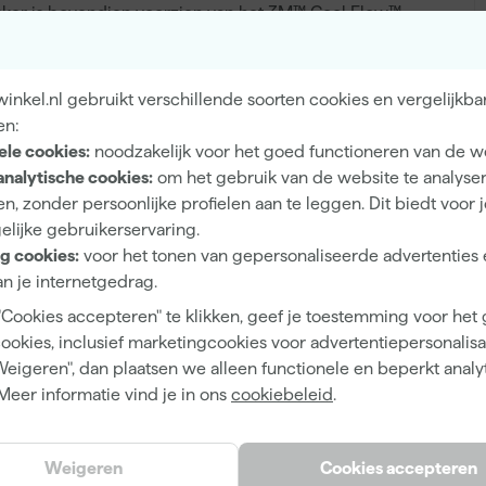
asker is bovendien voorzien van het 3M™ Cool Flow™
ht vermindert en het dragen een stuk aangenamer maakt.
eriaal kun je licht en gemakkelijk ademen, en het
an brillen. Ideaal voor toepassingen zoals handschuren,
nkel.nl gebruikt verschillende soorten cookies en vergelijkba
eren.
en:
A
ele cookies:
noodzakelijk voor het goed functioneren van de w
analytische cookies:
om het gebruik van de website te analyse
n, zonder persoonlijke profielen aan te leggen. Dit biedt voor 
met uitademventiel
elijke gebruikerservaring.
g cookies:
voor het tonen van gepersonaliseerde advertenties 
n je internetgedrag.
"Cookies accepteren" te klikken, geef je toestemming voor het
cookies, inclusief marketingcookies voor advertentiepersonalisat
FFP2
Weigeren", dan plaatsen we alleen functionele en beperkt analy
Ja
Meer informatie vind je in ons
cookiebeleid
.
Weigeren
Cookies accepteren