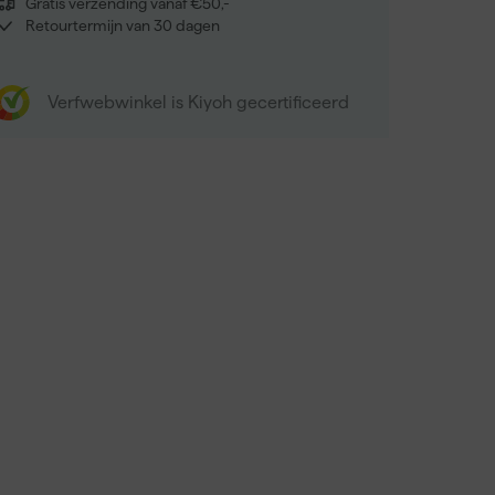
Gratis verzending vanaf €50,-
Retourtermijn van 30 dagen
Verfwebwinkel is Kiyoh gecertificeerd