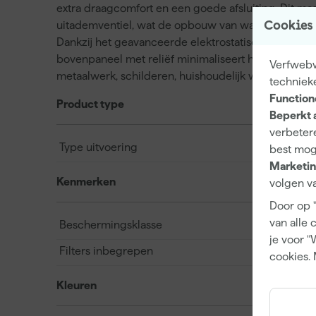
extra draagcomfort en een goede afsluiting. Dit m
uitademventiel, wat de opbouw van warmte en voc
Cookies
Dankzij het geavanceerde elektrostatische filtermat
bovenpaneel met reliëf minimaliseert het beslaan v
Verfwebwi
metaalwerk, schilderen, huishoudelijk werk en tuini
techniek
Function
Product type
Beperkt 
verbetere
Type uitvoering
best mog
Marketin
Kenmerken
volgen va
Door op 
van alle 
Beschermingsklasse
je voor "
Filters inbegrepen
cookies. 
Kleuren