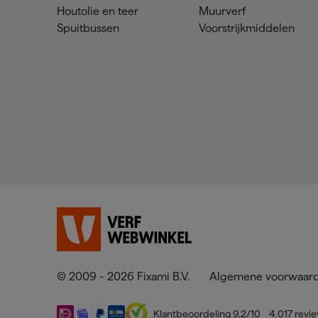
Houtolie en teer
Muurverf
Spuitbussen
Voorstrijkmiddelen
© 2009 - 2026 Fixami B.V.
Algemene voorwaar
Klantbeoordeling
9,2
/10
4.017
revi