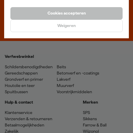
Maandag t/m vrijdag 08:00 - 18:00
Zaterdag 08:00 - 16:00
Cookies accepteren
Zevenheuvelenweg 25
Weigeren
5048 AN Tilburg
Verfwebwinkel
Schildersbenodigdheden
Beits
Gereedschappen
Betonverf en -coatings
Grondverf en primer
Lakverf
Houtolie en teer
Muurverf
Spuitbussen
Voorstrijkmiddelen
Hulp & contact
Merken
Klantenservice
SPS
Verzenden & retourneren
Sikkens
Betaalmogelijkheden
Farrow & Ball
Zakelijk
Wijzonol