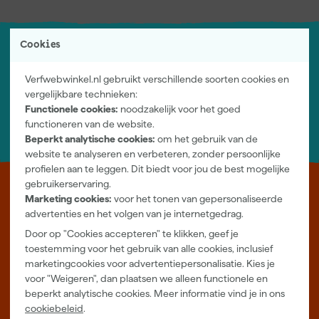
Cookies
Jouw account
Log-in en beheer je bestellingen en gegevens
Verfwebwinkel.nl gebruikt verschillende soorten cookies en
Nieuwsbrief
vergelijkbare technieken:
Inschrijven wekelijkse nieuwsbrief
Functionele cookies:
noodzakelijk voor het goed
Wij helpen je graag
functioneren van de website.
Neem contact op met één van onze specialisten.
Beperkt analytische cookies:
om het gebruik van de
website te analyseren en verbeteren, zonder persoonlijke
profielen aan te leggen. Dit biedt voor jou de best mogelijke
gebruikerservaring.
Leer Verfwebwinkel beter kennen
Marketing cookies:
voor het tonen van gepersonaliseerde
advertenties en het volgen van je internetgedrag.
Verf kopen doe je bij Verfwebwinkel.nl, dé online verfwinkel van
Door op "Cookies accepteren" te klikken, geef je
Nederland. Voordelige verf van topkwaliteit en gratis deskundig
toestemming voor het gebruik van alle cookies, inclusief
advies, wat je project ook is.
marketingcookies voor advertentiepersonalisatie. Kies je
Meer over ons
voor "Weigeren", dan plaatsen we alleen functionele en
Showroom in Tilburg
beperkt analytische cookies. Meer informatie vind je in ons
cookiebeleid
.
Openingstijden