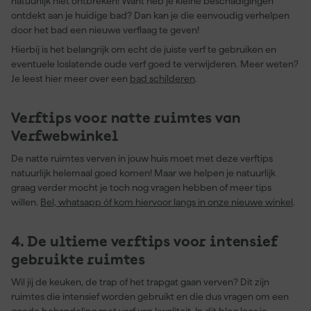
natuurlijk niet ontbreken! Want heb je kleine beschadigingen
ontdekt aan je huidige bad? Dan kan je die eenvoudig verhelpen
door het bad een nieuwe verflaag te geven!
Hierbij is het belangrijk om echt de juiste verf te gebruiken en
eventuele loslatende oude verf goed te verwijderen. Meer weten?
Je leest hier meer over een
bad schilderen
.
Verftips voor natte ruimtes van
Verfwebwinkel
De natte ruimtes verven in jouw huis moet met deze verftips
natuurlijk helemaal goed komen! Maar we helpen je natuurlijk
graag verder mocht je toch nog vragen hebben of meer tips
willen.
Bel, whatsapp óf kom hiervoor langs in onze nieuwe winkel
.
4. De ultieme verftips voor intensief
gebruikte ruimtes
Wil jij de keuken, de trap of het trapgat gaan verven? Dit zijn
ruimtes die intensief worden gebruikt en die dus vragen om een