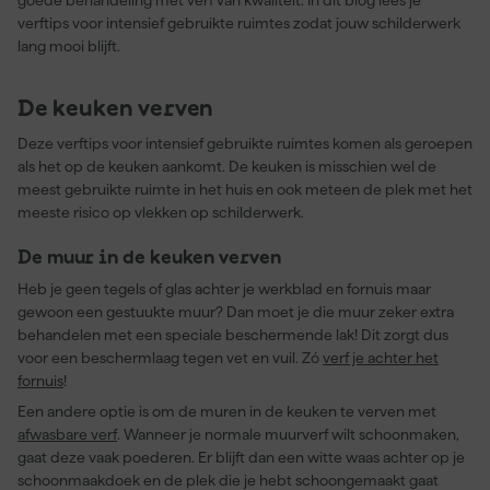
goede behandeling met verf van kwaliteit. In dit blog lees je
verftips voor intensief gebruikte ruimtes zodat jouw schilderwerk
lang mooi blijft.
De keuken verven
Deze verftips voor intensief gebruikte ruimtes komen als geroepen
als het op de keuken aankomt. De keuken is misschien wel de
meest gebruikte ruimte in het huis en ook meteen de plek met het
meeste risico op vlekken op schilderwerk.
De muur in de keuken verven
Heb je geen tegels of glas achter je werkblad en fornuis maar
gewoon een gestuukte muur? Dan moet je die muur zeker extra
behandelen met een speciale beschermende lak! Dit zorgt dus
voor een beschermlaag tegen vet en vuil. Zó
verf je achter het
fornuis
!
Een andere optie is om de muren in de keuken te verven met
afwasbare verf
. Wanneer je normale muurverf wilt schoonmaken,
gaat deze vaak poederen. Er blijft dan een witte waas achter op je
schoonmaakdoek en de plek die je hebt schoongemaakt gaat