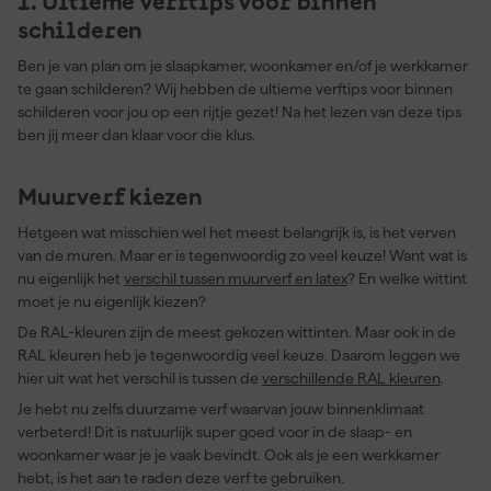
1. Ultieme verftips voor binnen
schilderen
Ben je van plan om je slaapkamer, woonkamer en/of je werkkamer
te gaan schilderen? Wij hebben de ultieme verftips voor binnen
schilderen voor jou op een rijtje gezet! Na het lezen van deze tips
ben jij meer dan klaar voor die klus.
Muurverf kiezen
Hetgeen wat misschien wel het meest belangrijk is, is het verven
van de muren. Maar er is tegenwoordig zo veel keuze! Want wat is
nu eigenlijk het
verschil tussen muurverf en latex
? En welke wittint
moet je nu eigenlijk kiezen?
De RAL-kleuren zijn de meest gekozen wittinten. Maar ook in de
RAL kleuren heb je tegenwoordig veel keuze. Daarom leggen we
hier uit wat het verschil is tussen de
verschillende RAL kleuren
.
Je hebt nu zelfs duurzame verf waarvan jouw binnenklimaat
verbeterd! Dit is natuurlijk super goed voor in de slaap- en
woonkamer waar je je vaak bevindt. Ook als je een werkkamer
hebt, is het aan te raden deze verf te gebruiken.