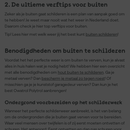
2. De ultieme verftips voor buiten
Zeker als je buiten gaat schilderen is een plan van aanpak goed om
te hebben! Je weet maar nooit wat het weer in Nederland doet.
Daarom check je hier top verftips voor buiten.
Tip! Lees hier met welk weer jij het best kunt
buiten schilderen
!
Benodigdheden om buiten te schilderen
Voordat het het perfecte weer is om buiten te verven, kun je alvast
alles in huis halen wat je nodig hebt! We hebben hier een overzicht
met alle benodigdheden om
hout buiten te schilderen
. Ga je
metaal verven? Dan
bescherm je metaal zo tegen roest
! Of
misschien ga je je kunststof garagedeur verven? Dan kun je het
best Owatrol Polytrol aanbrengen!
Ondergrond voorbereiden op het schilderwerk
Wanneer het perfecte schilderweer aanbreekt, is het van belang
om de ondergronden die je buiten gaat verven voor te bereiden.
Waar veel mensen over twijfelen is of zij eerst moeten ontvetten of
schuren. Het antwoord:
Eerst ontvetten en dan pas schuren voor