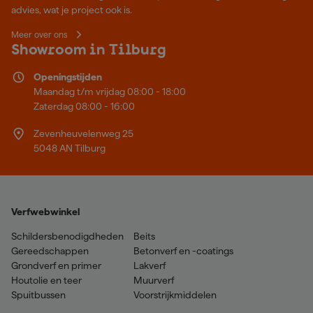
advies, wat je project ook is.
Meer over ons
Showroom in Tilburg
Openingstijden
Maandag t/m vrijdag 08:00 - 18:00
Zaterdag 08:00 - 16:00
Zevenheuvelenweg 25
5048 AN Tilburg
Verfwebwinkel
Schildersbenodigdheden
Beits
Gereedschappen
Betonverf en -coatings
Grondverf en primer
Lakverf
Houtolie en teer
Muurverf
Spuitbussen
Voorstrijkmiddelen