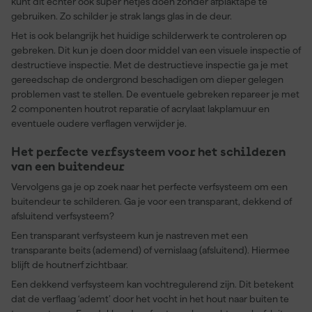
kunt dit echter ook super netjes doen zonder afplaktape te
gebruiken. Zo schilder je strak langs glas in de deur.
Het is ook belangrijk het huidige schilderwerk te controleren op
gebreken. Dit kun je doen door middel van een visuele inspectie of
destructieve inspectie. Met de destructieve inspectie ga je met
gereedschap de ondergrond beschadigen om dieper gelegen
problemen vast te stellen. De eventuele gebreken repareer je met
2 componenten houtrot reparatie of acrylaat lakplamuur en
eventuele oudere verflagen verwijder je.
Het perfecte verfsysteem voor het schilderen
van een buitendeur
Vervolgens ga je op zoek naar het perfecte verfsysteem om een
buitendeur te schilderen. Ga je voor een transparant, dekkend of
afsluitend verfsysteem?
Een transparant verfsysteem kun je nastreven met een
transparante beits (ademend) of vernislaag (afsluitend). Hiermee
blijft de houtnerf zichtbaar.
Een dekkend verfsysteem kan vochtregulerend zijn. Dit betekent
dat de verflaag ‘ademt’ door het vocht in het hout naar buiten te