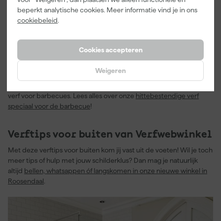
beperkt analytische cookies. Meer informatie vind je in ons
extra bescherming: het is waterafstotend en bestand tegen UV-
cookiebeleid
.
straling. Wanneer je deze antislip beits gebruikt voor jouw vlonder
of houten terras gaat de beits dus ook nog eens langer mee!
Cookies accepteren
Barbecue verven
Weigeren
Heb je een barbecue die is verkleurd en wat roestplekken krijgt?
Dan hebben wij dé verftip voor jou! We hebben namelijk speciale
verf voor barbecues. Lees alles over onze
hittebestendige verf
speciaal voor de barbecue
!
Verftips voor buiten van Verfwebwinkel
Met deze verftips voor buiten kom jij vast uit de voeten! Wil je toch
meer tips of hulp met jouw schilderklus? Dan mag je natuurlijk
altijd
bellen, whatsappen óf langskomen in onze nieuwe winkel in
Roosendaal
.