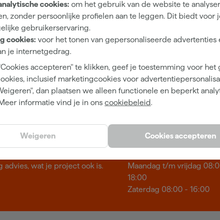
analytische cookies:
om het gebruik van de website te analyse
gen.
n, zonder persoonlijke profielen aan te leggen. Dit biedt voor 
elijke gebruikerservaring.
g cookies:
voor het tonen van gepersonaliseerde advertenties 
n je internetgedrag.
"Cookies accepteren" te klikken, geef je toestemming voor het
Nieuwsbrief
Wij he
cookies, inclusief marketingcookies voor advertentiepersonalisat
vens
Inschrijven wekelijkse nieuwsbrief
Neem c
Weigeren", dan plaatsen we alleen functionele en beperkt analy
Meer informatie vind je in ons
cookiebeleid
.
kennen
Showroom in Ti
Weigeren
Cookies accepteren
erfwinkel van Nederland.
Openingstijden
 advies, wat je project ook is.
Maandag t/m vrijdag 08:0
18:00
Zaterdag 08:00 - 16:00