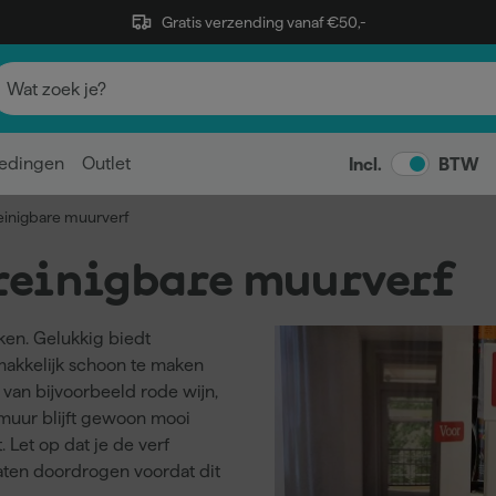
Gratis verzending vanaf €50,-
edingen
Outlet
Incl.
BTW
einigbare muurverf
reinigbare muurverf
ken. Gelukkig biedt
makkelijk schoon te maken
van bijvoorbeeld rode wijn,
e muur blijft gewoon mooi
. Let op dat je de verf
aten doordrogen voordat dit