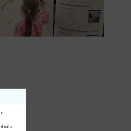
re
ebsite.