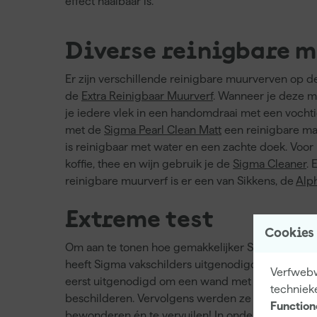
effect haalbaar is.
Diverse reinigbare 
Er zijn verschillende reinigbare muurverven op d
de
Extra Reinigbaar Muurverf
. Wanneer je deze m
je iedere vlek in een handomdraai met een vocht
met de
Sigma Pearl Clean Matt
een reinigbare ma
is reinigbaar met water en een zachte doek. Voor
koffie, thee en wijn gebruik je de
Sigma Cleaner
.
reinigbare muurverf is er een van Sikkens, de
Alph
Extreme test
Cookies
Om aan te tonen hoe gemakkelijker Sigma Pearl Cle
heeft Sigma vakschilders uitgenodigd voor een e
Verfwebwi
eerst uitgenodigd om een wand met deze reinigb
techniek
beschilderen. Vervolgens werden ze weer uitgeno
Function
bewonderen én te vervuilen! In onderstaande vide