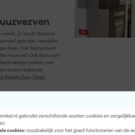
muurverven
e markt. Zo biedt Wijzonol
uurverf gebruikt, verwijder
ige doek. Ook Sigma biedt
tte muurverf. Ook deze verf
 hardnekkige vlekken van
 Een andere bekende
a Rezisto Easy Clean
.
an Matt te reinigen is,
xtreme test. Ze werden
nkel.nl gebruikt verschillende soorten cookies en vergelijkba
are muurverf te
en:
digd om het resultaat te
ele cookies:
noodzakelijk voor het goed functioneren van de w
o zie je hoe dat eraan