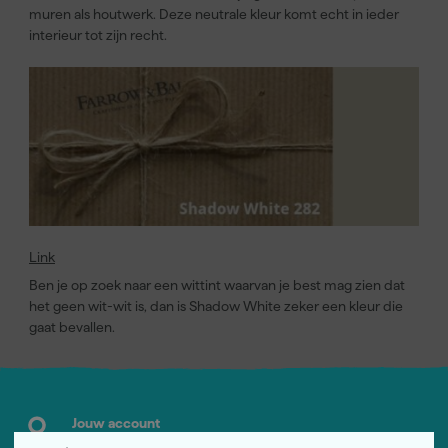
muren als houtwerk. Deze neutrale kleur komt echt in ieder
interieur tot zijn recht.
Link
Ben je op zoek naar een wittint waarvan je best mag zien dat
het geen wit-wit is, dan is Shadow White zeker een kleur die
gaat bevallen.
Jouw account
Log-in en beheer je bestellingen en gegevens