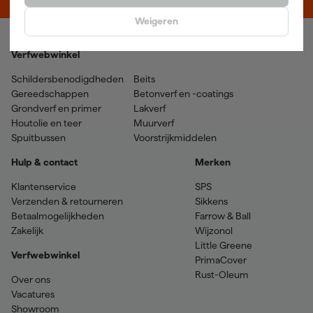
Weigeren
Verfwebwinkel
Schildersbenodigdheden
Beits
Gereedschappen
Betonverf en -coatings
Grondverf en primer
Lakverf
Houtolie en teer
Muurverf
Spuitbussen
Voorstrijkmiddelen
Hulp & contact
Merken
Klantenservice
SPS
Verzenden & retourneren
Sikkens
Betaalmogelijkheden
Farrow & Ball
Zakelijk
Wijzonol
Little Greene
Verfwebwinkel
PrimaCover
Rust-Oleum
Over ons
Vacatures
Showroom