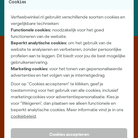
Cookies
Nieuwsbrief
Inschrijven wekelijkse nieuwsbrief
Verfwebwinkel.nl gebruikt verschillende soorten cookies en
Wij helpen je graag
vergelijkbare technieken:
Neem contact op met één van onze specialisten.
Functionele cookies:
noodzakelijk voor het goed
functioneren van de website.
Beperkt analytische cookies:
om het gebruik van de
Leer Verfwebwinkel beter kennen
website te analyseren en verbeteren, zonder persoonlijke
profielen aan te leggen. Dit biedt voor jou de best mogelijke
Verf kopen doe je bij Verfwebwinkel.nl, dé online verfwinkel van
gebruikerservaring.
Nederland. Voordelige verf van topkwaliteit en gratis deskundig
Marketing cookies:
voor het tonen van gepersonaliseerde
advies, wat je project ook is.
advertenties en het volgen van je internetgedrag.
Door op "Cookies accepteren" te klikken, geef je
Meer over ons
toestemming voor het gebruik van alle cookies, inclusief
Showroom in Tilburg
marketingcookies voor advertentiepersonalisatie. Kies je
Openingstijden
voor "Weigeren", dan plaatsen we alleen functionele en
Maandag t/m vrijdag 08:00 - 18:00
beperkt analytische cookies. Meer informatie vind je in ons
Zaterdag 08:00 - 16:00
cookiebeleid
.
Zevenheuvelenweg 25
5048 AN Tilburg
Cookies accepteren