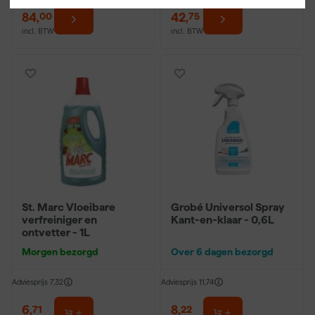
84
,
42
,
00
75
incl. BTW
incl. BTW
St. Marc Vloeibare
Grobé Universol Spray
verfreiniger en
Kant-en-klaar - 0,6L
ontvetter - 1L
Morgen bezorgd
Over 6 dagen bezorgd
Adviesprijs
7,32
Adviesprijs
11,74
6
,
8
,
71
22