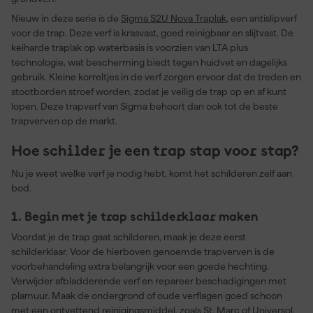
Nieuw in deze serie is de
Sigma S2U Nova Traplak
, een antislipverf
voor de trap. Deze verf is krasvast, goed reinigbaar en slijtvast. De
keiharde traplak op waterbasis is voorzien van LTA plus
technologie, wat bescherming biedt tegen huidvet en dagelijks
gebruik. Kleine korreltjes in de verf zorgen ervoor dat de treden en
stootborden stroef worden, zodat je veilig de trap op en af kunt
lopen. Deze trapverf van Sigma behoort dan ook tot de beste
trapverven op de markt.
Hoe schilder je een trap stap voor stap?
Nu je weet welke verf je nodig hebt, komt het schilderen zelf aan
bod.
1. Begin met je trap schilderklaar maken
Voordat je de trap gaat schilderen, maak je deze eerst
schilderklaar. Voor de hierboven genoemde trapverven is de
voorbehandeling extra belangrijk voor een goede hechting.
Verwijder afbladderende verf en repareer beschadigingen met
plamuur. Maak de ondergrond of oude verflagen goed schoon
met een ontvettend reinigingsmiddel, zoals
St. Marc
of
Universol
.