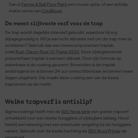
Dan is
Farrow & Ball Floor Paint
een mooie optie, of een antislip
matte vernis van
CetaBever
.
De meest slijtvaste verf voor de trap
De trap wordt dagelijks intensief gebruikt, waardoor hij erg
slijtagegevoelig is. Wil je een echt slijtvaste verf om de trap mee te
schilderen? Gebruik dan een tweecomponenten traplak,
zoals
Rust-Oleum Rust-O-Thane 9200
. Deze zijdeglanzende
polyurethaan traplak is extreem slijtvast. Door zijn formule op
waterbasis is de coating geurarm. Bovendien is de traplak
sneldrogend en al binnen 24 uur overschilderbaar, en binnen twee
dagen uitgehard. Dat maakt deze coating een van de beste
trapverven op de markt.
Welke trapverf is antislip?
Sigma coatings heeft met de
S2U Nova serie
een goede trapverf
ontwikkeld voor een sterke hoogglans of zijdeglans laklaag. Houd
hierbij wel rekening met een eventuele vergeling bij de hoogglans
variant. Gebruik voor de beste hechting de
S2U Nova Primer
als
grondverf.