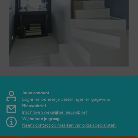
Jouw account
Log-in en beheer je bestellingen en gegevens
Nieuwsbrief
Inschrijven wekelijkse nieuwsbrief
Wij helpen je graag
Neem contact op met één van onze specialisten.