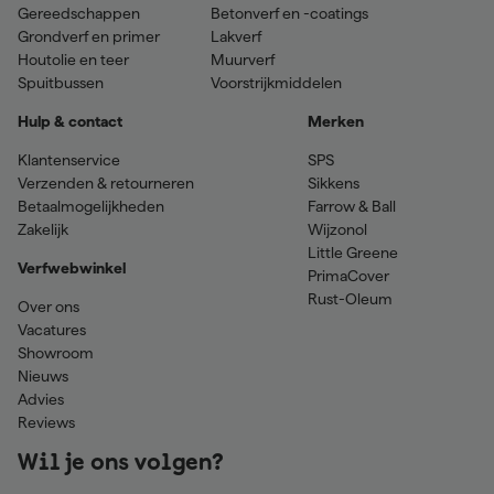
Gereedschappen
Betonverf en -coatings
Grondverf en primer
Lakverf
Houtolie en teer
Muurverf
Spuitbussen
Voorstrijkmiddelen
Hulp & contact
Merken
Klantenservice
SPS
Verzenden & retourneren
Sikkens
Betaalmogelijkheden
Farrow & Ball
Zakelijk
Wijzonol
Little Greene
Verfwebwinkel
PrimaCover
Rust-Oleum
Over ons
Vacatures
Showroom
Nieuws
Advies
Reviews
Wil je ons volgen?