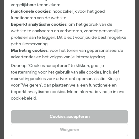
Afgelopen 30 dgn
52,30
vergelijkbare technieken:
Afgelopen 30 dgn
144,89
-6%
Functionele cookies:
noodzakelijk voor het goed
139
,
49
,
95
09
functioneren van de website.
incl. BTW
incl. BTW
Beperkt analytische cookies:
om het gebruik van de
website te analyseren en verbeteren, zonder persoonlijke
profielen aan te leggen. Dit biedt voor jou de best mogelijke
gebruikerservaring.
Marketing cookies:
voor het tonen van gepersonaliseerde
advertenties en het volgen van je internetgedrag.
Door op "Cookies accepteren" te klikken, geef je
toestemming voor het gebruik van alle cookies, inclusief
marketingcookies voor advertentiepersonalisatie. Kies je
voor "Weigeren", dan plaatsen we alleen functionele en
beperkt analytische cookies. Meer informatie vind je in ons
cookiebeleid
.
Little Greene Intelligent
Sigma S2U Nova Traplak
Floor Paint - op kleur
Soft Satin - op kleur
gemengd - 1L
gemengd - 0,5L - lak
Cookies accepteren
Morgen bezorgd
Morgen bezorgd
Weigeren
Adviesprijs
63,50