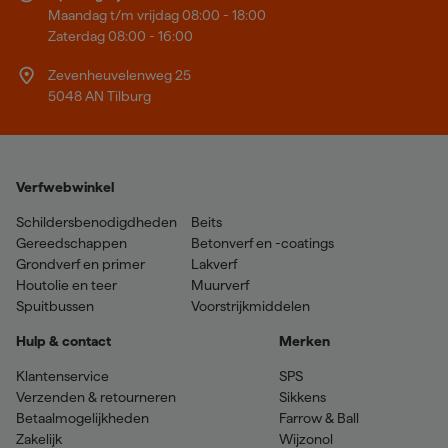
Maandag t/m vrijdag 08:00 - 18:00
Zaterdag 08:00 - 16:00
Zevenheuvelenweg 25
5048 AN Tilburg
Verfwebwinkel
Schildersbenodigdheden
Beits
Gereedschappen
Betonverf en -coatings
Grondverf en primer
Lakverf
Houtolie en teer
Muurverf
Spuitbussen
Voorstrijkmiddelen
Hulp & contact
Merken
Klantenservice
SPS
Verzenden & retourneren
Sikkens
Betaalmogelijkheden
Farrow & Ball
Zakelijk
Wijzonol