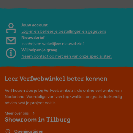
Jouw account
Log-in en beheer je bestellingen en gegevens
Nieuwsbrief
Inschrijven wekelijkse nieuwsbrief
Wij helpen je graag
Neem contact op met één van onze specialisten.
Leer Verfwebwinkel beter kennen
Verf kopen doe je bij Verfwebwinkel.nl, dé online verfwinkel van
Nederland. Voordelige verf van topkwaliteit en gratis deskundig
advies, wat je project ook is.
Meer over ons
Showroom in Tilburg
Openingstijden