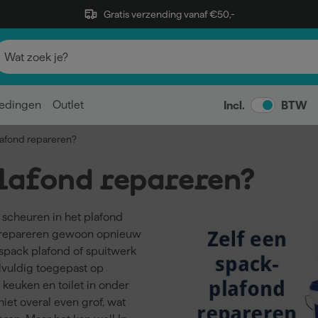
Gratis verzending vanaf €50,-
edingen
Outlet
Incl.
BTW
lafond repareren?
plafond repareren?
 scheuren in het plafond
et repareren gewoon opnieuw
n spack plafond of spuitwerk
lvuldig toegepast op
keuken en toilet in onder
et overal even grof, wat