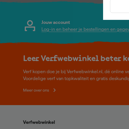
Jouw account
Log-in en beheer je bestellingen en gege
Leer Verfwebwinkel beter 
Verf kopen doe je bij Verfwebwinkel.nl, dé online v
Voordelige verf van topkwaliteit en gratis deskundig
Meer over ons
Verfwebwinkel