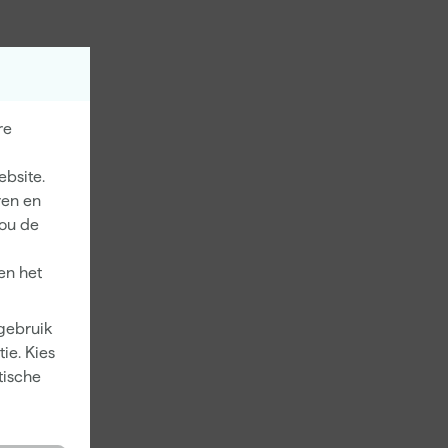
re
ebsite.
ren en
jou de
en het
 gebruik
ie. Kies
tische