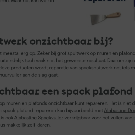
eren. Maar het kan wel! In
twerk onzichtbaar bij?
lt meestal erg op. Zeker bij grof spuitwerk op muren en plafon
 uiteindelijk toch vaak niet het gewenste resultaat. Daarom zij
 deze producten wordt reparatie van spackspuitwerk net iets m
urvuller aan de slag gaat.
chtbaar een spack plafond
erk op muren en plafonds onzichtbaar kunt repareren. Het is niet
en spack plafond repareren kan bijvoorbeeld met
Alabastine Do
 is ook
Alabastine Spackvuller
verkrijgbaar voor het vullen va
s makkelijk zelf klaren.