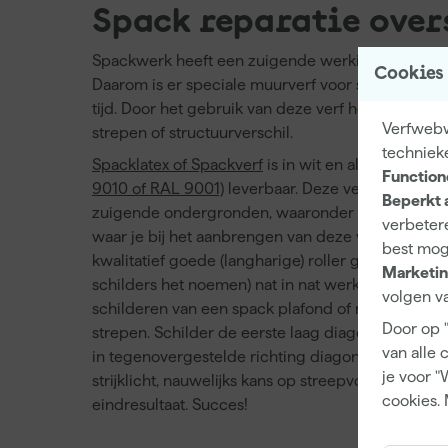
Spack reparatie over
Spackwerk heeft een zuigende werking door zijn 
Cookies
Daarom is er speciale muurverf voor spack op de
tijd. Door het gebruik van deze verf heb je geen l
Verfwebwi
strepen of structuurverschil.
techniek
Spacklatex of Spackverf
is in wit en allerlei licht
Function
9010 of RAL 9001)
leverbaar. Deze verf kan ook 
Beperkt 
zuigende ondergronden, waaronder gipsplaten (g
verbetere
waar je bij het aanbrengen van deze verf op moet l
best mog
kwalitatief goede (langharige) roller gebruikt. Zorg
Marketin
schilders het noemen) nat in nat werkt. Dit is het al
volgen va
schilderen van een spack plafond of muur. Hier
Door op 
strepen. Schilder de eerste laag diagonaal over j
van alle 
in tegenovergestelde richting diagonaal. Zo heb j
je voor "
strijklicht, nauwelijks kans op streepvorming en kr
cookies. 
eindresultaat. Succes!