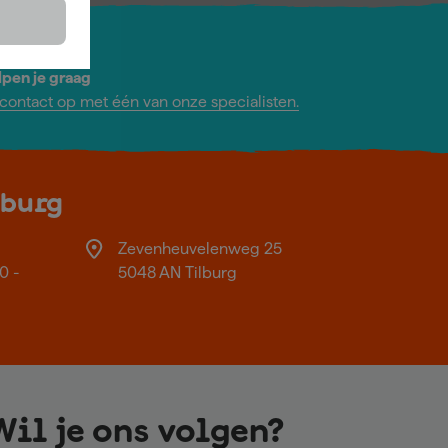
lpen je graag
ontact op met één van onze specialisten.
lburg
Zevenheuvelenweg 25
0 -
5048 AN Tilburg
Wil je ons volgen?