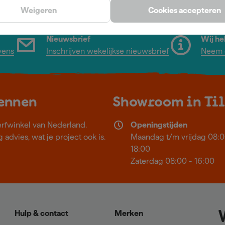
Weigeren
Cookies accepteren
Nieuwsbrief
Wij he
vens
Inschrijven wekelijkse nieuwsbrief
Neem c
kennen
Showroom in Ti
erfwinkel van Nederland.
Openingstijden
 advies, wat je project ook is.
Maandag t/m vrijdag 08:0
18:00
Zaterdag 08:00 - 16:00
Hulp & contact
Merken