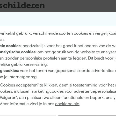
schilderen
zeer open structuur.
 markt met een lange open
ast meer van aanzetten,
nkel.nl gebruikt verschillende soorten cookies en vergelijkba
en:
e kleuren
(bijvoorbeeld RAL
ele cookies:
noodzakelijk voor het goed functioneren van de w
gebruikt worden op andere
analytische cookies:
om het gebruik van de website te analyse
ips repareren). Het enige
n, zonder persoonlijke profielen aan te leggen. Dit biedt voor 
etten, is dat je een
elijke gebruikerservaring.
 ervoor dat je (zoals
g cookies:
voor het tonen van gepersonaliseerde advertenties 
lerbelangrijkst bij het
n je internetgedrag.
mee voorkom je banen en
"Cookies accepteren" te klikken, geef je toestemming voor het
e plafond en de tweede laag
cookies, inclusief marketingcookies voor advertentiepersonalisat
e de minste last van
Weigeren", dan plaatsen we alleen functionele en beperkt analy
ijg je een professioneel
Meer informatie vind je in ons
cookiebeleid
.