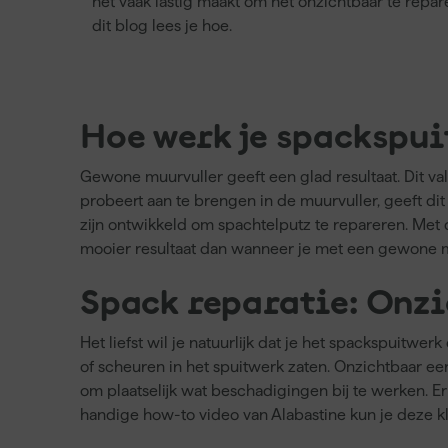
het vaak lastig maakt om het onzichtbaar te repar
dit blog lees je hoe.
Hoe werk je spackspui
Gewone muurvuller geeft een glad resultaat. Dit va
probeert aan te brengen in de muurvuller, geeft dit
zijn ontwikkeld om spachtelputz te repareren. Met
mooier resultaat dan wanneer je met een gewone mu
Spack reparatie: Onzi
Het liefst wil je natuurlijk dat je het spackspuitw
of scheuren in het spuitwerk zaten. Onzichtbaar e
om plaatselijk wat beschadigingen bij te werken. Er
handige how-to video van Alabastine kun je deze klu