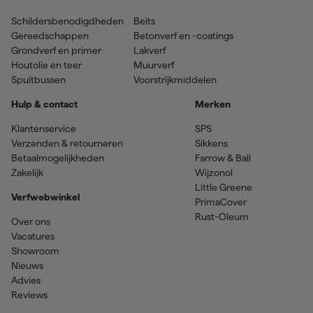
Schildersbenodigdheden
Beits
Gereedschappen
Betonverf en -coatings
Grondverf en primer
Lakverf
Houtolie en teer
Muurverf
Spuitbussen
Voorstrijkmiddelen
Hulp & contact
Merken
Klantenservice
SPS
Verzenden & retourneren
Sikkens
Betaalmogelijkheden
Farrow & Ball
Zakelijk
Wijzonol
Little Greene
Verfwebwinkel
PrimaCover
Rust-Oleum
Over ons
Vacatures
Showroom
Nieuws
Advies
Reviews