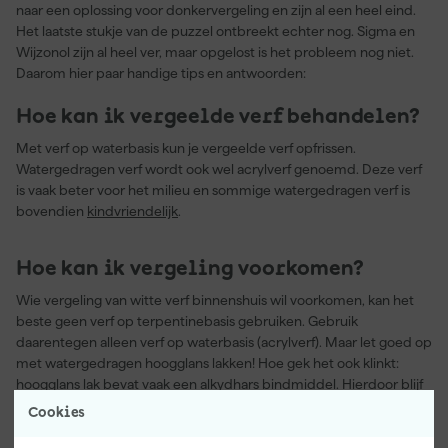
naar een oplossing voor donkervergeling en zijn al een heel eind.
Het laatste stukje van de puzzel ontbreekt echter nog. Sigma en
Wijzonol zijn al heel ver, maar opgelost is het probleem nog niet.
Daarom hier paar handige tips en antwoorden:
Hoe kan ik vergeelde verf behandelen?
Met verf op waterbasis kun je vergeelde verf opfrissen.
Watergedragen verf wordt ook wel acrylverf genoemd. Deze verf
is vaak beter voor het milieu en sommige watergedragen verf is
bovendien
kindvriendelijk
.
Hoe kan ik vergeling voorkomen?
Wie vergeling van witte verf binnenshuis wil voorkomen, kan het
beste geen verf op terpentinebasis gebruiken. Gebruik
daarentegen alleen verf op waterbasis (acrylverf). Maar let goed op
met watergedragen hoogglans lakken! Hoe gek het ook klinkt:
hoogglans lak bevat vaak een alkydhars bindmiddel. Hierdoor blijf
je last houden van donkervergeling.
Cookies