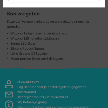
Kan vergelen
Deze verf vergeelt vrijwel zeker als je deze binnenshuis
gebruikt:
Wijzonol Industrielak Terpentine basis
Wijzonol LBH Urethan Zijdeglans
Sigma S2U Gloss
Sikkens Rubbol Satura
Little Greene Oil Eggshell
Histor perfect finish acryl zijdeglans
Jouw account
Log-in en beheer je bestellingen en gegevens
Nieuwsbrief
Inschrijven wekelijkse nieuwsbrief
Wij helpen je graag
Neem contact op met één van onze specialisten.