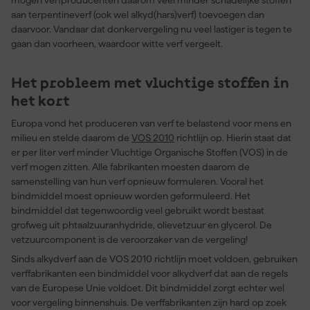
aan terpentineverf (ook wel alkyd(hars)verf) toevoegen dan
daarvoor. Vandaar dat donkervergeling nu veel lastiger is tegen te
gaan dan voorheen, waardoor witte verf vergeelt.
Het probleem met vluchtige stoffen in
het kort
Europa vond het produceren van verf te belastend voor mens en
milieu en stelde daarom de
VOS 2010
richtlijn op. Hierin staat dat
er per liter verf minder Vluchtige Organische Stoffen (VOS) in de
verf mogen zitten. Alle fabrikanten moesten daarom de
samenstelling van hun verf opnieuw formuleren. Vooral het
bindmiddel moest opnieuw worden geformuleerd. Het
bindmiddel dat tegenwoordig veel gebruikt wordt bestaat
grofweg uit phtaalzuuranhydride, olievetzuur en glycerol. De
vetzuurcomponent is de veroorzaker van de vergeling!
Sinds alkydverf aan de VOS 2010 richtlijn moet voldoen, gebruiken
verffabrikanten een bindmiddel voor alkydverf dat aan de regels
van de Europese Unie voldoet. Dit bindmiddel zorgt echter wel
voor vergeling binnenshuis. De verffabrikanten zijn hard op zoek