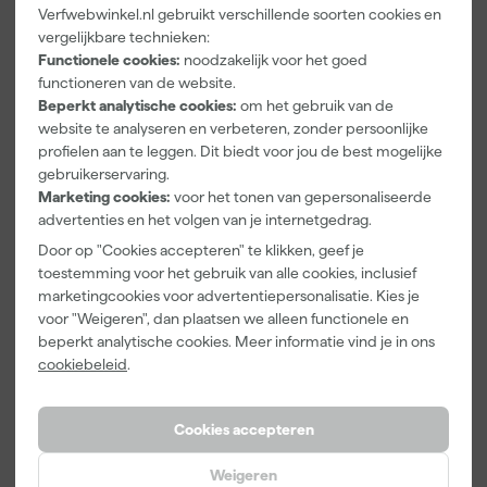
Witte verf die niet vergeelt
Verfwebwinkel.nl gebruikt verschillende soorten cookies en
vergelijkbare technieken:
Voor consumenten is het niet altijd even duidelijk welke witte verf
Functionele cookies:
noodzakelijk voor het goed
wel of niet zal vergelen. Daarom heb ik een overzicht gemaakt van
functioneren van de website.
witte verf die niet vergeelt, witte verf waarbij geringe
Beperkt analytische cookies:
om het gebruik van de
donkervergeling ontstaat en witte verf die vrijwel zeker zal
website te analyseren en verbeteren, zonder persoonlijke
vergelen binnenshuis. Zo weet je in ieder geval waar je aan toe
profielen aan te leggen. Dit biedt voor jou de best mogelijke
bent!
gebruikerservaring.
Marketing cookies:
voor het tonen van gepersonaliseerde
advertenties en het volgen van je internetgedrag.
Geen donkervergeling
Door op "Cookies accepteren" te klikken, geef je
Wijzonol Aqua zijdeglans
toestemming voor het gebruik van alle cookies, inclusief
Sigma S2U Nova satin(zijdeglans)
marketingcookies voor advertentiepersonalisatie. Kies je
Sikkens Rubbol BL Rezisto Satin (zijdeglans)
voor "Weigeren", dan plaatsen we alleen functionele en
Little Greene Intelligent Eggshell (mat)
beperkt analytische cookies. Meer informatie vind je in ons
Farrow & Ball Estate Eggshell (mat)
cookiebeleid
.
Sikkens BL Magura (mat)
Geringe donkervergeling
Cookies accepteren
Deze verf kán vergelen als er weinig zonlicht bij kan:
Weigeren
Sikkens Rubbol Finura (Gloss of Satin)