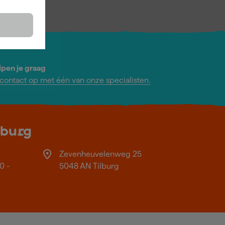
lpen je graag
ontact op met één van onze specialisten.
lburg
Zevenheuvelenweg 25
0 -
5048 AN Tilburg