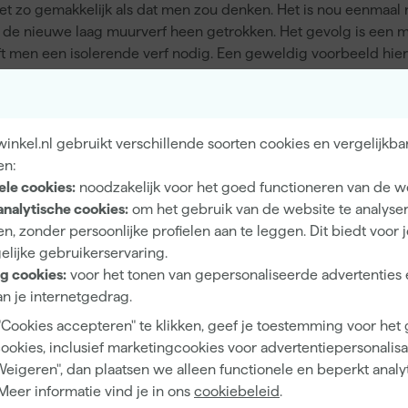
et zo gemakkelijk als dat men zou denken. Het is nou eenmaal 
or de nieuwe laag muurverf heen getrokken. Het gevolg is een 
eft men een isolerende verf nodig. Een geweldig voorbeeld hie
t, ook de luchtjes blijven er achter zitten. Daarnaast is het 
n worden met
Prochemko Universol
. Nadat er een laag met isol
urverf afgewerkt worden.
nkel.nl gebruikt verschillende soorten cookies en vergelijkba
lede muur vereist dus
en:
ingeslagen is, wordt het een
ele cookies:
noodzakelijk voor het goed functioneren van de w
 niet om contact met onze
analytische cookies:
om het gebruik van de website te analyse
n, zonder persoonlijke profielen aan te leggen. Dit biedt voor 
elijke gebruikerservaring.
g cookies:
voor het tonen van gepersonaliseerde advertenties 
n je internetgedrag.
ken
"Cookies accepteren" te klikken, geef je toestemming voor het
delen?
cookies, inclusief marketingcookies voor advertentiepersonalisat
Weigeren", dan plaatsen we alleen functionele en beperkt analy
Meer informatie vind je in ons
cookiebeleid
.
ut met ontweringswater