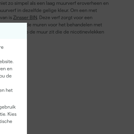
niet zo simpel als een laag muurverf eroverheen en
muurverf in dezelfde gelige kleur. Om een met
rvan is
Zinsser BIN
. Deze verf zorgt voor een
aan te raden om de muren voor het behandelen met
erende verf op de muur zit die de nicotinevlekken
re
ebsite.
ren en
jou de
en het
 gebruik
ie. Kies
tische