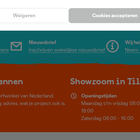
Weigeren
Cookies accepteren
Nieuwsbrief
Wij he
vens
Inschrijven wekelijkse nieuwsbrief
Neem c
kennen
Showroom in Ti
erfwinkel van Nederland.
Openingstijden
 advies, wat je project ook is.
Maandag t/m vrijdag 08:0
18:00
Zaterdag 08:00 - 16:00