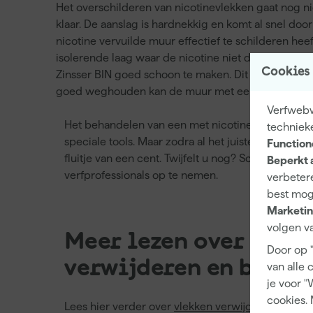
Het overschilderen van nicotinevlekken gaat nog ni
klaar. De aanslag is hardnekkig en komt al snel do
nicotine vervuilde muur effectief te schilderen he
isolerende laag waar de nicotine niet doorheen kom
Cookies
Zinsser BIN goed schoon te maken. Dit kan gedaa
goed weghouden kan de muur met een normale mu
Verfwebwi
Het behandelen van een met nicotinevlekken bek
techniek
speciale tools. Maar zodra al het juiste materiaal 
Function
fluitje van een cent. Twijfelt u nog? Schroom dan
Beperkt 
verfprofessionals op te nemen.
verbetere
best mog
Marketin
volgen va
Meer lezen over vlek
Door op 
verwijderen en behan
van alle 
je voor "
cookies. 
Lees hier verder over
vlekken verwijderen uit ho