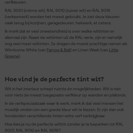
verfkleuren.
RAL 9001 (crème wit), RAL 9010 (zuiver wit) en RAL 9016
(verkeerswit) worden het meest gebruikt. Je ziet deze kleuren
vaak terug bij kozijnen, garagedeuren, hekwerk, et cetera.
Ik merk dat er veel onwetendheid is over welke wittinten er
allemaal zijn. Naast de wittinten uit de RAL-serie, zijn er namelijk
nog veel meer wittinten. Ze dragen de meest prachtige namen als
Wimborne White (van
Farrow & Ball
) en Linen Wash (van
Little
Greene
).
Hoe vind je de perfecte tint wit?
Wit in het interieur schept ruimte én mogelijkheden. Wit is niet
voor niets de meest toegepaste verfkleur op wanden en plafonds.
In de verfspeciaalzaak waar ik werk, merk ik dat veel mensen het
moeilijk vinden om een goede kleur wit te kiezen. Er zijn dan ook
honderden verschillende tinten witte verf verkrijgbaar.
Hoe kies je nu de perfecte wittint zonder je te beperken tot RAL
9001, RAL 9010 en RAL 9016?