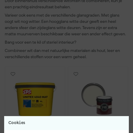
Door binnenshuis verschillende wittinten te combineren, kun je
een prachtig eindresultaat behalen.
Varieer ook eens met de verschillende glansgraden. Met glans
oogt wit nog witter. Een hoogglans witte deur geeft een heel
andere sfeer dan zijdeglans witte deuren. Tevens zijn er extra
matte muurverven beschikbaar die weer een ander effect geven.
Bang voor een te kil of steriel interieur?
Combineer wit dan met natuurlijke materialen als hout, leer en
verschillende stoffen voor een warm geheel.
Cookies
SPS Unitex 4040 Mat
Farrow & Ball Dead flat