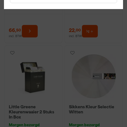
Morgen bezorgd
Morgen bezorgd
66
,
22
,
50
00
incl. BTW
incl. BTW
Little Greene
Sikkens Kleur Selectie
Kleurenwaaier 2 Stuks
Witten
In Box
Morgen bezorgd
Morgen bezorgd