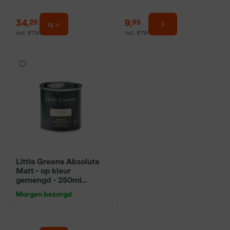
34
,
9
,
29
95
incl. BTW
incl. BTW
Little Greene Absolute
Matt - op kleur
gemengd - 250ml
Sample
Morgen bezorgd