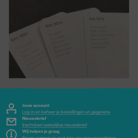
Jouw account
Log-in en beheer je bestellingen en gegevens
Nieuwsbrief
Inschrijven wekelijkse nieuwsbrief
Wij helpen je graag
Neem contact op met één van onze specialisten.