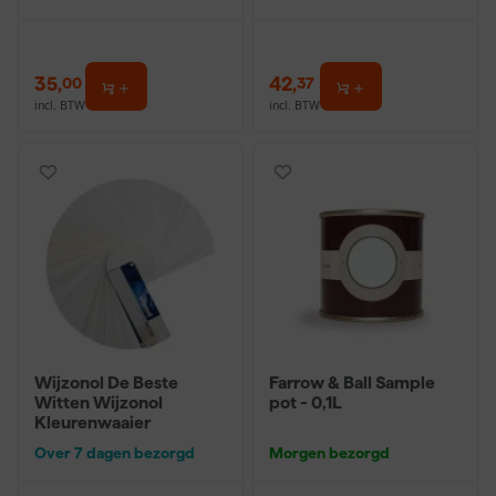
35
,
42
,
00
37
incl. BTW
incl. BTW
Wijzonol De Beste
Farrow & Ball Sample
Witten Wijzonol
pot - 0,1L
Kleurenwaaier
Over 7 dagen bezorgd
Morgen bezorgd