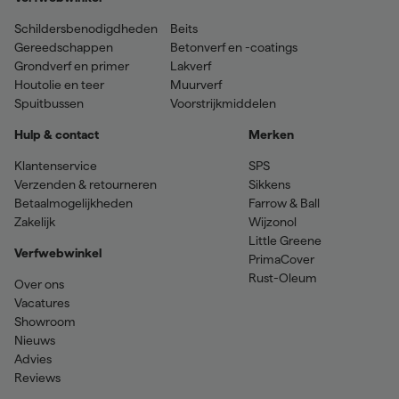
Schildersbenodigdheden
Beits
Gereedschappen
Betonverf en -coatings
Grondverf en primer
Lakverf
Houtolie en teer
Muurverf
Spuitbussen
Voorstrijkmiddelen
Hulp & contact
Merken
Klantenservice
SPS
Verzenden & retourneren
Sikkens
Betaalmogelijkheden
Farrow & Ball
Zakelijk
Wijzonol
Little Greene
Verfwebwinkel
PrimaCover
Rust-Oleum
Over ons
Vacatures
Showroom
Nieuws
Advies
Reviews