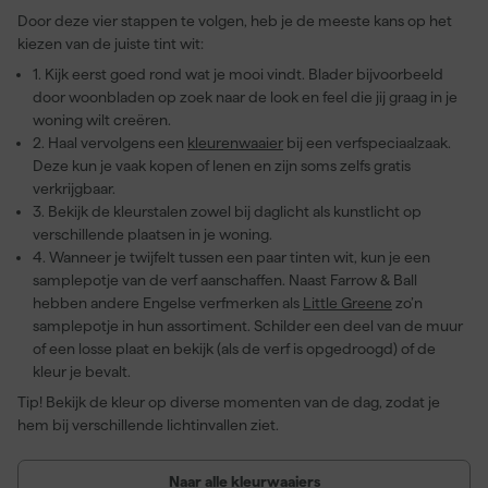
Door deze vier stappen te volgen, heb je de meeste kans op het
kiezen van de juiste tint wit:
1. Kijk eerst goed rond wat je mooi vindt. Blader bijvoorbeeld
door woonbladen op zoek naar de look en feel die jij graag in je
woning wilt creëren.
2. Haal vervolgens een
kleurenwaaier
bij een verfspeciaalzaak.
Deze kun je vaak kopen of lenen en zijn soms zelfs gratis
verkrijgbaar.
3. Bekijk de kleurstalen zowel bij daglicht als kunstlicht op
verschillende plaatsen in je woning.
4. Wanneer je twijfelt tussen een paar tinten wit, kun je een
samplepotje van de verf aanschaffen. Naast Farrow & Ball
hebben andere Engelse verfmerken als
Little Greene
zo’n
samplepotje in hun assortiment. Schilder een deel van de muur
of een losse plaat en bekijk (als de verf is opgedroogd) of de
kleur je bevalt.
Tip! Bekijk de kleur op diverse momenten van de dag, zodat je
hem bij verschillende lichtinvallen ziet.
Naar alle kleurwaaiers