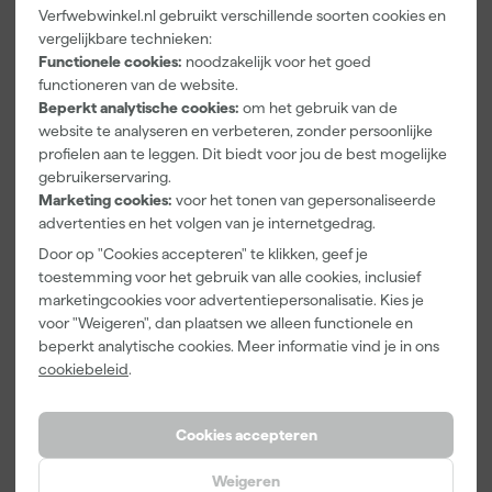
Muurverf - op kleur
Wimborne White
Verfwebwinkel.nl gebruikt verschillende soorten cookies en
gemengd - 4L
No.239 - 0,75L
vergelijkbare technieken:
Donderdag bezorgd
Morgen bezorgd
Functionele cookies:
noodzakelijk voor het goed
functioneren van de website.
Afgelopen 30 dgn
45,99
Beperkt analytische cookies:
om het gebruik van de
-13%
website te analyseren en verbeteren, zonder persoonlijke
39
,
58
,
99
00
profielen aan te leggen. Dit biedt voor jou de best mogelijke
incl. BTW
incl. BTW
gebruikerservaring.
Marketing cookies:
voor het tonen van gepersonaliseerde
advertenties en het volgen van je internetgedrag.
Door op "Cookies accepteren" te klikken, geef je
toestemming voor het gebruik van alle cookies, inclusief
marketingcookies voor advertentiepersonalisatie. Kies je
voor "Weigeren", dan plaatsen we alleen functionele en
beperkt analytische cookies. Meer informatie vind je in ons
cookiebeleid
.
Cookies accepteren
Little Greene Intelligent
Farrow & Ball F&B
Matt Emulsion - op
Kleurenwaaier
Weigeren
kleur gemengd - 1L