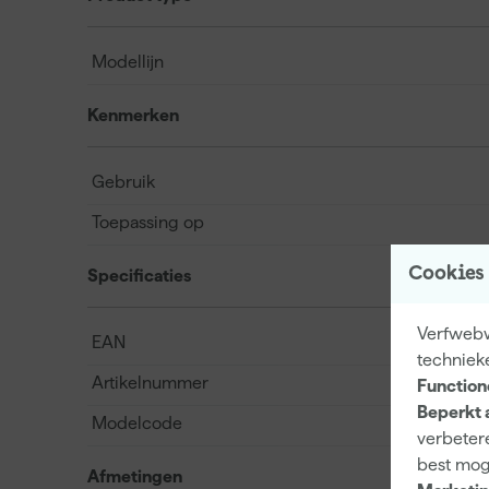
Modellijn
Kenmerken
Gebruik
Toepassing op
Cookies
Specificaties
Verfwebwi
EAN
techniek
Artikelnummer
Function
Beperkt 
Modelcode
verbetere
best mog
Afmetingen