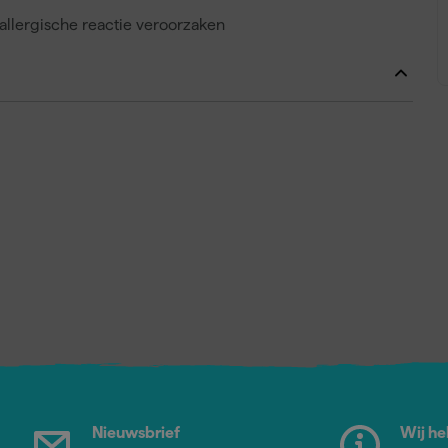
llergische reactie veroorzaken
Nieuwsbrief
Wij he