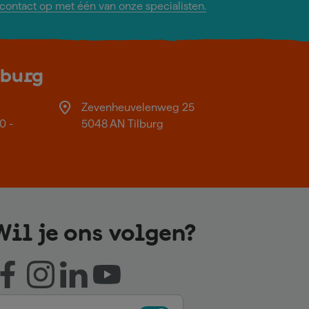
ontact op met één van onze specialisten.
lburg
Zevenheuvelenweg 25
0 -
5048 AN Tilburg
Wil je ons volgen?