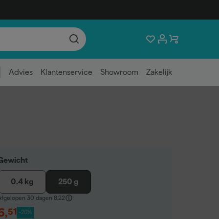
Advies
Klantenservice
Showroom
Zakelijk
Gewicht
0.4 kg
250 g
Afgelopen 30 dagen
8,22
6
,
51
-20%