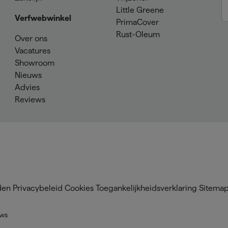
Little Greene
Verfwebwinkel
PrimaCover
Rust-Oleum
Over ons
Vacatures
Showroom
Nieuws
Advies
Reviews
den
Privacybeleid
Cookies
Toegankelijkheidsverklaring
Sitema
ews