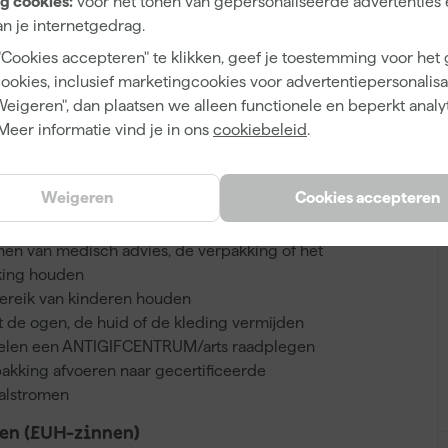
g cookies:
voor het tonen van gepersonaliseerde advertenties 
n je internetgedrag.
0.136 L
"Cookies accepteren" te klikken, geef je toestemming voor het
cookies, inclusief marketingcookies voor advertentiepersonalisat
250 g
Weigeren", dan plaatsen we alleen functionele en beperkt analy
Meer informatie vind je in ons
cookiebeleid
.
Weigeren
Cookies accepteren
n (P-zinnen)
nnen van medisch advies, de verpakking of het
kking houden
bereik van kinderen houden
 de ogen, de huid of de kleding vermijden
voelen een ANTIGIFCENTRUM/arts raadplegen
akking afvoeren naar gecertificeerde
valstromen
en (EUH-zinnen)