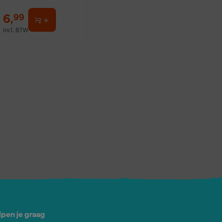
6
,
99
incl. BTW
lpen je graag