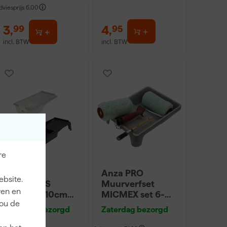
dviesprijs
6,00
3
,
4
,
99
95
incl. BTW
incl. BTW
re
Go!Paint
Anza PRO
ebsite.
Economy S
Muurverfset
ren en
Verfbak - 10cm
MICMEX set 6-
jou de
Roller - 15 x 32 cm
delig
Zaterdag bezorgd
Zaterdag bezorgd
+ 5 inzetbakken