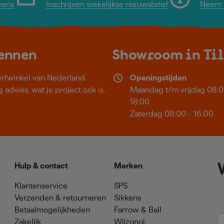
vens
Inschrijven wekelijkse nieuwsbrief
Neem c
kennen
Showroom in Ti
erfwinkel van Nederland.
Openingstijden
 advies, wat je project ook is.
Maandag t/m vrijdag 08:0
18:00
Zaterdag 08:00 - 16:00
Hulp & contact
Merken
Klantenservice
SPS
Verzenden & retourneren
Sikkens
Betaalmogelijkheden
Farrow & Ball
Zakelijk
Wijzonol