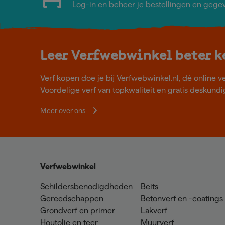
Log-in en beheer je bestellingen en gege
Leer Verfwebwinkel beter 
Verf kopen doe je bij Verfwebwinkel.nl, dé online v
Voordelige verf van topkwaliteit en gratis deskundig
Meer over ons
Verfwebwinkel
Schildersbenodigdheden
Beits
Gereedschappen
Betonverf en -coatings
Grondverf en primer
Lakverf
Houtolie en teer
Muurverf