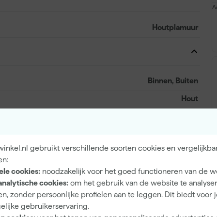
A
Houtplamuur
Binnen, Buiten
Hout
nkel.nl gebruikt verschillende soorten cookies en vergelijkba
8710839365066
en:
214259
ele cookies:
noodzakelijk voor het goed functioneren van de w
analytische cookies:
om het gebruik van de website te analyse
5096155
n, zonder persoonlijke profielen aan te leggen. Dit biedt voor 
elijke gebruikerservaring.