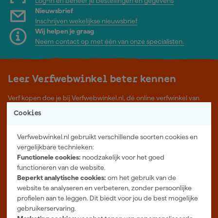
Log-in en beheer je bestellingen en gegevens
Nieuwsbrief
Inschrijven wekelijkse nieuwsbrief
Wij helpen je graag
Neem contact op met één van onze specialisten.
Leer Verfwebwinkel beter kennen
Verf kopen doe je bij Verfwebwinkel.nl, dé online verfwinkel van
Nederland. Voordelige verf van topkwaliteit en gratis deskundig
Cookies
advies, wat je project ook is.
Meer over ons
Verfwebwinkel.nl gebruikt verschillende soorten cookies en
Showroom in Tilburg
vergelijkbare technieken:
Functionele cookies:
noodzakelijk voor het goed
Openingstijden
functioneren van de website.
Maandag t/m vrijdag 08:00 - 18:00
Beperkt analytische cookies:
om het gebruik van de
Zaterdag 08:00 - 16:00
website te analyseren en verbeteren, zonder persoonlijke
profielen aan te leggen. Dit biedt voor jou de best mogelijke
Zevenheuvelenweg 25
gebruikerservaring.
5048 AN Tilburg