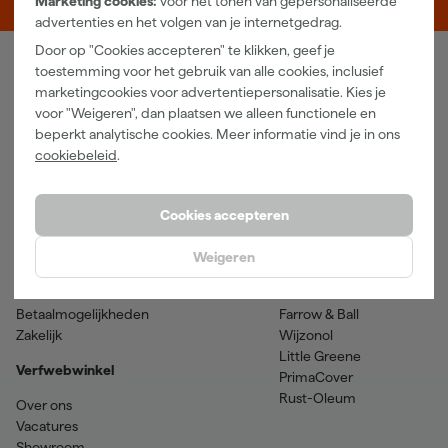
Marketing cookies:
voor het tonen van gepersonaliseerde
advertenties en het volgen van je internetgedrag.
Door op "Cookies accepteren" te klikken, geef je
toestemming voor het gebruik van alle cookies, inclusief
Verfwebwinkel
marketingcookies voor advertentiepersonalisatie. Kies je
voor "Weigeren", dan plaatsen we alleen functionele en
Schildersbenodigdheden
Beits
beperkt analytische cookies. Meer informatie vind je in ons
Gereedschappen
Betonverf en -coatings
cookiebeleid
.
Grondverf en primer
Lakverf
Houtolie en teer
Muurverf
Spuitbussen
Voorstrijkmiddelen
Cookies accepteren
Hulp & contact
Merken
Weigeren
Klantenservice
SPS
Verzenden & retourneren
Sikkens
Betaalmogelijkheden
Farrow & Ball
Zakelijk
Wijzonol
Little Greene
Verfwebwinkel
PrimaCover
Rust-Oleum
Over ons
Vacatures
Showroom