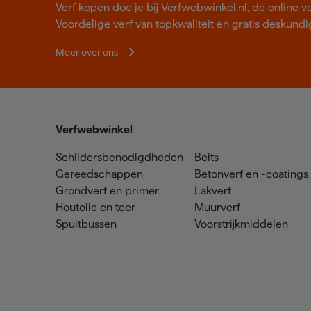
Verf kopen doe je bij Verfwebwinkel.nl, dé online v
Voordelige verf van topkwaliteit en gratis deskundig
Meer over ons
Verfwebwinkel
Schildersbenodigdheden
Beits
Gereedschappen
Betonverf en -coatings
Grondverf en primer
Lakverf
Houtolie en teer
Muurverf
Spuitbussen
Voorstrijkmiddelen