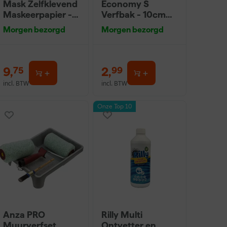
Mask Zelfklevend
Economy S
Maskeerpapier -
Verfbak - 10cm
Bruin - 75mm x
Roller - 15 x 32 cm
Morgen bezorgd
Morgen bezorgd
50m
+ 5 inzetbakken
9
,
2
,
75
99
incl. BTW
incl. BTW
Onze Top 10
Anza PRO
Rilly Multi
Muurverfset
Ontvetter en