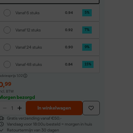
Vanaf 6 stuks
0.94
5
%
Vanaf 12 stuks
0.92
7
%
Vanaf 24 stuks
0.90
9
%
Vanaf 48 stuks
0.84
15
%
dviesprijs
1,02
0
,
99
incl. BTW
Morgen bezorgd
In winkelwagen
Gratis verzending vanaf €50,-
Vandaag voor 18:00u besteld = morgen in huis
Retourtermijn van 30 dagen