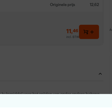
Originele prijs
12,62
11
,
A
46
incl. BTW
r hulpmiddel voor het snijden van onder andere behang.
vig stalen mes, waardoor je nauwkeurig kunt werken.
er een scherp snijvlak, zonder dat je direct een nieuw
sities te gebruiken, zodat je het kunt instellen naar de