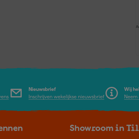
A
Nieuwsbrief
Wij he
vens
Inschrijven wekelijkse nieuwsbrief
Neem c
kennen
Showroom in Ti