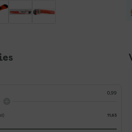
ies
0,99
t)
11,63