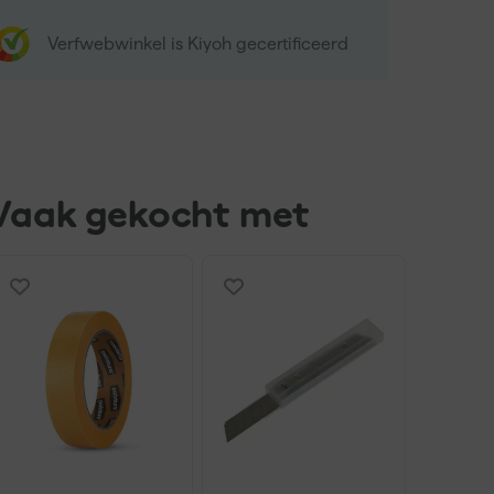
Verfwebwinkel is Kiyoh gecertificeerd
Vaak gekocht met