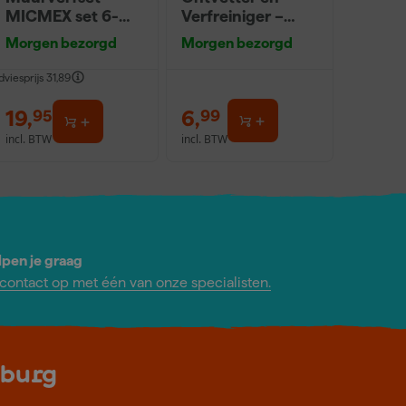
MICMEX set 6-
Verfreiniger –
delig
0,5L
Morgen bezorgd
Morgen bezorgd
dviesprijs
31,89
19
,
6
,
95
99
incl. BTW
incl. BTW
lpen je graag
ontact op met één van onze specialisten.
lburg