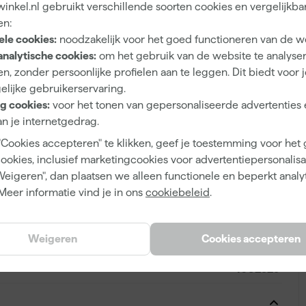
nkel.nl gebruikt verschillende soorten cookies en vergelijkba
t het mes tijdens gebruik stevig op zijn plaats blijft, wat
en:
vouwbaar, niet voorzien van softgrip en heeft geen
ele cookies:
noodzakelijk voor het goed functioneren van de w
 gebruik bij lichte snijklussen.
analytische cookies:
om het gebruik van de website te analyse
n, zonder persoonlijke profielen aan te leggen. Dit biedt voor 
elijke gebruikerservaring.
g cookies:
voor het tonen van gepersonaliseerde advertenties 
1
n je internetgedrag.
"Cookies accepteren" te klikken, geef je toestemming voor het
18 mm
cookies, inclusief marketingcookies voor advertentiepersonalisat
Weigeren", dan plaatsen we alleen functionele en beperkt analy
Meer informatie vind je in ons
cookiebeleid
.
8711418600257
Weigeren
Cookies accepteren
343999
1032525