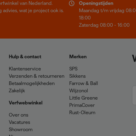
erfwinkel van Nederland.
Openingstijden
 advies, wat je project ook is.
Maandag t/m vrijdag 08:0
18:00
Zaterdag 08:00 - 16:00
Hulp & contact
Merken
Klantenservice
SPS
Verzenden & retourneren
Sikkens
Betaalmogelijkheden
Farrow & Ball
Zakelijk
Wijzonol
Little Greene
Verfwebwinkel
PrimaCover
Rust-Oleum
Over ons
Vacatures
Showroom