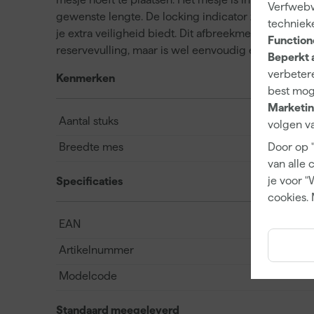
Verfwebwi
gewenste lengte. De locking indicator zorgt ervoor da
techniek
je extra veiligheid biedt. Dit afbreekmes is niet op
Function
reservevulling, maar is wel eenvoudig en effectief in
Beperkt 
verbetere
Kenmerken
best mog
Marketin
Aantal stuks
volgen va
Door op 
Breedte mes
van alle 
je voor "
Specificaties
cookies. 
EAN
Artikelnummer
Modelcode
Standaard meegeleverd