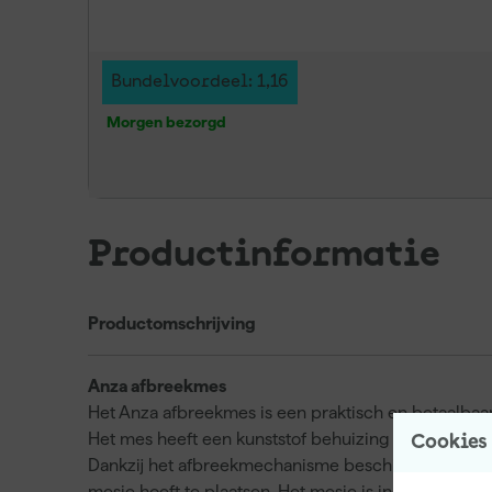
Bundelvoordeel: 1,16
Morgen bezorgd
Productinformatie
Productomschrijving
Anza afbreekmes
Het Anza afbreekmes is een praktisch en betaalbaa
Het mes heeft een kunststof behuizing met een ste
Cookies
Dankzij het afbreekmechanisme beschik je steeds ov
mesje hoeft te plaatsen. Het mesje is in meerdere po