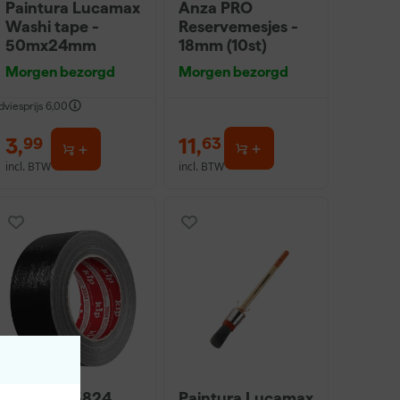
Paintura Lucamax
Anza PRO
Washi tape -
Reservemesjes -
50mx24mm
18mm (10st)
Morgen bezorgd
Morgen bezorgd
dviesprijs
6,00
3
,
11
,
99
63
incl. BTW
incl. BTW
Kip Tape 3824
Paintura Lucamax