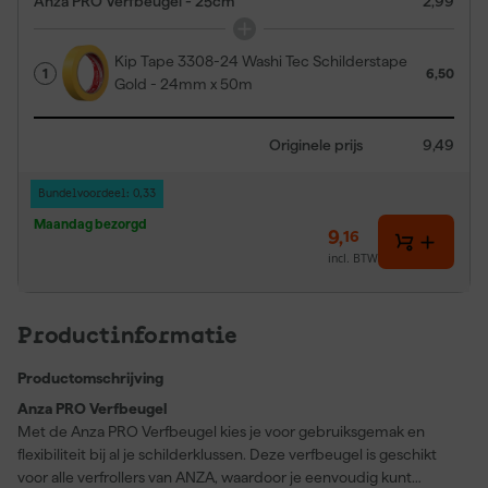
Anza PRO Verfbeugel - 25cm
2,99
Kip Tape 3308-24 Washi Tec Schilderstape
1
6,50
Gold - 24mm x 50m
Originele prijs
9,49
Bundelvoordeel: 0,33
Maandag bezorgd
9
,
16
incl. BTW
Productinformatie
Productomschrijving
Anza PRO Verfbeugel
Met de Anza PRO Verfbeugel kies je voor gebruiksgemak en
flexibiliteit bij al je schilderklussen. Deze verfbeugel is geschikt
voor alle verfrollers van ANZA, waardoor je eenvoudig kunt