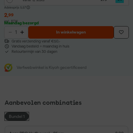
Adviesprijs
5,57
2
,
99
incl. BTW
Maandag bezorgd
In winkelwagen
Gratis verzending vanaf €50,-
Vandaag besteld = maandag in huis
Retourtermijn van 30 dagen
Verfwebwinkel is Kiyoh gecertificeerd
Aanbevolen combinaties
Bundel 1