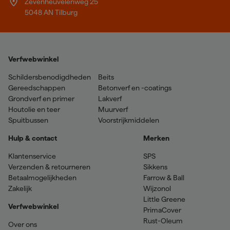
Zevenheuvelenweg 25
5048 AN Tilburg
Verfwebwinkel
Schildersbenodigdheden
Beits
Gereedschappen
Betonverf en -coatings
Grondverf en primer
Lakverf
Houtolie en teer
Muurverf
Spuitbussen
Voorstrijkmiddelen
Hulp & contact
Merken
Klantenservice
SPS
Verzenden & retourneren
Sikkens
Betaalmogelijkheden
Farrow & Ball
Zakelijk
Wijzonol
Little Greene
Verfwebwinkel
PrimaCover
Rust-Oleum
Over ons