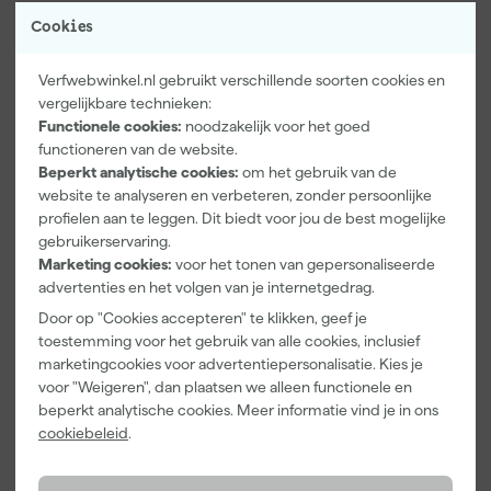
wisselen tussen verschillende rollers voor diverse toepassingen.
Cookies
De duurzame beugel is ontworpen om meerdere keren te
Bekijk volledige productomschrijving
gebruiken, wat zorgt voor een langere levensduur en efficiënt
Verfwebwinkel.nl gebruikt verschillende soorten cookies en
werken. Dankzij het ergonomische ontwerp ligt de beugel prettig
Kenmerken
vergelijkbare technieken:
in de hand en is langdurig schilderen geen probleem. Het stevige
Functionele cookies:
noodzakelijk voor het goed
materiaal zorgt ervoor dat de beugel tegen een stootje kan en
Breedte verfbeugel
25 cm
functioneren van de website.
zich uitstekend leent voor zowel kleine als grotere projecten.
Beperkt analytische cookies:
om het gebruik van de
Ideaal voor iedereen die nauwkeurigheid belangrijk vindt bij het
Specificaties
website te analyseren en verbeteren, zonder persoonlijke
schilderen van kleinere oppervlakken of moeilijk bereikbare
EAN
5400997276894
profielen aan te leggen. Dit biedt voor jou de best mogelijke
plekken.
gebruikerservaring.
Artikelnummer
344135
Marketing cookies:
voor het tonen van gepersonaliseerde
Modelcode
1002348
advertenties en het volgen van je internetgedrag.
Door op "Cookies accepteren" te klikken, geef je
Bekijk alle kenmerken
toestemming voor het gebruik van alle cookies, inclusief
marketingcookies voor advertentiepersonalisatie. Kies je
voor "Weigeren", dan plaatsen we alleen functionele en
Vaak gekocht met
beperkt analytische cookies. Meer informatie vind je in ons
cookiebeleid
.
Onze Top 10