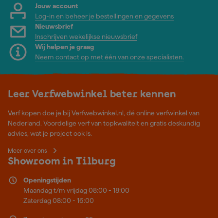
Jouw account
Log-in en beheer je bestellingen en gegevens
Nieuwsbrief
Inschrijven wekelijkse nieuwsbrief
Wij helpen je graag
Neem contact op met één van onze specialisten.
Leer Verfwebwinkel beter kennen
Verf kopen doe je bij Verfwebwinkel.nl, dé online verfwinkel van
Nederland. Voordelige verf van topkwaliteit en gratis deskundig
advies, wat je project ook is.
Meer over ons
Showroom in Tilburg
Openingstijden
Maandag t/m vrijdag 08:00 - 18:00
Zaterdag 08:00 - 16:00