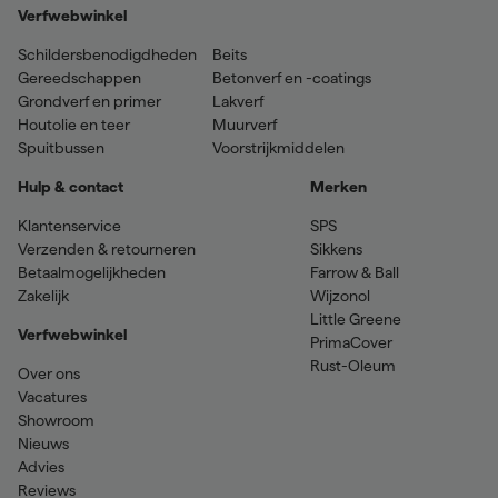
Verfwebwinkel
Schildersbenodigdheden
Beits
Gereedschappen
Betonverf en -coatings
Grondverf en primer
Lakverf
Houtolie en teer
Muurverf
Spuitbussen
Voorstrijkmiddelen
Hulp & contact
Merken
Klantenservice
SPS
Verzenden & retourneren
Sikkens
Betaalmogelijkheden
Farrow & Ball
Zakelijk
Wijzonol
Little Greene
Verfwebwinkel
PrimaCover
Rust-Oleum
Over ons
Vacatures
Showroom
Nieuws
Advies
Reviews