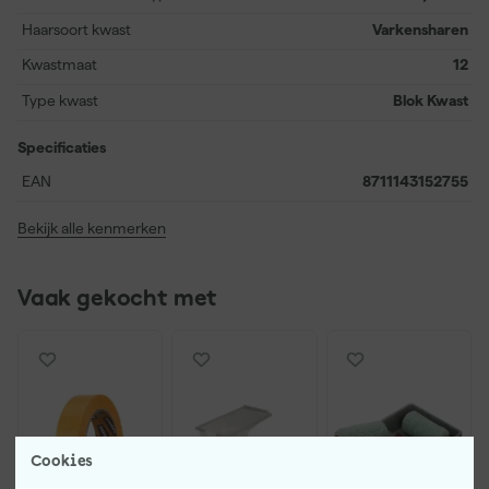
dat er soms een haartje kan loskomen tijdens gebruik.
Haarsoort kwast
Varkensharen
Kwastmaat
12
Type kwast
Blok Kwast
Specificaties
EAN
8711143152755
Bekijk alle kenmerken
Vaak gekocht met
Cookies