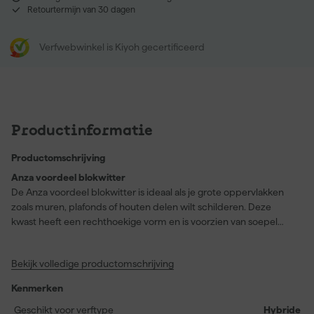
Retourtermijn van 30 dagen
Verfwebwinkel is Kiyoh gecertificeerd
Productinformatie
Productomschrijving
Anza voordeel blokwitter
De Anza voordeel blokwitter is ideaal als je grote oppervlakken
zoals muren, plafonds of houten delen wilt schilderen. Deze
kwast heeft een rechthoekige vorm en is voorzien van soepel
varkenshaar dat de verf goed opneemt en verdeelt. De kunststof
steel ligt prettig in de hand en dankzij de handige emmerhaak
Bekijk volledige productomschrijving
hang je de kwast snel aan de rand van je verfbak tijdens het werk.
Je gebruikt ‘m voor beits, grondverf of latex, en hij is geschikt voor
Kenmerken
zowel binnen- als buitentoepassingen. Verkrijgbaar in vier maten,
zodat je altijd het juiste formaat hebt. Houd er wel rekening mee
Geschikt voor verftype
Hybride