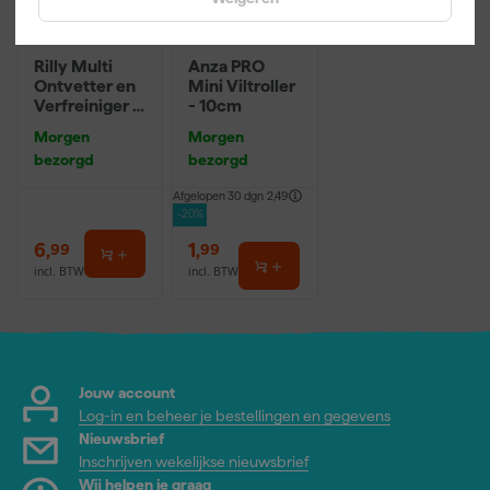
Rilly Multi
Anza PRO
Ontvetter en
Mini Viltroller
Verfreiniger –
- 10cm
0,5L
Morgen
Morgen
bezorgd
bezorgd
Afgelopen 30 dgn
2,49
-20%
6
,
1
,
99
99
incl. BTW
incl. BTW
Jouw account
Log-in en beheer je bestellingen en gegevens
Nieuwsbrief
Inschrijven wekelijkse nieuwsbrief
Wij helpen je graag