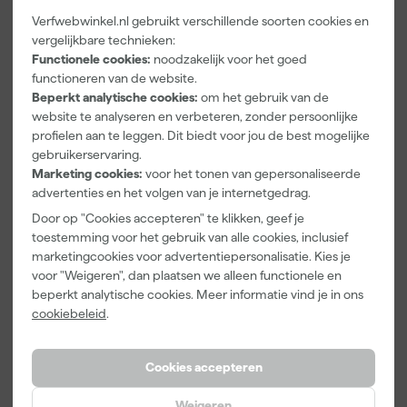
Verfwebwinkel.nl gebruikt verschillende soorten cookies en
vergelijkbare technieken:
Functionele cookies:
noodzakelijk voor het goed
Paintura
Go!Paint
Anza PRO
functioneren van de website.
Lucamax
Economy S
Muurverfset
Beperkt analytische cookies:
om het gebruik van de
Washi tape -
Verfbak -
MICMEX set
50mx24mm
10cm Roller -
6-delig
website te analyseren en verbeteren, zonder persoonlijke
Morgen
Morgen
Morgen
15 x 32 cm + 5
profielen aan te leggen. Dit biedt voor jou de best mogelijke
bezorgd
bezorgd
bezorgd
inzetbakken
gebruikerservaring.
Marketing cookies:
voor het tonen van gepersonaliseerde
Adviesprijs
6,00
Adviesprijs
31,89
advertenties en het volgen van je internetgedrag.
3
,
2
,
19
,
99
99
95
Door op "Cookies accepteren" te klikken, geef je
incl. BTW
incl. BTW
incl. BTW
toestemming voor het gebruik van alle cookies, inclusief
marketingcookies voor advertentiepersonalisatie. Kies je
voor "Weigeren", dan plaatsen we alleen functionele en
Onze Top 10
Onze Top 10
beperkt analytische cookies. Meer informatie vind je in ons
cookiebeleid
.
Cookies accepteren
Weigeren