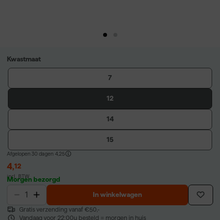
Kwastmaat
7
12
14
15
Afgelopen 30 dagen
4,25
4
,
12
incl. BTW
Morgen bezorgd
In winkelwagen
Gratis verzending vanaf €50,-
Vandaag voor 22:00u besteld = morgen in huis