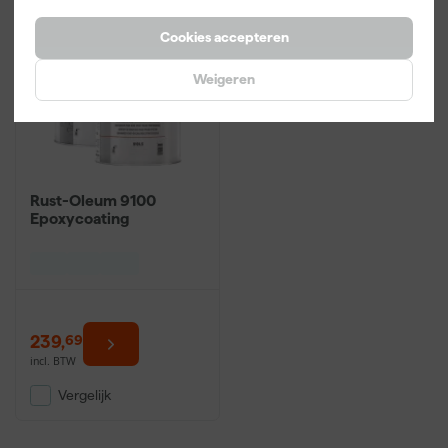
Cookies accepteren
Weigeren
Rust-Oleum 9100
Epoxycoating
239
,
69
incl. BTW
Vergelijk