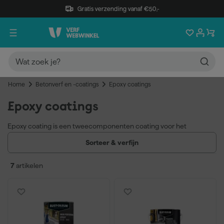
Gratis verzending vanaf €50,-
Home
Betonverf en -coatings
Epoxy coatings
Epoxy coatings
Epoxy coating is een tweecomponenten coating voor het
beschermen en afwerken van beton, staal en andere harde
Sorteer & verfijn
ondergronden. De coating hecht sterk, is chemisch en
mechanisch belastbaar en vormt een gesloten, slijtvaste laag.
7
artikelen
Schilders gebruiken epoxy vloer coating in garages, industriële
ruimtes, kelders, badkamers en stallen.
Slijtvast en duurzaam
Geschikt voor beton, staal en steen
Chemisch en mechanisch belastbaar