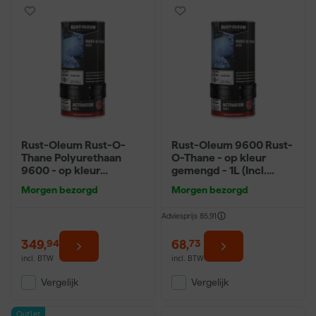
Rust-Oleum Rust-O-
Rust-Oleum 9600 Rust-
Thane Polyurethaan
O-Thane - op kleur
9600 - op kleur
gemengd - 1L (Incl.
gemengd - 5L
Activator)
Morgen bezorgd
Morgen bezorgd
Adviesprijs
85,91
349
,
68
,
94
73
incl. BTW
incl. BTW
Vergelijk
Vergelijk
Outlet