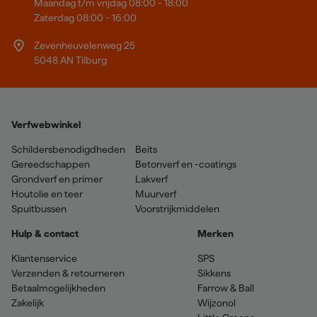
Maandag t/m vrijdag 08:00 - 18:00
Zaterdag 08:00 - 16:00
Zevenheuvelenweg 25
5048 AN Tilburg
Verfwebwinkel
Schildersbenodigdheden
Beits
Gereedschappen
Betonverf en -coatings
Grondverf en primer
Lakverf
Houtolie en teer
Muurverf
Spuitbussen
Voorstrijkmiddelen
Hulp & contact
Merken
Klantenservice
SPS
Verzenden & retourneren
Sikkens
Betaalmogelijkheden
Farrow & Ball
Zakelijk
Wijzonol