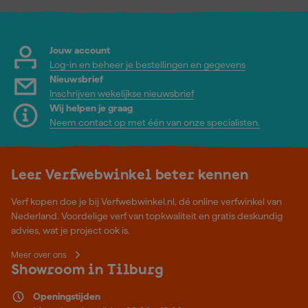
Jouw account
Log-in en beheer je bestellingen en gegevens
Nieuwsbrief
Inschrijven wekelijkse nieuwsbrief
Wij helpen je graag
Neem contact op met één van onze specialisten.
Leer Verfwebwinkel beter kennen
Verf kopen doe je bij Verfwebwinkel.nl, dé online verfwinkel van
Nederland. Voordelige verf van topkwaliteit en gratis deskundig
advies, wat je project ook is.
Meer over ons
Showroom in Tilburg
Openingstijden