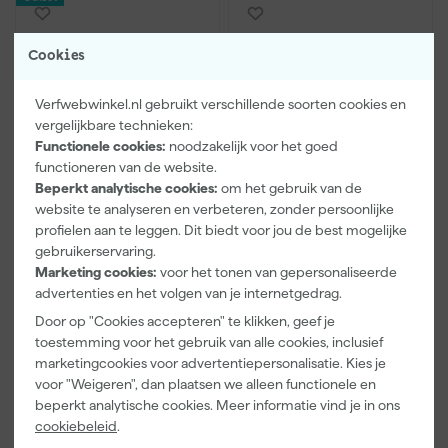
Cookies
Verfwebwinkel.nl gebruikt verschillende soorten cookies en
vergelijkbare technieken:
Functionele cookies:
noodzakelijk voor het goed
functioneren van de website.
Beperkt analytische cookies:
om het gebruik van de
Rust Oleum 9700
Rust-Oleum 9700
website te analyseren en verbeteren, zonder persoonlijke
Coldmax Rapid
Coldmax Rapid - RAL
profielen aan te leggen. Dit biedt voor jou de best mogelijke
7016 antracietgrijs -
gebruikerservaring.
1,75L incl. Rust-Oleum
Over 20 weken bezorgd
Marketing cookies:
voor het tonen van gepersonaliseerde
Coldmax Rapid
advertenties en het volgen van je internetgedrag.
Activator - 0,75L
Adviesprijs
148,48
Door op "Cookies accepteren" te klikken, geef je
toestemming voor het gebruik van alle cookies, inclusief
36
,
159
,
29
09
marketingcookies voor advertentiepersonalisatie. Kies je
incl. BTW
incl. BTW
voor "Weigeren", dan plaatsen we alleen functionele en
Vergelijk
Vergelijk
beperkt analytische cookies. Meer informatie vind je in ons
cookiebeleid
.