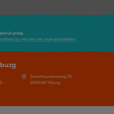
lpen je graag
ontact op met één van onze specialisten.
lburg
Zevenheuvelenweg 25
0 -
5048 AN Tilburg