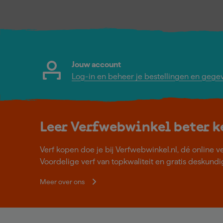
Jouw account
Log-in en beheer je bestellingen en gege
Leer Verfwebwinkel beter 
Verf kopen doe je bij Verfwebwinkel.nl, dé online v
Voordelige verf van topkwaliteit en gratis deskundig
Meer over ons