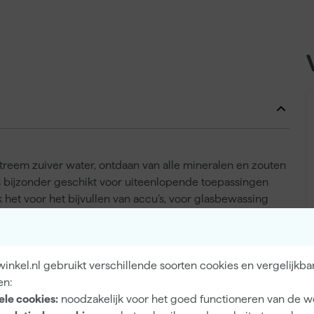
treem zuiver water, ontdaan van alle mineralen en zouten
is bijzonder geschikt voor uiteenlopende toepassingen
k het voor het bijvullen van accu’s, voor glasbewassing
kijzers om kalkafzetting te voorkomen en de levensduur
gheid en grote inhoud van 10 liter ben je verzekerd van
rofessioneel gebruik. Bleko Gedemineraliseerd Water is
nkel.nl gebruikt verschillende soorten cookies en vergelijkba
alvrij water voldoet.
en:
ele cookies:
noodzakelijk voor het goed functioneren van de w