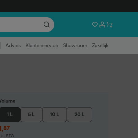
Advies
Klantenservice
Showroom
Zakelijk
Volume
1 L
5 L
10 L
20 L
1
,
87
incl. BTW