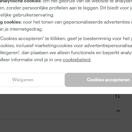
analytische cookies:
om het gebruik van de website te analyse
A
n, zonder persoonlijke profielen aan te leggen. Dit biedt voor 
Gedemineraliseerd Water
elijke gebruikerservaring.
g cookies:
voor het tonen van gepersonaliseerde advertenties 
n je internetgedrag.
"Cookies accepteren" te klikken, geef je toestemming voor het
8712457010069
cookies, inclusief marketingcookies voor advertentiepersonalisat
Weigeren", dan plaatsen we alleen functionele en beperkt analy
353705
Meer informatie vind je in ons
cookiebeleid
.
1011301210100-BCE
Weigeren
Cookies accepteren
1 L