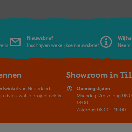
Nieuwsbrief
Wij he
vens
Inschrijven wekelijkse nieuwsbrief
Neem c
kennen
Showroom in Ti
erfwinkel van Nederland.
Openingstijden
 advies, wat je project ook is.
Maandag t/m vrijdag 08:0
18:00
Zaterdag 08:00 - 16:00