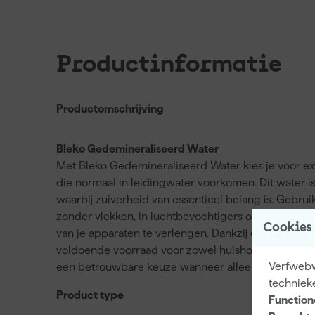
Productinformatie
Productomschrijving
Bleko Gedemineraliseerd Water
Met Bleko Gedemineraliseerd Water kies je voor ex
die normaal in leidingwater voorkomen. Dit water 
waarbij zuiverheid van essentieel belang is. Gebrui
zonder vlekken, in luchtbevochtigers of stoomstrij
Cookies
van je apparaten te verlengen. Dankzij de veelzijdi
voldoende voorraad voor zowel huishoudelijk als p
Verfwebwi
een betrouwbare keuze wanneer alleen puur, minera
techniek
Product type
Function