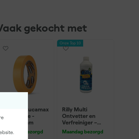
Vaak gekocht met
Onze Top 10
Paintura Lucamax
Rilly Multi
Washi tape -
Ontvetter en
re
50mx24mm
Verfreiniger –
0,5L
Maandag bezorgd
Maandag bezorgd
ebsite.