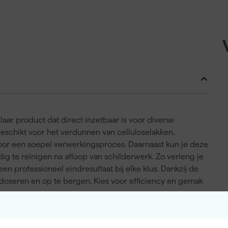
aar product dat direct inzetbaar is voor diverse
eschikt voor het verdunnen van celluloselakken,
t voor een soepel verwerkingsproces. Daarnaast kun je deze
g te reinigen na afloop van schilderwerk. Zo verleng je
n professioneel eindresultaat bij elke klus. Dankzij de
doseren en op te bergen. Kies voor efficiency en gemak