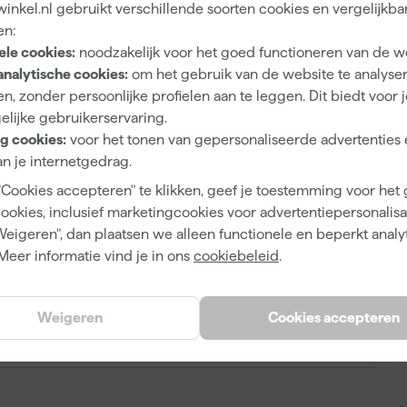
nkel.nl gebruikt verschillende soorten cookies en vergelijkba
A
thinner
en:
ele cookies:
noodzakelijk voor het goed functioneren van de w
analytische cookies:
om het gebruik van de website te analyse
n, zonder persoonlijke profielen aan te leggen. Dit biedt voor 
elijke gebruikerservaring.
8712457050133
g cookies:
voor het tonen van gepersonaliseerde advertenties 
n je internetgedrag.
370964
"Cookies accepteren" te klikken, geef je toestemming voor het
1010200450100-BCE
cookies, inclusief marketingcookies voor advertentiepersonalisat
Weigeren", dan plaatsen we alleen functionele en beperkt analy
Meer informatie vind je in ons
cookiebeleid
.
5 L
Weigeren
Cookies accepteren