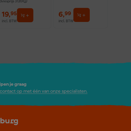
dviesprijs
31,89
19
,
6
,
95
99
incl. BTW
incl. BTW
lpen je graag
ontact op met één van onze specialisten.
lburg