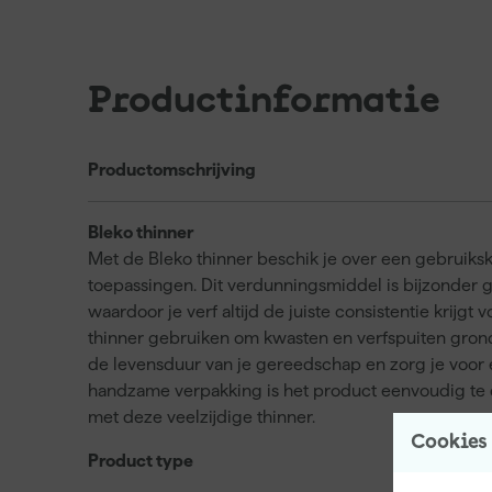
Productinformatie
Productomschrijving
Bleko thinner
Met de Bleko thinner beschik je over een gebruikskl
toepassingen. Dit verdunningsmiddel is bijzonder g
waardoor je verf altijd de juiste consistentie krijg
thinner gebruiken om kwasten en verfspuiten grondi
de levensduur van je gereedschap en zorg je voor ee
handzame verpakking is het product eenvoudig te 
met deze veelzijdige thinner.
Cookies
Product type