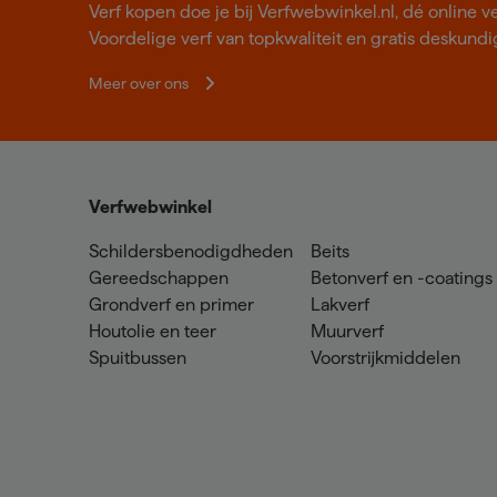
Verf kopen doe je bij Verfwebwinkel.nl, dé online v
Voordelige verf van topkwaliteit en gratis deskundig
Meer over ons
Verfwebwinkel
Schildersbenodigdheden
Beits
Gereedschappen
Betonverf en -coatings
Grondverf en primer
Lakverf
Houtolie en teer
Muurverf
Spuitbussen
Voorstrijkmiddelen