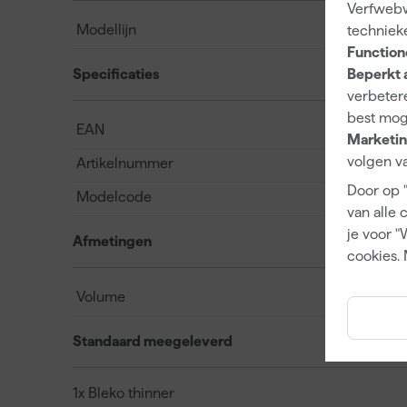
Verfwebwi
Modellijn
techniek
Function
Beperkt 
Specificaties
verbetere
best mog
EAN
Marketin
volgen va
Artikelnummer
Door op 
Modelcode
van alle 
je voor "
Afmetingen
cookies. 
Volume
Standaard meegeleverd
1x Bleko thinner