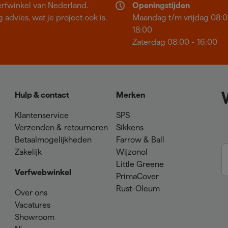
erfwinkel van Nederland.
Openingstijden
 advies, wat je project ook is.
Maandag t/m vrijdag 08:0
18:00
Zaterdag 08:00 - 16:00
Hulp & contact
Merken
Klantenservice
SPS
Verzenden & retourneren
Sikkens
Betaalmogelijkheden
Farrow & Ball
Zakelijk
Wijzonol
Little Greene
Verfwebwinkel
PrimaCover
Rust-Oleum
Over ons
Vacatures
Showroom