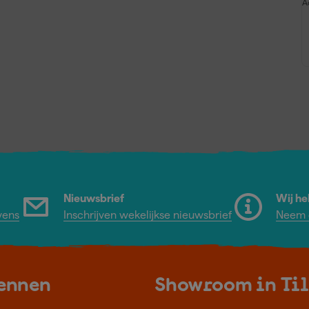
A
Nieuwsbrief
Wij he
vens
Inschrijven wekelijkse nieuwsbrief
Neem c
kennen
Showroom in Ti