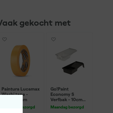
Vaak gekocht met
Paintura Lucamax
Go!Paint
Washi tape -
Economy S
50mx24mm
Verfbak - 10cm
Roller - 15 x 32 cm
Maandag bezorgd
Maandag bezorgd
+ 5 inzetbakken