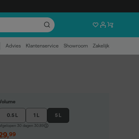
Advies
Klantenservice
Showroom
Zakelijk
Volume
0.5 L
1 L
5 L
Afgelopen 30 dagen
30,89
29
,
99