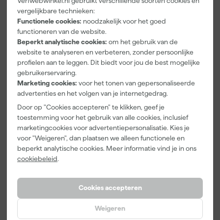
Verfwebwinkel.nl gebruikt verschillende soorten cookies en
vergelijkbare technieken:
Brennenstuhl
Brennenstuhl
Brennenstuhl
Functionele cookies:
noodzakelijk voor het goed
Professional
Professional
Professional
9161150161
VN 2100
VN 2200
functioneren van de website.
Powerblock
Verlengsnoer
Verlengsnoer
Beperkt analytische cookies:
om het gebruik van de
Morgen
Morgen
Morgen
met
H07RN-F
H07RN-F
website te analyseren en verbeteren, zonder persoonlijke
bezorgd
bezorgd
bezorgd
Verlengsnoer
3G1,5 - IP44 -
3G2,5 - IP44 -
profielen aan te leggen. Dit biedt voor jou de best mogelijke
PB 1100
25m - Zwart
25m - Zwart
gebruikerservaring.
H07RN-F
Marketing cookies:
voor het tonen van gepersonaliseerde
3G1.5 - IP54
4-v - 15m -
advertenties en het volgen van je internetgedrag.
63
,
99
,
131
,
03
63
16
Zwart
incl. BTW
incl. BTW
incl. BTW
Door op "Cookies accepteren" te klikken, geef je
toestemming voor het gebruik van alle cookies, inclusief
marketingcookies voor advertentiepersonalisatie. Kies je
voor "Weigeren", dan plaatsen we alleen functionele en
beperkt analytische cookies. Meer informatie vind je in ons
cookiebeleid
.
Cookies accepteren
Weigeren