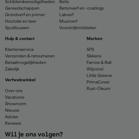
Schildersbenodigdheden
Beits
Gereedschappen
Betonverf en -coatings
Grondverf en primer
Lakverf
Houtolie en teer
Muurverf
Spuitbussen
Voorstrijkmiddelen
Hulp & contact
Merken
Klantenservice
SPS
Verzenden & retourneren
Sikkens
Betaalmogelijkheden
Farrow & Ball
Zakelijk
Wijzonol
Little Greene
Verfwebwinkel
PrimaCover
Rust-Oleum
Over ons
Vacatures
Showroom
Nieuws
Advies
Reviews
Wil je ons volgen?