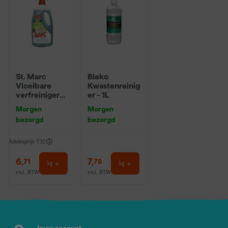
St. Marc
Bleko
Vloeibare
Kwastenreinig
verfreiniger
er - 1L
en ontvetter -
Morgen
Morgen
1L
bezorgd
bezorgd
Adviesprijs
7,32
6
,
7
,
71
78
incl. BTW
incl. BTW