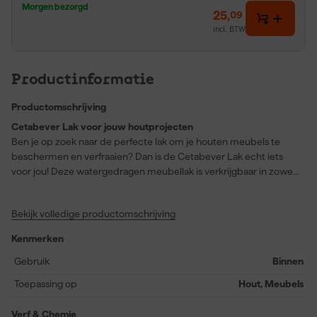
Morgen bezorgd
25
,
09
incl. BTW
Productinformatie
Productomschrijving
Cetabever Lak voor jouw houtprojecten
Ben je op zoek naar de perfecte lak om je houten meubels te
beschermen en verfraaien? Dan is de Cetabever Lak echt iets
voor jou! Deze watergedragen meubellak is verkrijgbaar in zowel
zijdeglans als mat, en biedt een prachtige transparante afwerking
waarmee de houtnerf zichtbaar blijft. Ideaal voor binnengebruik,
Bekijk volledige productomschrijving
zorgt deze lak voor een kras- en stootvast oppervlak dat jouw
meubels duurzaam beschermt tegen vlekken en vergeling.
Kenmerken
Overschilderbaar na slechts vier uur en stofdroog binnen één uur,
kun je snel verder met je project. Met een rendement van 12
Gebruik
Binnen
vierkante meter per liter, is de Cetabever Lak ook nog eens zuinig
Toepassing op
Hout, Meubels
in gebruik. Perfect geschikt voor hard- en zachthouten meubels,
brengt deze lak zowel bescherming als schoonheid samen. Het
Verf & Chemie