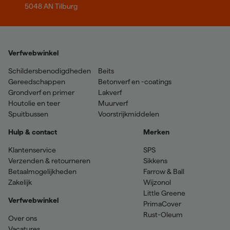
5048 AN Tilburg
Verfwebwinkel
Schildersbenodigdheden
Beits
Gereedschappen
Betonverf en -coatings
Grondverf en primer
Lakverf
Houtolie en teer
Muurverf
Spuitbussen
Voorstrijkmiddelen
Hulp & contact
Merken
Klantenservice
SPS
Verzenden & retourneren
Sikkens
Betaalmogelijkheden
Farrow & Ball
Zakelijk
Wijzonol
Little Greene
Verfwebwinkel
PrimaCover
Rust-Oleum
Over ons
Vacatures