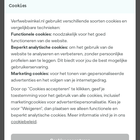
Cookies
Verfwebwinkel.nl gebruikt verschillende soorten cookies en
vergelijkbare technieken:
Functionele cookies:
noodzakelijk voor het goed
functioneren van de website.
Beperkt analytische cookies:
om het gebruik van de
Paintura
Go!Paint Roll
Klingspor
website te analyseren en verbeteren, zonder persoonlijke
Lucamax
And Go 1,25L
Schuurblok
profielen aan te leggen. Dit biedt voor jou de best mogelijke
Washi tape -
- Roller 10cm
100X70X25m
gebruikerservaring.
50mx24mm
+ 3
m Sk 500
Morgen
Morgen
Morgen
Marketing cookies:
voor het tonen van gepersonaliseerde
Inzetbakken
P220
bezorgd
bezorgd
bezorgd
advertenties en het volgen van je internetgedrag.
Door op "Cookies accepteren" te klikken, geef je
Adviesprijs
6,00
toestemming voor het gebruik van alle cookies, inclusief
marketingcookies voor advertentiepersonalisatie. Kies je
3
,
5
,
1
,
99
49
39
voor "Weigeren", dan plaatsen we alleen functionele en
incl. BTW
incl. BTW
incl. BTW
beperkt analytische cookies. Meer informatie vind je in ons
cookiebeleid
.
Onze Top 10
Onze Top 10