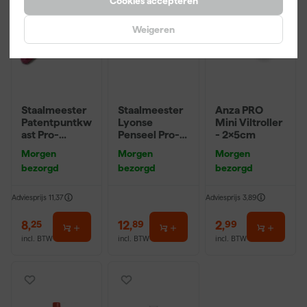
Cookies accepteren
Weigeren
Staalmeester
Staalmeester
Anza PRO
Patentpuntkw
Lyonse
Mini Viltroller
ast Pro-
Penseel Pro-
- 2x5cm
Hybrid 2020 -
Hybrid 2024 -
Morgen
Morgen
Morgen
10 (2cm)
16
bezorgd
bezorgd
bezorgd
Adviesprijs
11,37
Adviesprijs
3,89
8
,
12
,
2
,
25
89
99
incl. BTW
incl. BTW
incl. BTW