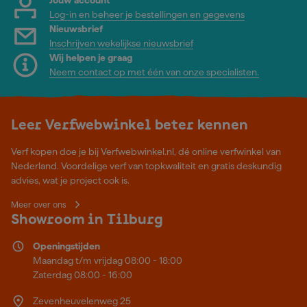
Jouw account
Log-in en beheer je bestellingen en gegevens
Nieuwsbrief
Inschrijven wekelijkse nieuwsbrief
Wij helpen je graag
Neem contact op met één van onze specialisten.
Leer Verfwebwinkel beter kennen
Verf kopen doe je bij Verfwebwinkel.nl, dé online verfwinkel van
Nederland. Voordelige verf van topkwaliteit en gratis deskundig
advies, wat je project ook is.
Meer over ons
Showroom in Tilburg
Openingstijden
Maandag t/m vrijdag 08:00 - 18:00
Zaterdag 08:00 - 16:00
Zevenheuvelenweg 25