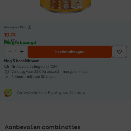
Adviesprijs
15,00
10
,
72
incl. BTW
Morgen bezorgd
In winkelwagen
Nog 3 beschikbaar
Gratis verzending vanaf €50,-
Vandaag voor 22:00u besteld = morgen in huis
Retourtermijn van 30 dagen
Verfwebwinkel is Kiyoh gecertificeerd
Aanbevolen combinaties