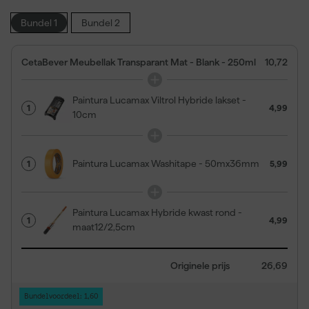
Bundel 1
Bundel 2
CetaBever Meubellak Transparant Mat - Blank - 250ml
10,72
Paintura Lucamax Viltrol Hybride lakset -
1
4,99
10cm
Paintura Lucamax Washitape - 50mx36mm
1
5,99
Paintura Lucamax Hybride kwast rond -
1
4,99
maat12/2,5cm
Originele prijs
26,69
Bundelvoordeel: 1,60